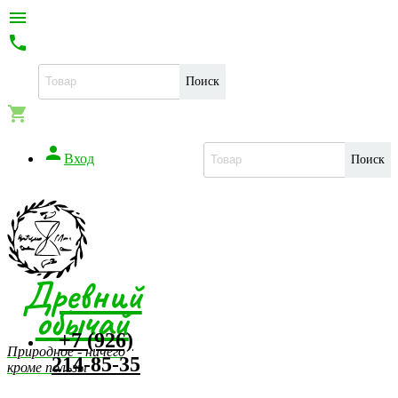


Поиск


Вход
Поиск
Древний
обычай
+7 (926)
Природное - ничего
214-85-35
кроме пользы