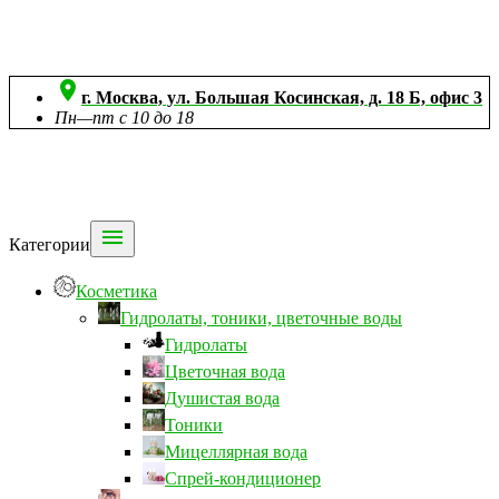

г. Москва, ул. Большая Косинская, д. 18 Б, офис 3
Пн—пт с 10 до 18

Категории
Косметика
Гидролаты, тоники, цветочные воды
Гидролаты
Цветочная вода
Душистая вода
Тоники
Мицеллярная вода
Спрей-кондиционер