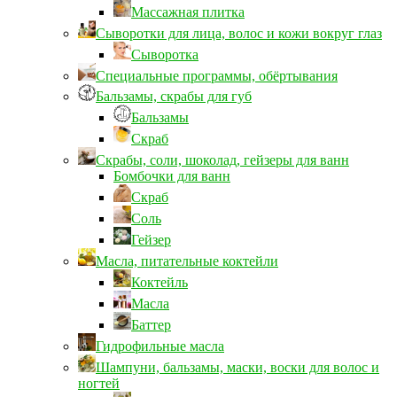
Массажная плитка
Сыворотки для лица, волос и кожи вокруг глаз
Сыворотка
Специальные программы, обёртывания
Бальзамы, скрабы для губ
Бальзамы
Скраб
Скрабы, соли, шоколад, гейзеры для ванн
Бомбочки для ванн
Скраб
Соль
Гейзер
Масла, питательные коктейли
Коктейль
Масла
Баттер
Гидрофильные масла
Шампуни, бальзамы, маски, воски для волос и
ногтей