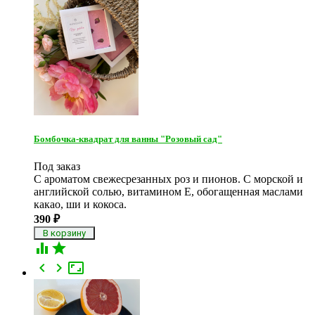
Бомбочка-квадрат для ванны "Розовый сад"
Под заказ
С ароматом свежесрезанных роз и пионов. С морской и
английской солью, витамином Е, обогащенная маслами
какао, ши и кокоса.
390
₽




