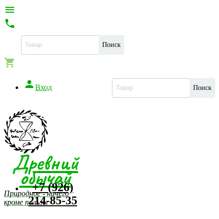


Поиск


Вход
Поиск
Древний
обычай
+7 (926)
Природное - ничего
214-85-35
кроме пользы