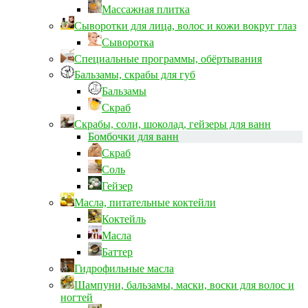
Массажная плитка
Сыворотки для лица, волос и кожи вокруг глаз
Сыворотка
Специальные программы, обёртывания
Бальзамы, скрабы для губ
Бальзамы
Скраб
Скрабы, соли, шоколад, гейзеры для ванн
Бомбочки для ванн
Скраб
Соль
Гейзер
Масла, питательные коктейли
Коктейль
Масла
Баттер
Гидрофильные масла
Шампуни, бальзамы, маски, воски для волос и
ногтей