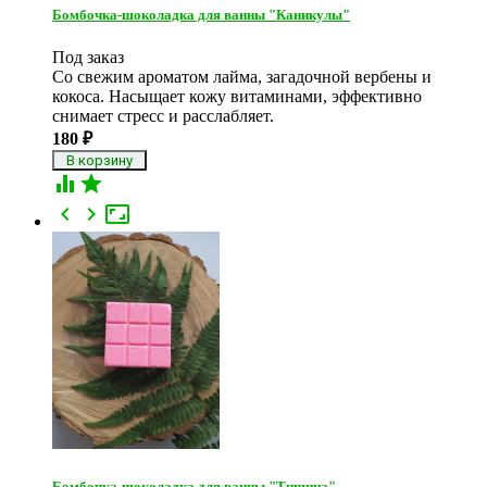
Бомбочка-шоколадка для ванны "Каникулы"
Под заказ
Со свежим ароматом лайма, загадочной вербены и
кокоса. Насыщает кожу витаминами, эффективно
снимает стресс и расслабляет.
180
₽





Бомбочка-шоколадка для ванны "Тишина"