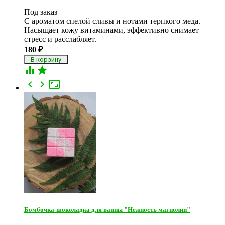
Под заказ
С ароматом спелой сливы и нотами терпкого меда.
Насыщает кожу витаминами, эффективно снимает
стресс и расслабляет.
180
₽





Бомбочка-шоколадка для ванны "Нежность магнолии"