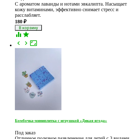
С ароматом лаванды и нотами эвкалипта. Насыщает
кожу витаминами, эффективно снимает стресс и
расслабляет.
180
₽





Бомбочка-миниплитка с игрушкой «Дикая ягода»
Под заказ
Отличное полезное развлечение для детей с 3 видами