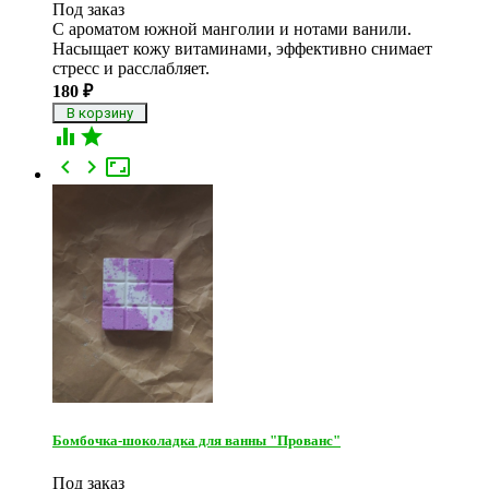
Под заказ
С ароматом южной манголии и нотами ванили.
Насыщает кожу витаминами, эффективно снимает
стресс и расслабляет.
180
₽





Бомбочка-шоколадка для ванны "Прованс"
Под заказ