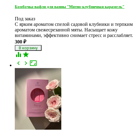
Бомбочка-вафля для ванны "Мятно-клубничная карамель"
Под заказ
С ярким ароматом спелой садовой клубники и терпким
ароматом свежесрезанной мяты. Насыщает кожу
витаминами, эффективно снимает стресс и расслабляет.
300
₽




