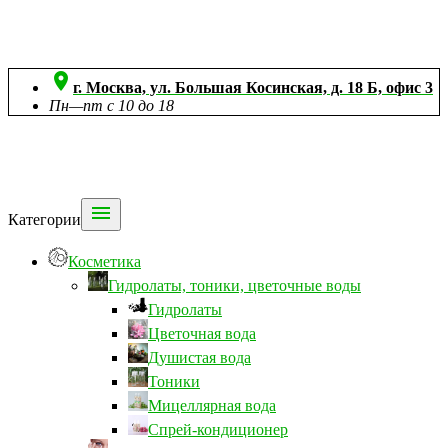

г. Москва, ул. Большая Косинская, д. 18 Б, офис 3
Пн—пт с 10 до 18

Категории
Косметика
Гидролаты, тоники, цветочные воды
Гидролаты
Цветочная вода
Душистая вода
Тоники
Мицеллярная вода
Спрей-кондиционер