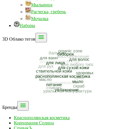
Мыльница
Расческа, гребень
Мочалка
Наборы

3D Облако тегов

Бренды
Краснополянская косметика
Корпорация Солнца
СпивакЪ