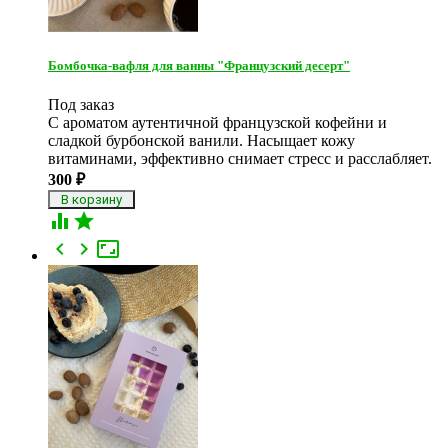
Бомбочка-вафля для ванны "Французский десерт"
Под заказ
С ароматом аутентичной французской кофейни и
сладкой бурбонской ванили. Насыщает кожу
витаминами, эффективно снимает стресс и расслабляет.
300
₽




