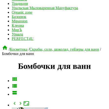
Традиция
Уральская Мыловаренная Мануфактура
Organic zone
Бизорюк
Mipassion
Клеона
МирЪ
Ураала
PERFECT4U

/
Косметика
/
Скрабы, соли, шоколад, гейзеры для ванн
/
Бомбочки для ванн
Бомбочки для ванн





