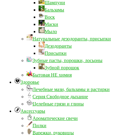
Шампуни
Бальзамы
Воск
Маски
Мыло
Натуральные дезодоранты, присыпки
Дезодоранты
Присыпки
Зубные пасты, порошки, лосьоны
Зубной порошок
Бытовая НЕ химия
Здоровье
Лечебные мази, бальзамы и растирки
Серия Свободное дыхание
Целебные грязи и глины
Аксессуары
Ароматические свечи
Пилки
Варежки, руковицы