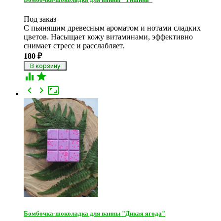
Под заказ
С пьянящим древесным ароматом и нотами сладких
цветов. Насыщает кожу витаминами, эффективно
снимает стресс и расслабляет.
180
₽





Бомбочка-шоколадка для ванны "Дикая ягода"