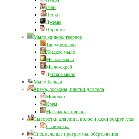
Гели
Пенки
Джемы
Порошок
Мыло жидкое, твердое
Твердое мыло
Жидкое мыло
Мягкое мыло
Мыло-скраб
Детское мыло
Мыло Бельди
Крема, лосьоны, плитки для тела
Молочко
Крем
Массажная плитка
Сыворотки для лица, волос и кожи вокруг глаз
Сыворотка
Специальные программы, обёртывания