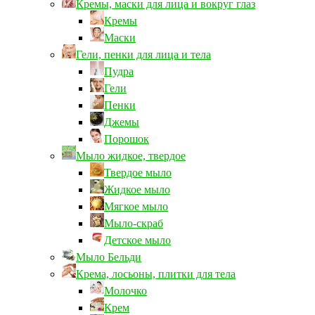
Кремы, маски для лица и вокруг глаз
Кремы
Маски
Гели, пенки для лица и тела
Пудра
Гели
Пенки
Джемы
Порошок
Мыло жидкое, твердое
Твердое мыло
Жидкое мыло
Мягкое мыло
Мыло-скраб
Детское мыло
Мыло Бельди
Крема, лосьоны, плитки для тела
Молочко
Крем