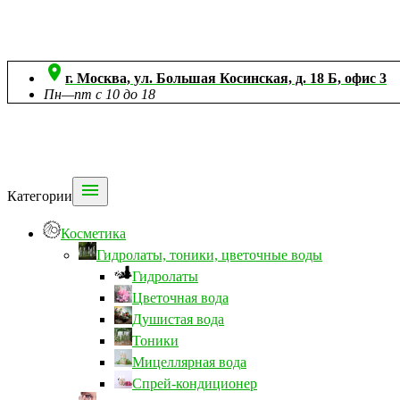

г. Москва, ул. Большая Косинская, д. 18 Б, офис 3
Пн—пт с 10 до 18

Категории
Косметика
Гидролаты, тоники, цветочные воды
Гидролаты
Цветочная вода
Душистая вода
Тоники
Мицеллярная вода
Спрей-кондиционер