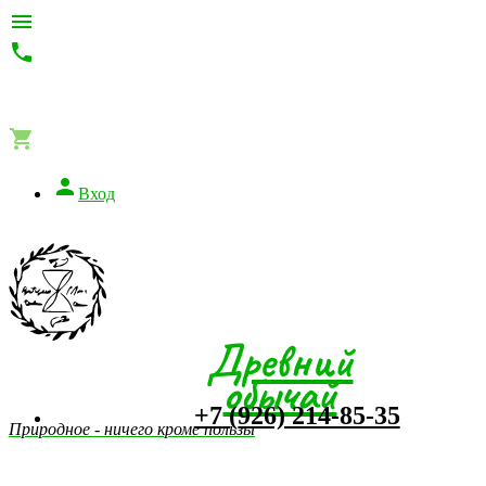




Вход
Древний
обычай
+7 (926) 214-85-35
Природное - ничего кроме пользы