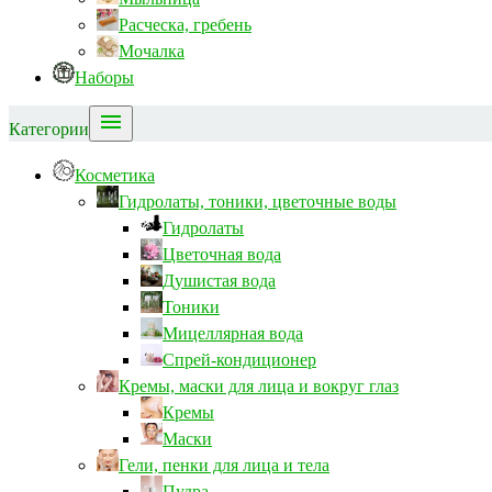
Расческа, гребень
Мочалка
Наборы

Категории
Косметика
Гидролаты, тоники, цветочные воды
Гидролаты
Цветочная вода
Душистая вода
Тоники
Мицеллярная вода
Спрей-кондиционер
Кремы, маски для лица и вокруг глаз
Кремы
Маски
Гели, пенки для лица и тела
Пудра