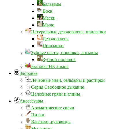
Бальзамы
Воск
Маски
Мыло
Натуральные дезодоранты, присыпки
Дезодоранты
Присыпки
Зубные пасты, порошки, лосьоны
Зубной порошок
Бытовая НЕ химия
Здоровье
Лечебные мази, бальзамы и растирки
Серия Свободное дыхание
Целебные грязи и глины
Аксессуары
Ароматические свечи
Пилки
Варежки, руковицы
Мыльница