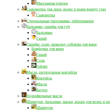
Массажная плитка
Сыворотки для лица, волос и кожи вокруг глаз
Сыворотка
Специальные программы, обёртывания
Бальзамы, скрабы для губ
Бальзамы
Скраб
Скрабы, соли, шоколад, гейзеры для ванн
Бомбочки для ванн
Скраб
Соль
Гейзер
Масла, питательные коктейли
Коктейль
Масла
Баттер
Гидрофильные масла
Шампуни, бальзамы, маски, воски для волос и н
Шампуни