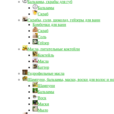
Бальзамы, скрабы для губ
Бальзамы
Скраб
Скрабы, соли, шоколад, гейзеры для ванн
Бомбочки для ванн
Скраб
Соль
Гейзер
Масла, питательные коктейли
Коктейль
Масла
Баттер
Гидрофильные масла
Шампуни, бальзамы, маски, воски для волос и н
Шампуни
Бальзамы
Воск
Маски
Мыло