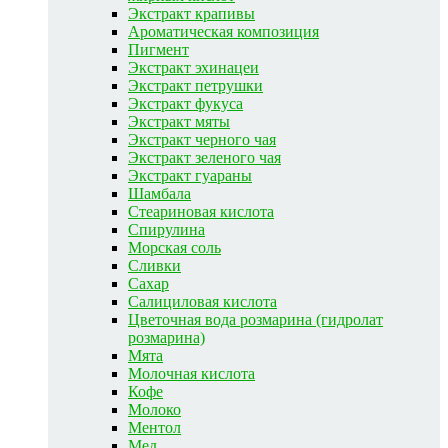
Экстракт крапивы
Ароматическая композиция
Пигмент
Экстракт эхинацеи
Экстракт петрушки
Экстракт фукуса
Экстракт мяты
Экстракт черного чая
Экстракт зеленого чая
Экстракт гуараны
Шамбала
Стеариновая кислота
Спирулина
Морская соль
Сливки
Сахар
Салициловая кислота
Цветочная вода розмарина (гидролат
розмарина)
Мята
Молочная кислота
Кофе
Молоко
Ментол
Мед