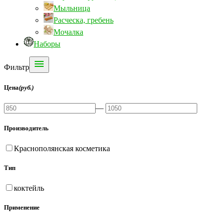
Мыльница
Расческа, гребень
Мочалка
Наборы

Фильтр
Цена
(руб.)
—
Производитель
Краснополянская косметика
Тип
коктейль
Применение