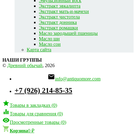
Эмульсионный воск
Экстракт эвкалипта
Экстракт мать-и-мачехи
Экстракт чистотела
Экстракт донника
Экстракт ромашки
Масло зародышей пшеницы
Масло ши
Масло сои
Карта сайта
НАШИ ГРУППЫ
©
Древний обычай
, 2026

info@antiquomore.com
+7 (926) 214-85-35

Товары в закладках
(
0
)

Товары для сравнения
(
0
)

Просмотренные товары
(
0
)

Корзина
0
₽