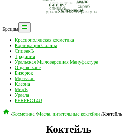

Бренды
Краснополянская косметика
Корпорация Солнца
СпивакЪ
Традиция
Уральская Мыловаренная Мануфактура
Organic zone
Бизорюк
Mipassion
Клеона
МирЪ
Ураала
PERFECT4U

/
Косметика
/
Масла, питательные коктейли
/
Коктейль
Коктейль