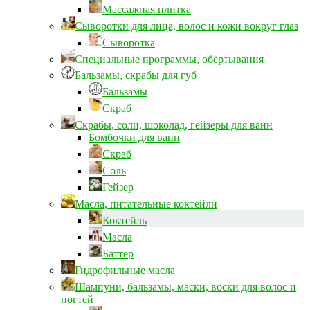
Массажная плитка
Сыворотки для лица, волос и кожи вокруг глаз
Сыворотка
Специальные программы, обёртывания
Бальзамы, скрабы для губ
Бальзамы
Скраб
Скрабы, соли, шоколад, гейзеры для ванн
Бомбочки для ванн
Скраб
Соль
Гейзер
Масла, питательные коктейли
Коктейль
Масла
Баттер
Гидрофильные масла
Шампуни, бальзамы, маски, воски для волос и
ногтей