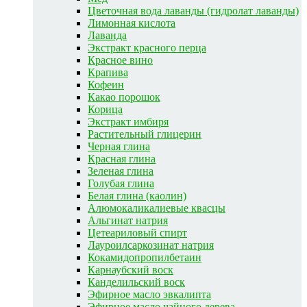
Цветочная вода лаванды (гидролат лаванды)
Лимонная кислота
Лаванда
Экстракт красного перца
Красное вино
Крапива
Кофеин
Какао порошок
Корица
Экстракт имбиря
Растительный глицерин
Черная глина
Красная глина
Зеленая глина
Голубая глина
Белая глина (каолин)
Алюмокаликалиевые квасцы
Альгинат натрия
Цетеариловый спирт
Лауроилсаркозинат натрия
Кокамидопропилбетаин
Карнаубский воск
Канделильский воск
Эфирное масло эвкалипта
Эфирное масло чайного дерева