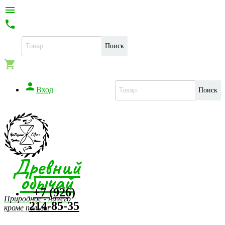


Поиск


Вход
Поиск
Древний
обычай
+7 (926)
Природное - ничего
214-85-35
кроме пользы