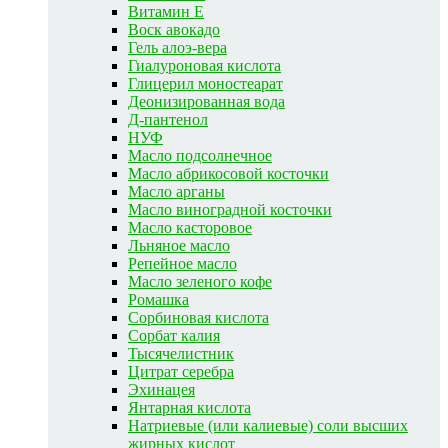
Витамин E
Воск авокадо
Гель алоэ-вера
Гиалуроновая кислота
Глицерил моностеарат
Деонизированная вода
Д-пантенол
НУФ
Масло подсолнечное
Масло абрикосовой косточки
Масло арганы
Масло виноградной косточки
Масло касторовое
Льняное масло
Репейное масло
Масло зеленого кофе
Ромашка
Сорбиновая кислота
Сорбат калия
Тысячелистник
Цитрат серебра
Эхинацея
Янтарная кислота
Натриевые (или калиевые) соли высших
жирных кислот