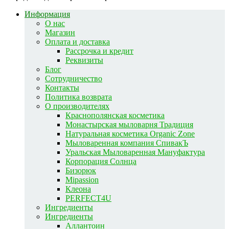
Информация
О нас
Магазин
Оплата и доставка
Рассрочка и кредит
Реквизиты
Блог
Сотрудничество
Контакты
Политика возврата
О производителях
Краснополянская косметика
Монастырская мыловарня Традиция
Натуральная косметика Organic Zone
Мыловаренная компания СпивакЪ
Уральская Мыловаренная Мануфактура
Корпорация Солнца
Бизорюк
Mipassion
Клеона
PERFECT4U
Ингредиенты
Ингредиенты
Аллантоин