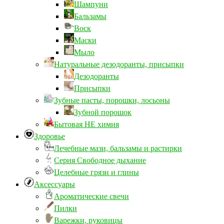
Шампуни
Бальзамы
Воск
Маски
Мыло
Натуральные дезодоранты, присыпки
Дезодоранты
Присыпки
Зубные пасты, порошки, лосьоны
Зубной порошок
Бытовая НЕ химия
Здоровье
Лечебные мази, бальзамы и растирки
Серия Свободное дыхание
Целебные грязи и глины
Аксессуары
Ароматические свечи
Пилки
Варежки, руковицы