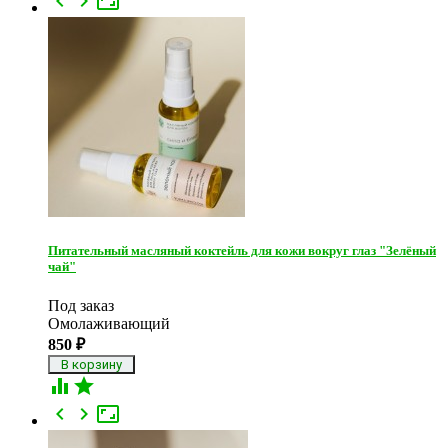



Питательный масляный коктейль для кожи вокруг глаз "Зелёный
чай"
Под заказ
Омолаживающий
850
₽




