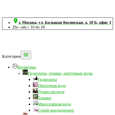

г. Москва, ул. Большая Косинская, д. 18 Б, офис 3
Пн—пт с 10 до 18

Категории
Косметика
Гидролаты, тоники, цветочные воды
Гидролаты
Цветочная вода
Душистая вода
Тоники
Мицеллярная вода
Спрей-кондиционер