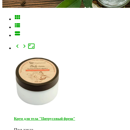






Крем для тела "Цитрусовый фреш"
Под заказ