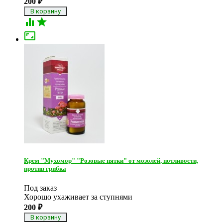
200
₽



Крем "Мухомор" "Розовые пятки" от мозолей, потливости,
против грибка
Под заказ
Хорошо ухаживает за ступнями
200
₽