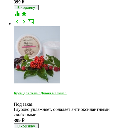
399
₽





Крем для тела "Дикая малина"
Под заказ
Глубоко увлажняет, обладает антиоксидантными
свойствами
399
₽