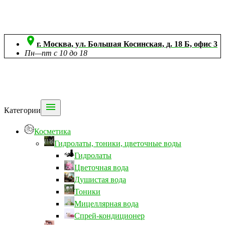

г. Москва, ул. Большая Косинская, д. 18 Б, офис 3
Пн—пт с 10 до 18

Категории
Косметика
Гидролаты, тоники, цветочные воды
Гидролаты
Цветочная вода
Душистая вода
Тоники
Мицеллярная вода
Спрей-кондиционер