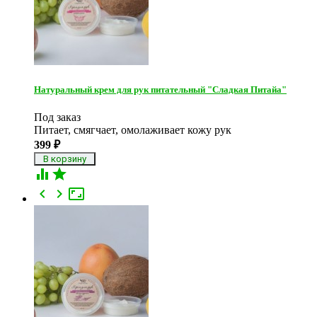
Натуральный крем для рук питательный "Сладкая Питайа"
Под заказ
Питает, смягчает, омолаживает кожу рук
399
₽




