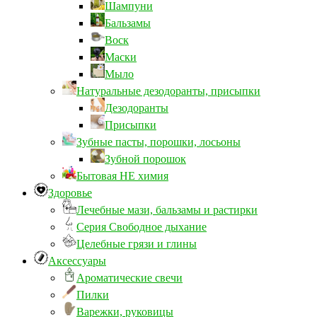
Шампуни
Бальзамы
Воск
Маски
Мыло
Натуральные дезодоранты, присыпки
Дезодоранты
Присыпки
Зубные пасты, порошки, лосьоны
Зубной порошок
Бытовая НЕ химия
Здоровье
Лечебные мази, бальзамы и растирки
Серия Свободное дыхание
Целебные грязи и глины
Аксессуары
Ароматические свечи
Пилки
Варежки, руковицы