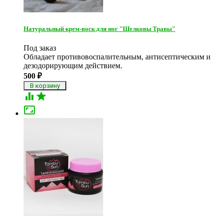
Натуральный крем-воск для ног "Шелковы Травы"
Под заказ
Обладает противовоспалительным, антисептическим и
дезодорирующим действием.
500
₽


