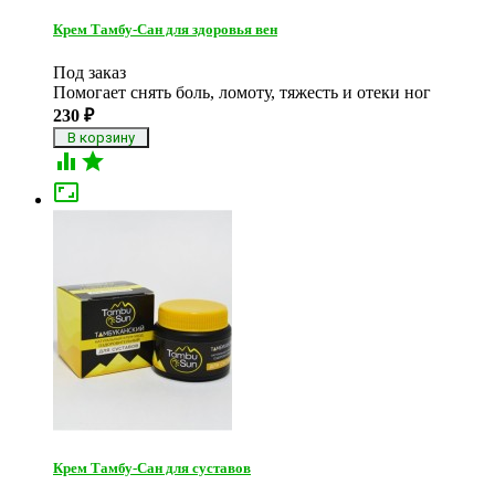
Крем Тамбу-Сан для здоровья вен
Под заказ
Помогает снять боль, ломоту, тяжесть и отеки ног
230
₽



Крем Тамбу-Сан для суставов