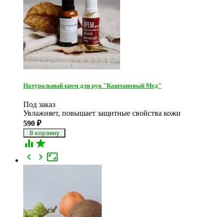
Натуральный крем для рук "Каштановый Мед"
Под заказ
Увлажняет, повышает защитные свойства кожи
590
₽




