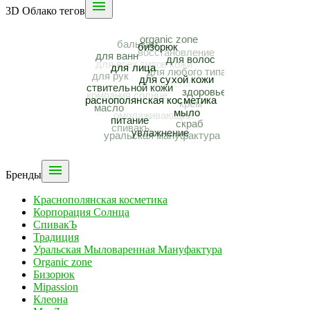

3D Облако тегов

Бренды
Краснополянская косметика
Корпорация Солнца
СпивакЪ
Традиция
Уральская Мыловаренная Мануфактура
Organic zone
Бизорюк
Mipassion
Клеона