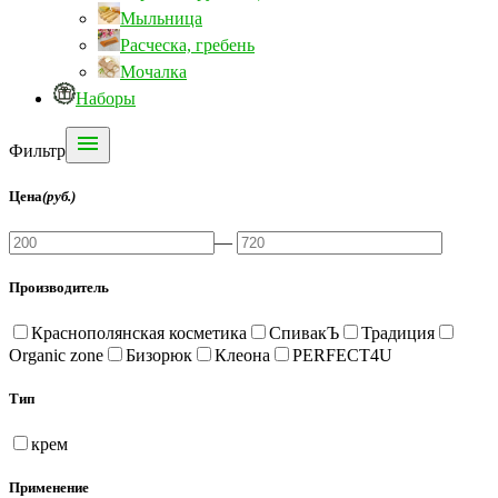
Мыльница
Расческа, гребень
Мочалка
Наборы

Фильтр
Цена
(руб.)
—
Производитель
Краснополянская косметика
СпивакЪ
Традиция
Organic zone
Бизорюк
Клеона
PERFECT4U
Тип
крем
Применение