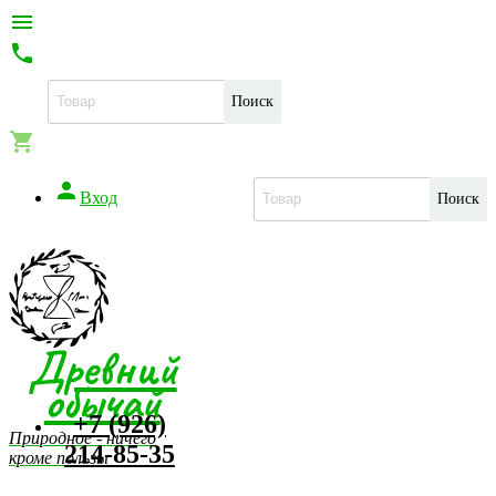


Поиск


Вход
Поиск
Древний
обычай
+7 (926)
Природное - ничего
214-85-35
кроме пользы