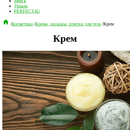
МирЪ
Ураала
PERFECT4U

/
Косметика
/
Крема, лосьоны, плитки для тела
/
Крем
Крем