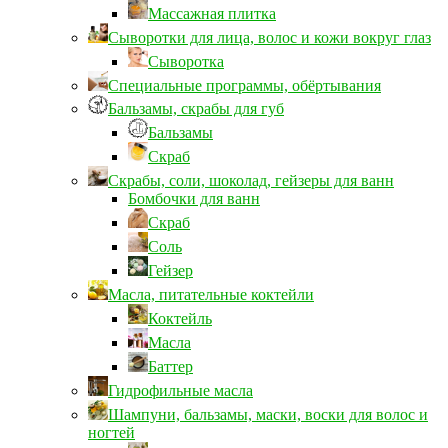
Массажная плитка
Сыворотки для лица, волос и кожи вокруг глаз
Сыворотка
Специальные программы, обёртывания
Бальзамы, скрабы для губ
Бальзамы
Скраб
Скрабы, соли, шоколад, гейзеры для ванн
Бомбочки для ванн
Скраб
Соль
Гейзер
Масла, питательные коктейли
Коктейль
Масла
Баттер
Гидрофильные масла
Шампуни, бальзамы, маски, воски для волос и
ногтей