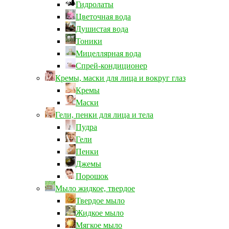
Гидролаты
Цветочная вода
Душистая вода
Тоники
Мицеллярная вода
Спрей-кондиционер
Кремы, маски для лица и вокруг глаз
Кремы
Маски
Гели, пенки для лица и тела
Пудра
Гели
Пенки
Джемы
Порошок
Мыло жидкое, твердое
Твердое мыло
Жидкое мыло
Мягкое мыло