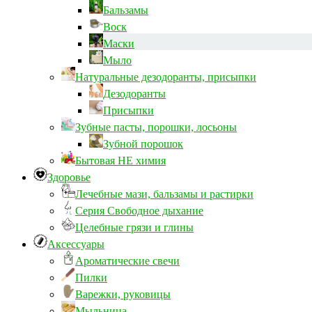
Бальзамы
Воск
Маски
Мыло
Натуральные дезодоранты, присыпки
Дезодоранты
Присыпки
Зубные пасты, порошки, лосьоны
Зубной порошок
Бытовая НЕ химия
Здоровье
Лечебные мази, бальзамы и растирки
Серия Свободное дыхание
Целебные грязи и глины
Аксессуары
Ароматические свечи
Пилки
Варежки, руковицы
Мыльница