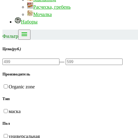
Расческа, гребень
Мочалка
Наборы

Фильтр
Цена
(руб.)
—
Производитель
Organic zone
Тип
маска
Пол
универсальная