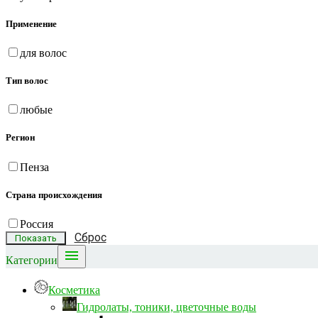
Применение
для волос
Тип волос
любые
Регион
Пенза
Страна происхождения
Россия
Сброс

Категории
Косметика
Гидролаты, тоники, цветочные воды