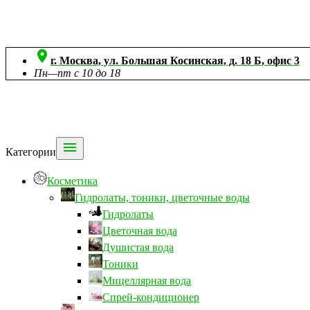

г. Москва, ул. Большая Косинская, д. 18 Б, офис 3
Пн—пт с 10 до 18

Категории
Косметика
Гидролаты, тоники, цветочные воды
Гидролаты
Цветочная вода
Душистая вода
Тоники
Мицеллярная вода
Спрей-кондиционер