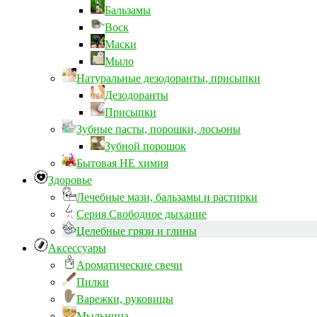
Бальзамы
Воск
Маски
Мыло
Натуральные дезодоранты, присыпки
Дезодоранты
Присыпки
Зубные пасты, порошки, лосьоны
Зубной порошок
Бытовая НЕ химия
Здоровье
Лечебные мази, бальзамы и растирки
Серия Свободное дыхание
Целебные грязи и глины
Аксессуары
Ароматические свечи
Пилки
Варежки, руковицы
Мыльница