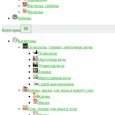
Расческа, гребень
Мочалка
Наборы

Категории
Косметика
Гидролаты, тоники, цветочные воды
Гидролаты
Цветочная вода
Душистая вода
Тоники
Мицеллярная вода
Спрей-кондиционер
Кремы, маски для лица и вокруг глаз
Кремы
Маски
Гели, пенки для лица и тела
Пудра