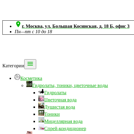

г. Москва, ул. Большая Косинская, д. 18 Б, офис 3
Пн—пт с 10 до 18

Категории
Косметика
Гидролаты, тоники, цветочные воды
Гидролаты
Цветочная вода
Душистая вода
Тоники
Мицеллярная вода
Спрей-кондиционер