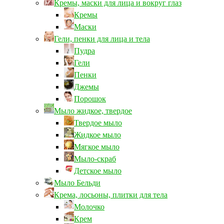
Кремы, маски для лица и вокруг глаз
Кремы
Маски
Гели, пенки для лица и тела
Пудра
Гели
Пенки
Джемы
Порошок
Мыло жидкое, твердое
Твердое мыло
Жидкое мыло
Мягкое мыло
Мыло-скраб
Детское мыло
Мыло Бельди
Крема, лосьоны, плитки для тела
Молочко
Крем