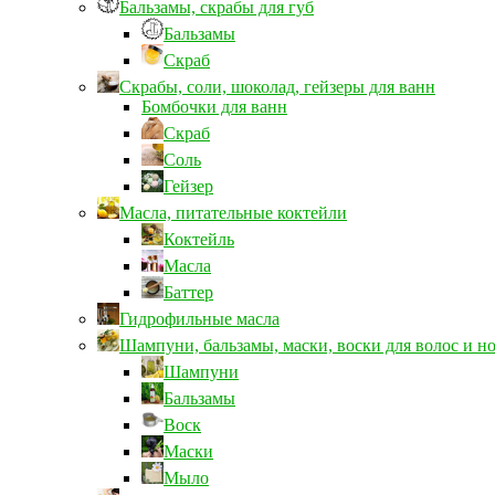
Бальзамы, скрабы для губ
Бальзамы
Скраб
Скрабы, соли, шоколад, гейзеры для ванн
Бомбочки для ванн
Скраб
Соль
Гейзер
Масла, питательные коктейли
Коктейль
Масла
Баттер
Гидрофильные масла
Шампуни, бальзамы, маски, воски для волос и н
Шампуни
Бальзамы
Воск
Маски
Мыло