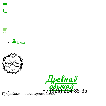




Вход
Древний
обычай
+7 (926) 214-85-35
Природное - ничего кроме пользы