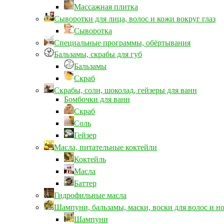
Массажная плитка
Сыворотки для лица, волос и кожи вокруг глаз
Сыворотка
Специальные программы, обёртывания
Бальзамы, скрабы для губ
Бальзамы
Скраб
Скрабы, соли, шоколад, гейзеры для ванн
Бомбочки для ванн
Скраб
Соль
Гейзер
Масла, питательные коктейли
Коктейль
Масла
Баттер
Гидрофильные масла
Шампуни, бальзамы, маски, воски для волос и н
Шампуни