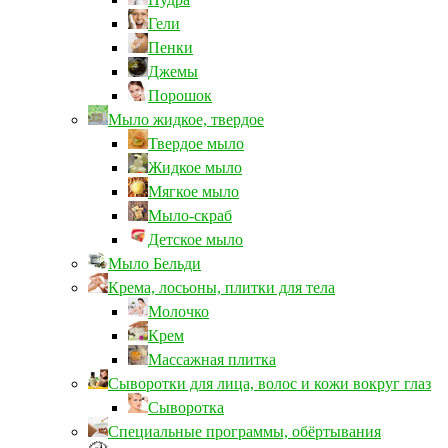
Гели
Пенки
Джемы
Порошок
Мыло жидкое, твердое
Твердое мыло
Жидкое мыло
Мягкое мыло
Мыло-скраб
Детское мыло
Мыло Бельди
Крема, лосьоны, плитки для тела
Молочко
Крем
Массажная плитка
Сыворотки для лица, волос и кожи вокруг глаз
Сыворотка
Специальные программы, обёртывания