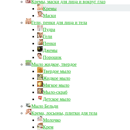
Кремы, маски для лица и вокруг глаз
Кремы
Маски
Гели, пенки для лица и тела
Пудра
Гели
Пенки
Джемы
Порошок
Мыло жидкое, твердое
Твердое мыло
Жидкое мыло
Мягкое мыло
Мыло-скраб
Детское мыло
Мыло Бельди
Крема, лосьоны, плитки для тела
Молочко
Крем