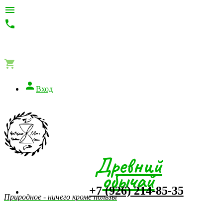




Вход
Древний
обычай
+7 (926) 214-85-35
Природное - ничего кроме пользы