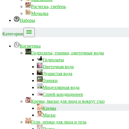
Расческа, гребень
Мочалка
Наборы

Категории
Косметика
Гидролаты, тоники, цветочные воды
Гидролаты
Цветочная вода
Душистая вода
Тоники
Мицеллярная вода
Спрей-кондиционер
Кремы, маски для лица и вокруг глаз
Кремы
Маски
Гели, пенки для лица и тела
Пудра