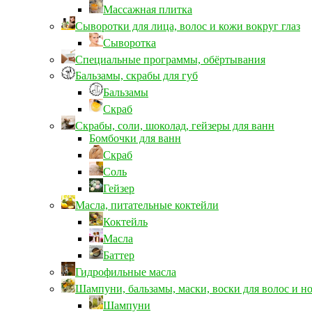
Массажная плитка
Сыворотки для лица, волос и кожи вокруг глаз
Сыворотка
Специальные программы, обёртывания
Бальзамы, скрабы для губ
Бальзамы
Скраб
Скрабы, соли, шоколад, гейзеры для ванн
Бомбочки для ванн
Скраб
Соль
Гейзер
Масла, питательные коктейли
Коктейль
Масла
Баттер
Гидрофильные масла
Шампуни, бальзамы, маски, воски для волос и н
Шампуни