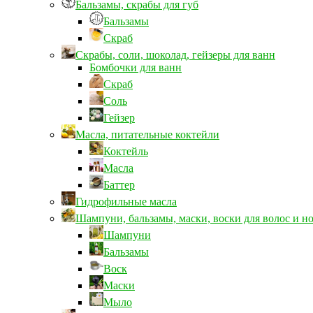
Бальзамы, скрабы для губ
Бальзамы
Скраб
Скрабы, соли, шоколад, гейзеры для ванн
Бомбочки для ванн
Скраб
Соль
Гейзер
Масла, питательные коктейли
Коктейль
Масла
Баттер
Гидрофильные масла
Шампуни, бальзамы, маски, воски для волос и н
Шампуни
Бальзамы
Воск
Маски
Мыло