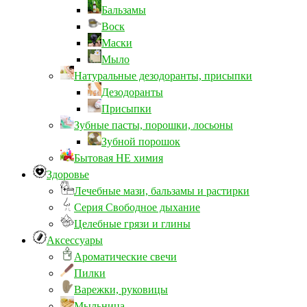
Бальзамы
Воск
Маски
Мыло
Натуральные дезодоранты, присыпки
Дезодоранты
Присыпки
Зубные пасты, порошки, лосьоны
Зубной порошок
Бытовая НЕ химия
Здоровье
Лечебные мази, бальзамы и растирки
Серия Свободное дыхание
Целебные грязи и глины
Аксессуары
Ароматические свечи
Пилки
Варежки, руковицы
Мыльница