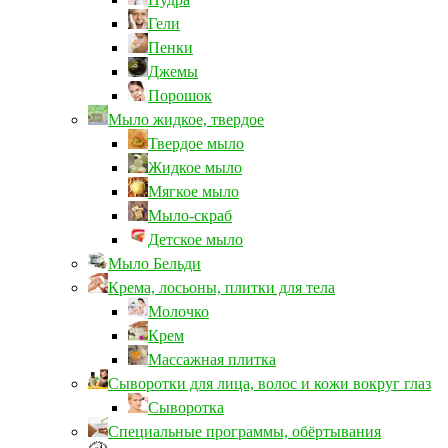
Гели
Пенки
Джемы
Порошок
Мыло жидкое, твердое
Твердое мыло
Жидкое мыло
Мягкое мыло
Мыло-скраб
Детское мыло
Мыло Бельди
Крема, лосьоны, плитки для тела
Молочко
Крем
Массажная плитка
Сыворотки для лица, волос и кожи вокруг глаз
Сыворотка
Специальные программы, обёртывания