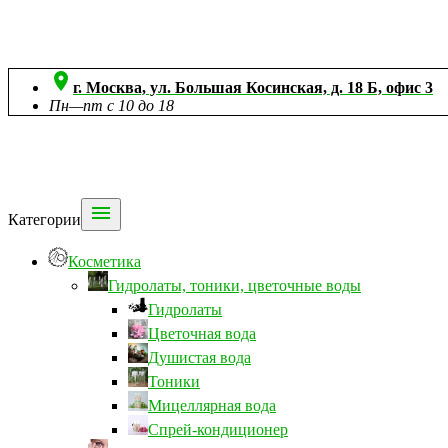

г. Москва, ул. Большая Косинская, д. 18 Б, офис 3
Пн—пт с 10 до 18

Категории
Косметика
Гидролаты, тоники, цветочные воды
Гидролаты
Цветочная вода
Душистая вода
Тоники
Мицеллярная вода
Спрей-кондиционер