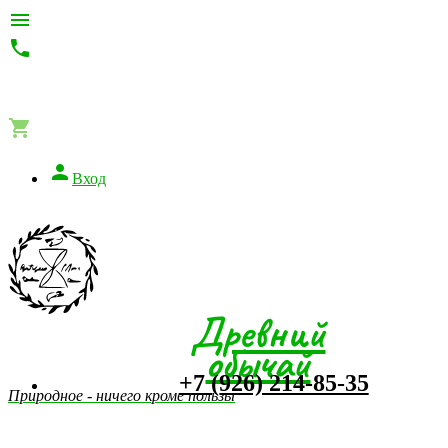




Вход
Древний
обычай
+7 (926) 214-85-35
Природное - ничего кроме пользы