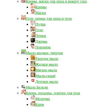
Кремы, маски для лица и вокруг глаз
Кремы
Маски
Гели, пенки для лица и тела
Пудра
Гели
Пенки
Джемы
Порошок
Мыло жидкое, твердое
Твердое мыло
Жидкое мыло
Мягкое мыло
Мыло-скраб
Детское мыло
Мыло Бельди
Крема, лосьоны, плитки для тела
Молочко
Крем