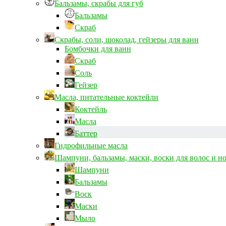
Бальзамы, скрабы для губ
Бальзамы
Скраб
Скрабы, соли, шоколад, гейзеры для ванн
Бомбочки для ванн
Скраб
Соль
Гейзер
Масла, питательные коктейли
Коктейль
Масла
Баттер
Гидрофильные масла
Шампуни, бальзамы, маски, воски для волос и н
Шампуни
Бальзамы
Воск
Маски
Мыло