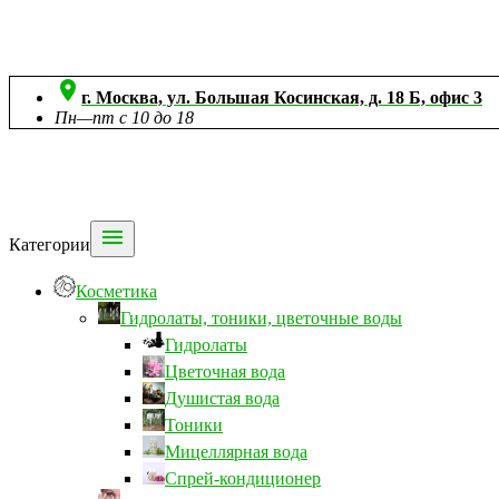

г. Москва, ул. Большая Косинская, д. 18 Б, офис 3
Пн—пт с 10 до 18

Категории
Косметика
Гидролаты, тоники, цветочные воды
Гидролаты
Цветочная вода
Душистая вода
Тоники
Мицеллярная вода
Спрей-кондиционер