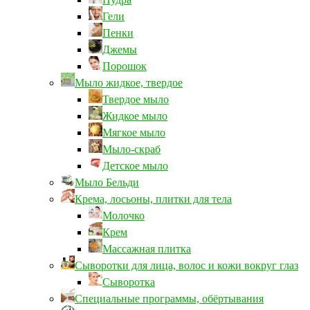
Гели
Пенки
Джемы
Порошок
Мыло жидкое, твердое
Твердое мыло
Жидкое мыло
Мягкое мыло
Мыло-скраб
Детское мыло
Мыло Бельди
Крема, лосьоны, плитки для тела
Молочко
Крем
Массажная плитка
Сыворотки для лица, волос и кожи вокруг глаз
Сыворотка
Специальные программы, обёртывания