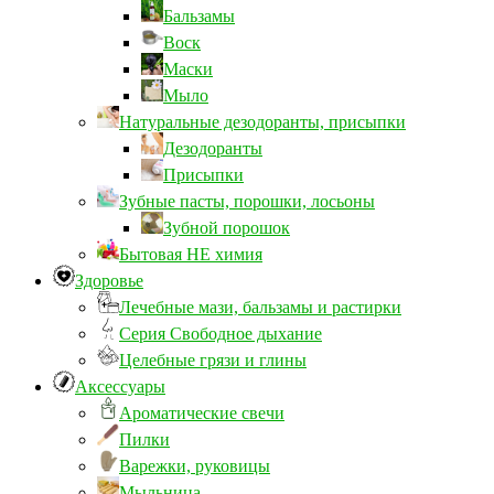
Бальзамы
Воск
Маски
Мыло
Натуральные дезодоранты, присыпки
Дезодоранты
Присыпки
Зубные пасты, порошки, лосьоны
Зубной порошок
Бытовая НЕ химия
Здоровье
Лечебные мази, бальзамы и растирки
Серия Свободное дыхание
Целебные грязи и глины
Аксессуары
Ароматические свечи
Пилки
Варежки, руковицы
Мыльница