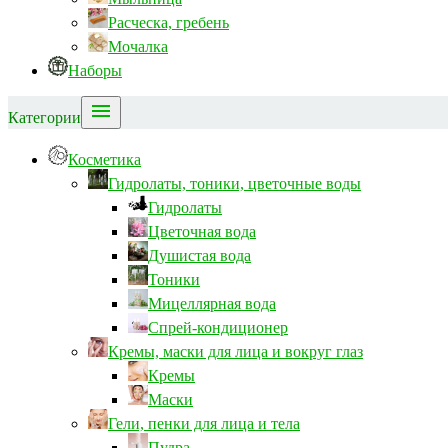
Расческа, гребень
Мочалка
Наборы

Категории
Косметика
Гидролаты, тоники, цветочные воды
Гидролаты
Цветочная вода
Душистая вода
Тоники
Мицеллярная вода
Спрей-кондиционер
Кремы, маски для лица и вокруг глаз
Кремы
Маски
Гели, пенки для лица и тела
Пудра