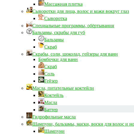
Массажная плитка
Сыворотки для лица, волос и кожи вокруг глаз
Сыворотка
Специальные программы, обёртывания
Бальзамы, скрабы для губ
Бальзамы
Скраб
Скрабы, соли, шоколад, гейзеры для ванн
Бомбочки для ванн
Скраб
Соль
Гейзер
Масла, питательные коктейли
Коктейль
Масла
Баттер
Гидрофильные масла
Шампуни, бальзамы, маски, воски для волос и н
Шампуни