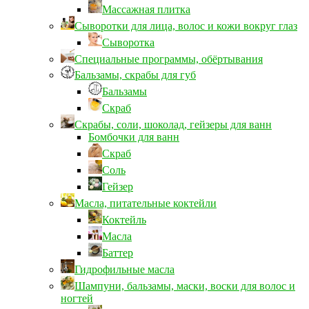
Массажная плитка
Сыворотки для лица, волос и кожи вокруг глаз
Сыворотка
Специальные программы, обёртывания
Бальзамы, скрабы для губ
Бальзамы
Скраб
Скрабы, соли, шоколад, гейзеры для ванн
Бомбочки для ванн
Скраб
Соль
Гейзер
Масла, питательные коктейли
Коктейль
Масла
Баттер
Гидрофильные масла
Шампуни, бальзамы, маски, воски для волос и
ногтей