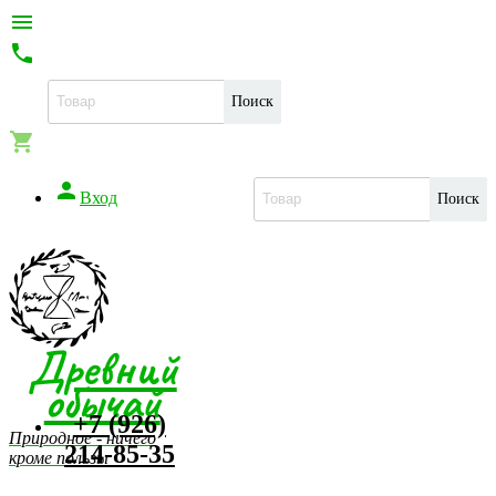


Поиск


Вход
Поиск
Древний
обычай
+7 (926)
Природное - ничего
214-85-35
кроме пользы