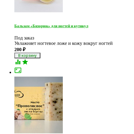
Бальзам «Бизорюк» для ногтей и кутикул
Под заказ
Увлажняет ногтевое ложе и кожу вокруг ногтей
200
₽


