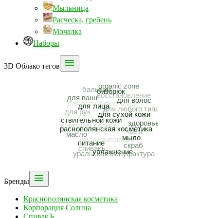
Мыльница
Расческа, гребень
Мочалка
Наборы

3D Облако тегов

Бренды
Краснополянская косметика
Корпорация Солнца
СпивакЪ