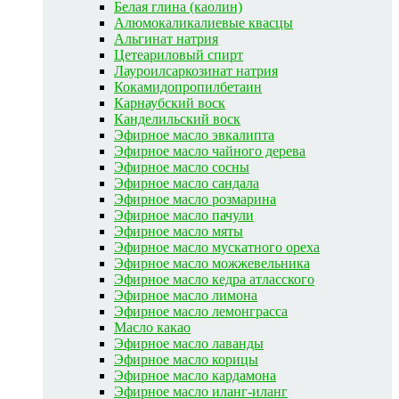
Белая глина (каолин)
Алюмокаликалиевые квасцы
Альгинат натрия
Цетеариловый спирт
Лауроилсаркозинат натрия
Кокамидопропилбетаин
Карнаубский воск
Канделильский воск
Эфирное масло эвкалипта
Эфирное масло чайного дерева
Эфирное масло сосны
Эфирное масло сандала
Эфирное масло розмарина
Эфирное масло пачули
Эфирное масло мяты
Эфирное масло мускатного ореха
Эфирное масло можжевельника
Эфирное масло кедра атласского
Эфирное масло лимона
Эфирное масло лемонграсса
Масло какао
Эфирное масло лаванды
Эфирное масло корицы
Эфирное масло кардамона
Эфирное масло иланг-иланг