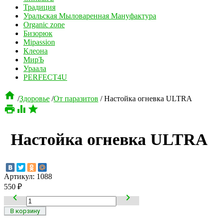
Традиция
Уральская Мыловаренная Мануфактура
Organic zone
Бизорюк
Mipassion
Клеона
МирЪ
Ураала
PERFECT4U

/
Здоровье
/
От паразитов
/
Настойка огневка ULTRA



Настойка огневка ULTRA
Артикул:
1088
550
₽

