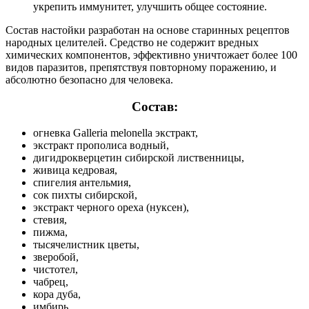
укрепить иммунитет, улучшить общее состояние.
Состав настойки разработан на основе старинных рецептов
народных целителей. Средство не содержит вредных
химических компонентов, эффективно уничтожает более 100
видов паразитов, препятствуя повторному поражению, и
абсолютно безопасно для человека.
Состав:
огневка Galleria melonella экстракт,
экстракт прополиса водный,
дигидрокверцетин сибирской лиственницы,
живица кедровая,
спигелия антельмия,
сок пихты сибирской,
экстракт черного ореха (нуксен),
стевия,
пижма,
тысячелистник цветы,
зверобой,
чистотел,
чабрец,
кора дуба,
имбирь,