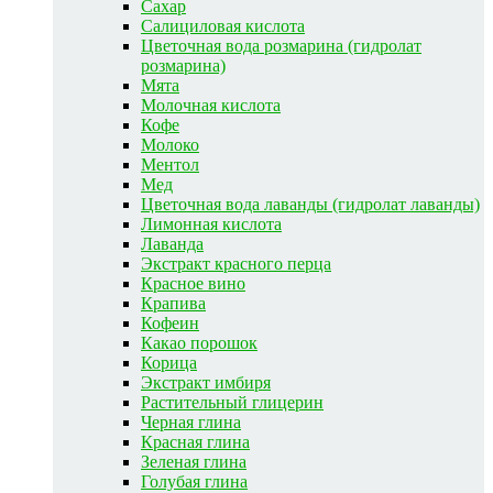
Сахар
Салициловая кислота
Цветочная вода розмарина (гидролат
розмарина)
Мята
Молочная кислота
Кофе
Молоко
Ментол
Мед
Цветочная вода лаванды (гидролат лаванды)
Лимонная кислота
Лаванда
Экстракт красного перца
Красное вино
Крапива
Кофеин
Какао порошок
Корица
Экстракт имбиря
Растительный глицерин
Черная глина
Красная глина
Зеленая глина
Голубая глина