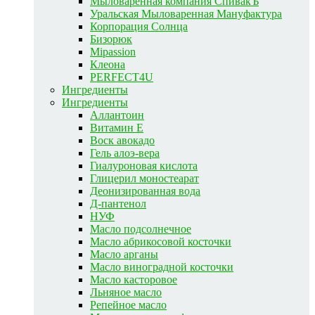
Мыловаренная компания СпивакЪ
Уральская Мыловаренная Мануфактура
Корпорация Солнца
Бизорюк
Mipassion
Клеона
PERFECT4U
Ингредиенты
Ингредиенты
Аллантоин
Витамин E
Воск авокадо
Гель алоэ-вера
Гиалуроновая кислота
Глицерил моностеарат
Деонизированная вода
Д-пантенол
НУФ
Масло подсолнечное
Масло абрикосовой косточки
Масло арганы
Масло виноградной косточки
Масло касторовое
Льняное масло
Репейное масло