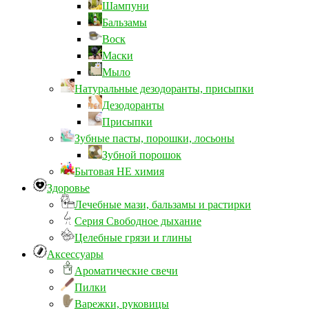
Шампуни
Бальзамы
Воск
Маски
Мыло
Натуральные дезодоранты, присыпки
Дезодоранты
Присыпки
Зубные пасты, порошки, лосьоны
Зубной порошок
Бытовая НЕ химия
Здоровье
Лечебные мази, бальзамы и растирки
Серия Свободное дыхание
Целебные грязи и глины
Аксессуары
Ароматические свечи
Пилки
Варежки, руковицы