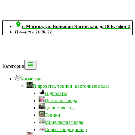

г. Москва, ул. Большая Косинская, д. 18 Б, офис 3
Пн—пт с 10 до 18

Категории
Косметика
Гидролаты, тоники, цветочные воды
Гидролаты
Цветочная вода
Душистая вода
Тоники
Мицеллярная вода
Спрей-кондиционер