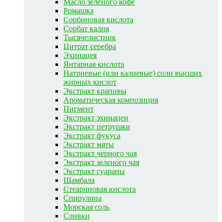
Масло зеленого кофе
Ромашка
Сорбиновая кислота
Сорбат калия
Тысячелистник
Цитрат серебра
Эхинацея
Янтарная кислота
Натриевые (или калиевые) соли высших
жирных кислот
Экстракт крапивы
Ароматическая композиция
Пигмент
Экстракт эхинацеи
Экстракт петрушки
Экстракт фукуса
Экстракт мяты
Экстракт черного чая
Экстракт зеленого чая
Экстракт гуараны
Шамбала
Стеариновая кислота
Спирулина
Морская соль
Сливки