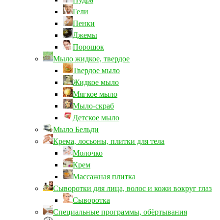
Гели
Пенки
Джемы
Порошок
Мыло жидкое, твердое
Твердое мыло
Жидкое мыло
Мягкое мыло
Мыло-скраб
Детское мыло
Мыло Бельди
Крема, лосьоны, плитки для тела
Молочко
Крем
Массажная плитка
Сыворотки для лица, волос и кожи вокруг глаз
Сыворотка
Специальные программы, обёртывания