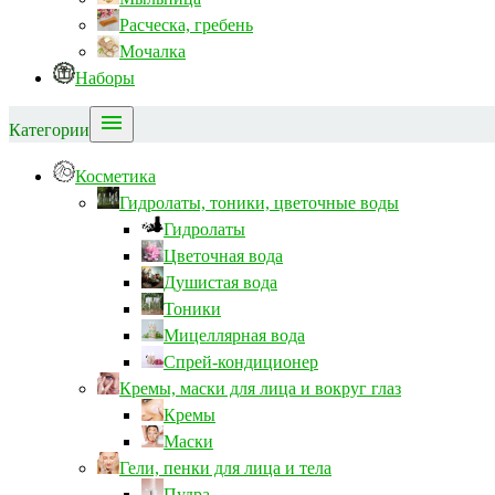
Расческа, гребень
Мочалка
Наборы

Категории
Косметика
Гидролаты, тоники, цветочные воды
Гидролаты
Цветочная вода
Душистая вода
Тоники
Мицеллярная вода
Спрей-кондиционер
Кремы, маски для лица и вокруг глаз
Кремы
Маски
Гели, пенки для лица и тела
Пудра