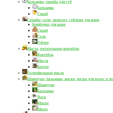
Бальзамы, скрабы для губ
Бальзамы
Скраб
Скрабы, соли, шоколад, гейзеры для ванн
Бомбочки для ванн
Скраб
Соль
Гейзер
Масла, питательные коктейли
Коктейль
Масла
Баттер
Гидрофильные масла
Шампуни, бальзамы, маски, воски для волос и н
Шампуни
Бальзамы
Воск
Маски
Мыло