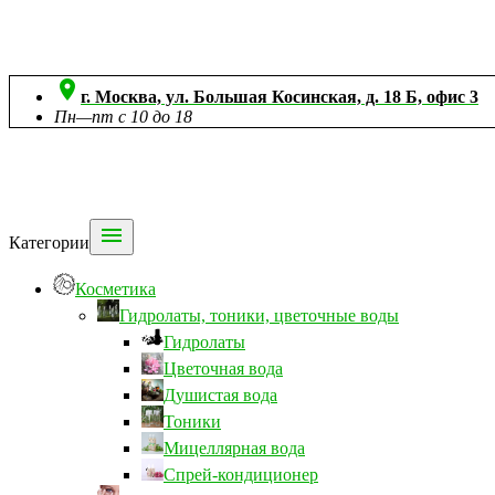

г. Москва, ул. Большая Косинская, д. 18 Б, офис 3
Пн—пт с 10 до 18

Категории
Косметика
Гидролаты, тоники, цветочные воды
Гидролаты
Цветочная вода
Душистая вода
Тоники
Мицеллярная вода
Спрей-кондиционер