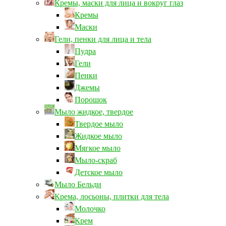
Кремы, маски для лица и вокруг глаз
Кремы
Маски
Гели, пенки для лица и тела
Пудра
Гели
Пенки
Джемы
Порошок
Мыло жидкое, твердое
Твердое мыло
Жидкое мыло
Мягкое мыло
Мыло-скраб
Детское мыло
Мыло Бельди
Крема, лосьоны, плитки для тела
Молочко
Крем