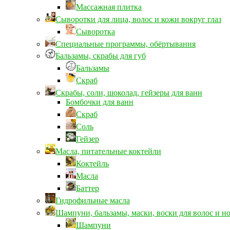
Массажная плитка
Сыворотки для лица, волос и кожи вокруг глаз
Сыворотка
Специальные программы, обёртывания
Бальзамы, скрабы для губ
Бальзамы
Скраб
Скрабы, соли, шоколад, гейзеры для ванн
Бомбочки для ванн
Скраб
Соль
Гейзер
Масла, питательные коктейли
Коктейль
Масла
Баттер
Гидрофильные масла
Шампуни, бальзамы, маски, воски для волос и н
Шампуни