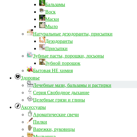
Бальзамы
Воск
Маски
Мыло
Натуральные дезодоранты, присыпки
Дезодоранты
Присыпки
Зубные пасты, порошки, лосьоны
Зубной порошок
Бытовая НЕ химия
Здоровье
Лечебные мази, бальзамы и растирки
Серия Свободное дыхание
Целебные грязи и глины
Аксессуары
Ароматические свечи
Пилки
Варежки, руковицы
Мыльница