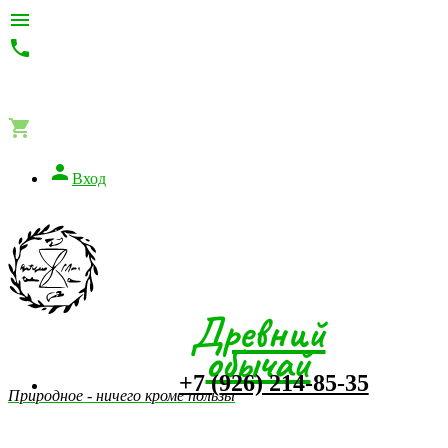




Вход
Древний
обычай
+7 (926) 214-85-35
Природное - ничего кроме пользы