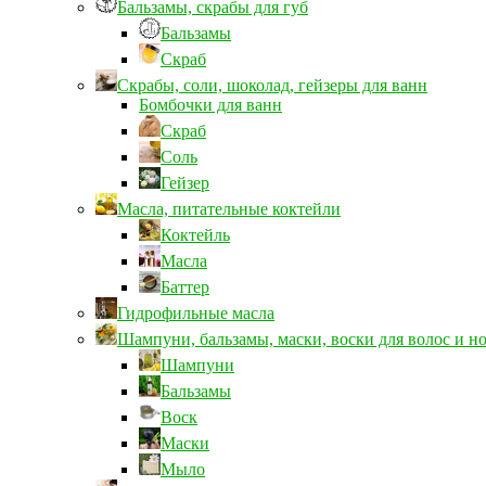
Бальзамы, скрабы для губ
Бальзамы
Скраб
Скрабы, соли, шоколад, гейзеры для ванн
Бомбочки для ванн
Скраб
Соль
Гейзер
Масла, питательные коктейли
Коктейль
Масла
Баттер
Гидрофильные масла
Шампуни, бальзамы, маски, воски для волос и н
Шампуни
Бальзамы
Воск
Маски
Мыло