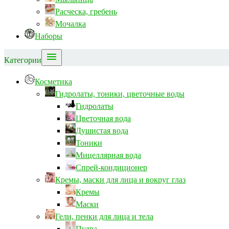
Расческа, гребень
Мочалка
Наборы

Категории
Косметика
Гидролаты, тоники, цветочные воды
Гидролаты
Цветочная вода
Душистая вода
Тоники
Мицеллярная вода
Спрей-кондиционер
Кремы, маски для лица и вокруг глаз
Кремы
Маски
Гели, пенки для лица и тела
Пудра