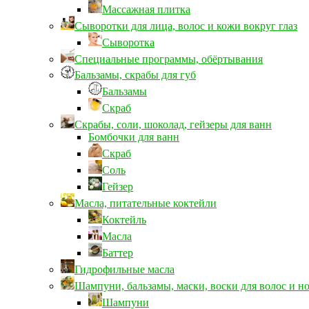
Массажная плитка
Сыворотки для лица, волос и кожи вокруг глаз
Сыворотка
Специальные программы, обёртывания
Бальзамы, скрабы для губ
Бальзамы
Скраб
Скрабы, соли, шоколад, гейзеры для ванн
Бомбочки для ванн
Скраб
Соль
Гейзер
Масла, питательные коктейли
Коктейль
Масла
Баттер
Гидрофильные масла
Шампуни, бальзамы, маски, воски для волос и н
Шампуни