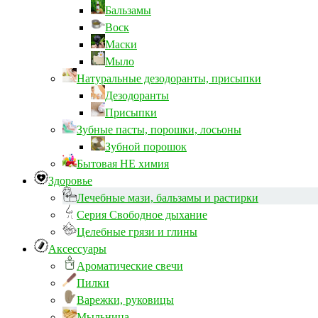
Бальзамы
Воск
Маски
Мыло
Натуральные дезодоранты, присыпки
Дезодоранты
Присыпки
Зубные пасты, порошки, лосьоны
Зубной порошок
Бытовая НЕ химия
Здоровье
Лечебные мази, бальзамы и растирки
Серия Свободное дыхание
Целебные грязи и глины
Аксессуары
Ароматические свечи
Пилки
Варежки, руковицы
Мыльница