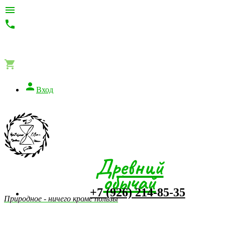




Вход
Древний
обычай
+7 (926) 214-85-35
Природное - ничего кроме пользы