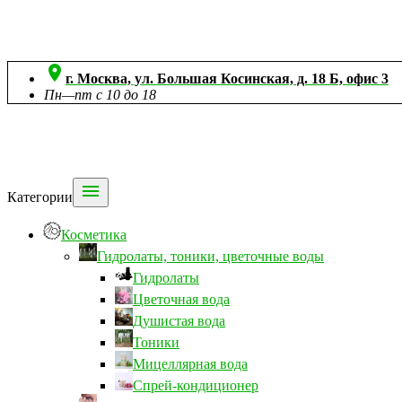

г. Москва, ул. Большая Косинская, д. 18 Б, офис 3
Пн—пт с 10 до 18

Категории
Косметика
Гидролаты, тоники, цветочные воды
Гидролаты
Цветочная вода
Душистая вода
Тоники
Мицеллярная вода
Спрей-кондиционер