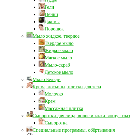
Гели
Пенки
Джемы
Порошок
Мыло жидкое, твердое
Твердое мыло
Жидкое мыло
Мягкое мыло
Мыло-скраб
Детское мыло
Мыло Бельди
Крема, лосьоны, плитки для тела
Молочко
Крем
Массажная плитка
Сыворотки для лица, волос и кожи вокруг глаз
Сыворотка
Специальные программы, обёртывания