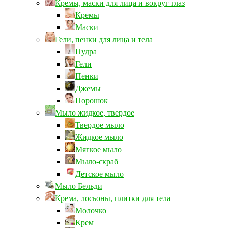
Кремы, маски для лица и вокруг глаз
Кремы
Маски
Гели, пенки для лица и тела
Пудра
Гели
Пенки
Джемы
Порошок
Мыло жидкое, твердое
Твердое мыло
Жидкое мыло
Мягкое мыло
Мыло-скраб
Детское мыло
Мыло Бельди
Крема, лосьоны, плитки для тела
Молочко
Крем