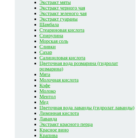
Экстракт мяты
Экстракт черного чая
Экстракт зеленого чая
Экстракт гуараны
Шамбала
Стеариновая кислота
Спирулина
Морская соль
Сливки
Сахар
Салициловая кислота
Цветочная вода розмарина (гидролат
розмарина)
Мята
Молочная кислота
Кофе
Молоко
Ментол
Мед
Цветочная вода лаванды (гидролат лаванды)
Лимонная кислота
Лаванда
Экстракт красного перца
Красное вино
Крапива