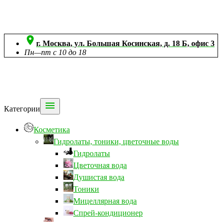

г. Москва, ул. Большая Косинская, д. 18 Б, офис 3
Пн—пт с 10 до 18

Категории
Косметика
Гидролаты, тоники, цветочные воды
Гидролаты
Цветочная вода
Душистая вода
Тоники
Мицеллярная вода
Спрей-кондиционер