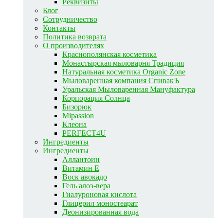
Реквизиты
Блог
Сотрудничество
Контакты
Политика возврата
О производителях
Краснополянская косметика
Монастырская мыловарня Традиция
Натуральная косметика Organic Zone
Мыловаренная компания СпивакЪ
Уральская Мыловаренная Мануфактура
Корпорация Солнца
Бизорюк
Mipassion
Клеона
PERFECT4U
Ингредиенты
Ингредиенты
Аллантоин
Витамин E
Воск авокадо
Гель алоэ-вера
Гиалуроновая кислота
Глицерил моностеарат
Деонизированная вода