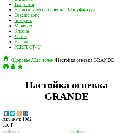
Традиция
Уральская Мыловаренная Мануфактура
Organic zone
Бизорюк
Mipassion
Клеона
МирЪ
Ураала
PERFECT4U

/
Здоровье
/
Для почек
/
Настойка огневка GRANDE



Настойка огневка
GRANDE
Артикул:
1082
550
₽

