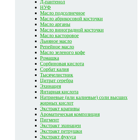
Д-пантенол
НУФ
Масло подсолнечное
Масло абрикосовой косточки
Масло арганы
Масло виноградной косточки
Масло касторовое
Льняное масло
Репейное масло
Масло зеленого кофе
Ромашка
Сорбиновая кислота
Сорбат калия
Тысячелистник
Цитрат серебра
Эхинацея
Янтарная кислота
Натриевые (или калиевые) соли высших
жирных кислот
Экстракт крапивы
Ароматическая композиция
Пигмент
Экстракт эхинацеи
Экстракт петрушки
Экстракт фукуса