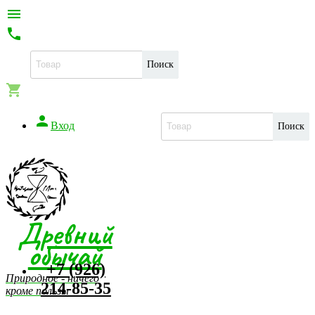


Поиск


Вход
Поиск
Древний
обычай
+7 (926)
Природное - ничего
214-85-35
кроме пользы