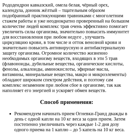
Рододендрон кавказский, омела белая, чёрный орех,
календула, донник жёлтый – тщательным образом
подобранный практикующими травниками с многолетним
стажем работы и уже неоднократно проверенный на большом
количестве людей комплекс трав очень эффективно помогает
увеличить силы организма, значительно повысить иммунитет
для восстановления при любом недуге , улучшить
циркуляцию крови, в том числе и отток венозной крови и
значительно повысить антивирусную и антибактериальную
защиту организма. Огромное количество жизненно
необходимых организму веществ, входящих в эти 5 трав
(флавоноиды, дубильные вещества, органические кислоты,
фенолы, алкалоиды, аминокислоты, эфирные масла,
витамины, минеральные вещества, макро и микроэлементы)
обладают широким спектром действия, и поэтому сам
комплекс незаменим при любом сбое в организме, так как
наполняет его энергией и ускоряет обмен веществ.
Способ применения:
Рекомендуем начинать прием Огневки-Гранд дважды в
день с одной капли на 10 кг веса за один прием. Затем
постепенно увеличивать через каждые 1-2 дня дозу
одного приема на 1 каплю – до 5 капель на 10 кг веса.