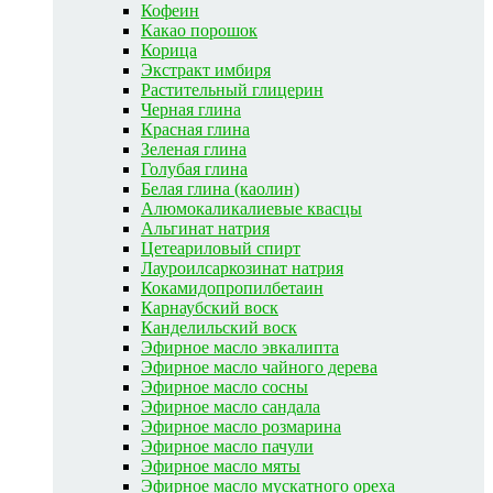
Кофеин
Какао порошок
Корица
Экстракт имбиря
Растительный глицерин
Черная глина
Красная глина
Зеленая глина
Голубая глина
Белая глина (каолин)
Алюмокаликалиевые квасцы
Альгинат натрия
Цетеариловый спирт
Лауроилсаркозинат натрия
Кокамидопропилбетаин
Карнаубский воск
Канделильский воск
Эфирное масло эвкалипта
Эфирное масло чайного дерева
Эфирное масло сосны
Эфирное масло сандала
Эфирное масло розмарина
Эфирное масло пачули
Эфирное масло мяты
Эфирное масло мускатного ореха