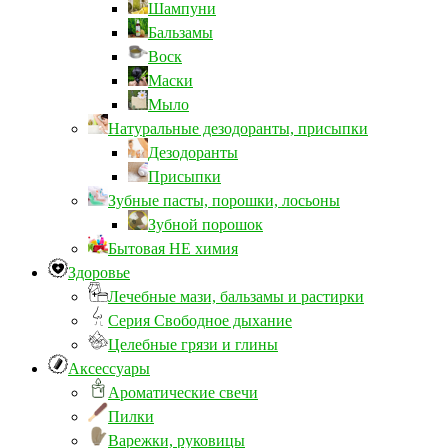
Шампуни
Бальзамы
Воск
Маски
Мыло
Натуральные дезодоранты, присыпки
Дезодоранты
Присыпки
Зубные пасты, порошки, лосьоны
Зубной порошок
Бытовая НЕ химия
Здоровье
Лечебные мази, бальзамы и растирки
Серия Свободное дыхание
Целебные грязи и глины
Аксессуары
Ароматические свечи
Пилки
Варежки, руковицы