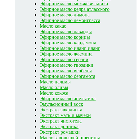
Эфирное масло можжевельника
Эфирное масло кедра атласского
Эфирное масло лимона
Эфирное масло лемонграсса
Масло какао
Эфирное масло лаванды
Эфирное масло корицы
Эфирное масло кардамона
Эфирное масло иланг-иланг
Эфирное масло жасмина
Эфирное масло герани
Эфирное масло гвоздики
Эфирное масло вербены
Эфирное масло бергамота
Масло пальмы
Масло оливы
Масло кокоса
Эфирное масло апельсина
Эмульсионный воск
Экстракт эвкалипта
Экстракт мать-и-мачехи
Экстракт чистотела
Экстракт донника
Экстракт ромашки
Масло зародышей пшеницы