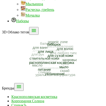
Мыльница
Расческа, гребень
Мочалка
Наборы

3D Облако тегов

Бренды
Краснополянская косметика
Корпорация Солнца
СпивакЪ