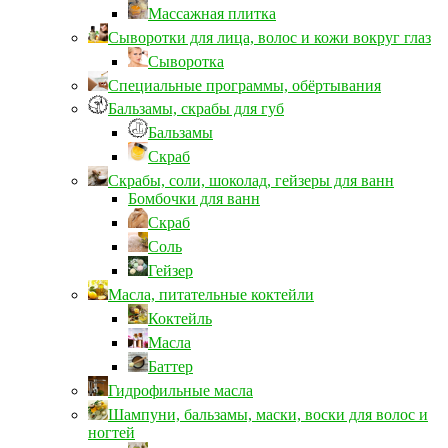
Массажная плитка
Сыворотки для лица, волос и кожи вокруг глаз
Сыворотка
Специальные программы, обёртывания
Бальзамы, скрабы для губ
Бальзамы
Скраб
Скрабы, соли, шоколад, гейзеры для ванн
Бомбочки для ванн
Скраб
Соль
Гейзер
Масла, питательные коктейли
Коктейль
Масла
Баттер
Гидрофильные масла
Шампуни, бальзамы, маски, воски для волос и
ногтей