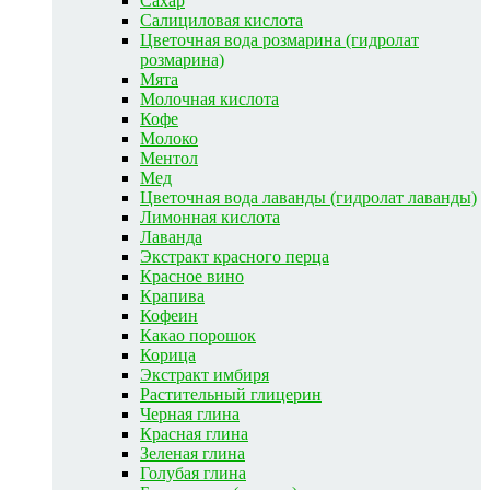
Сахар
Салициловая кислота
Цветочная вода розмарина (гидролат
розмарина)
Мята
Молочная кислота
Кофе
Молоко
Ментол
Мед
Цветочная вода лаванды (гидролат лаванды)
Лимонная кислота
Лаванда
Экстракт красного перца
Красное вино
Крапива
Кофеин
Какао порошок
Корица
Экстракт имбиря
Растительный глицерин
Черная глина
Красная глина
Зеленая глина
Голубая глина