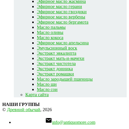
Эфирное масло жасмина
Эфирное масло герани
Эфирное масло гвоздики
Эфирное масло вербены
Эфирное масло бергамота
Масло пальмы
Масло оливы
Масло кокоса
Эфирное масло апельсина
Эмульсионный воск
Экстракт эвкалипта
Экстракт мать-и-мачехи
Экстракт чистотела
Экстракт донника
Экстракт ромашки
Масло зародышей пшеницы
Масло ши
Масло сои
Карта сайта
НАШИ ГРУППЫ
©
Древний обычай
, 2026

info@antiquomore.com