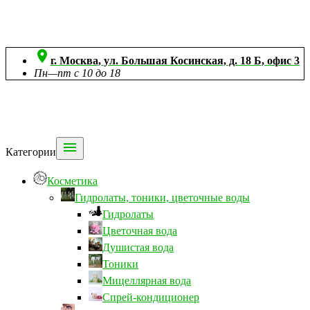

г. Москва, ул. Большая Косинская, д. 18 Б, офис 3
Пн—пт с 10 до 18

Категории
Косметика
Гидролаты, тоники, цветочные воды
Гидролаты
Цветочная вода
Душистая вода
Тоники
Мицеллярная вода
Спрей-кондиционер