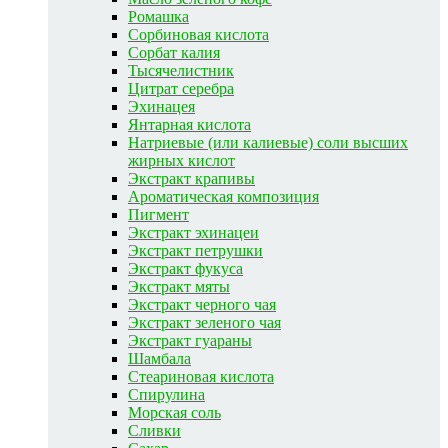
Ромашка
Сорбиновая кислота
Сорбат калия
Тысячелистник
Цитрат серебра
Эхинацея
Янтарная кислота
Натриевые (или калиевые) соли высших
жирных кислот
Экстракт крапивы
Ароматическая композиция
Пигмент
Экстракт эхинацеи
Экстракт петрушки
Экстракт фукуса
Экстракт мяты
Экстракт черного чая
Экстракт зеленого чая
Экстракт гуараны
Шамбала
Стеариновая кислота
Спирулина
Морская соль
Сливки