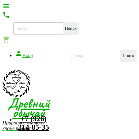


Поиск


Вход
Поиск
Древний
обычай
+7 (926)
Природное - ничего
214-85-35
кроме пользы