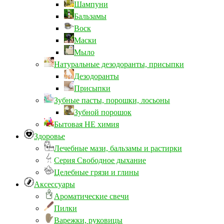
Шампуни
Бальзамы
Воск
Маски
Мыло
Натуральные дезодоранты, присыпки
Дезодоранты
Присыпки
Зубные пасты, порошки, лосьоны
Зубной порошок
Бытовая НЕ химия
Здоровье
Лечебные мази, бальзамы и растирки
Серия Свободное дыхание
Целебные грязи и глины
Аксессуары
Ароматические свечи
Пилки
Варежки, руковицы