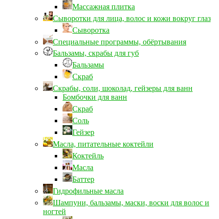
Массажная плитка
Сыворотки для лица, волос и кожи вокруг глаз
Сыворотка
Специальные программы, обёртывания
Бальзамы, скрабы для губ
Бальзамы
Скраб
Скрабы, соли, шоколад, гейзеры для ванн
Бомбочки для ванн
Скраб
Соль
Гейзер
Масла, питательные коктейли
Коктейль
Масла
Баттер
Гидрофильные масла
Шампуни, бальзамы, маски, воски для волос и
ногтей