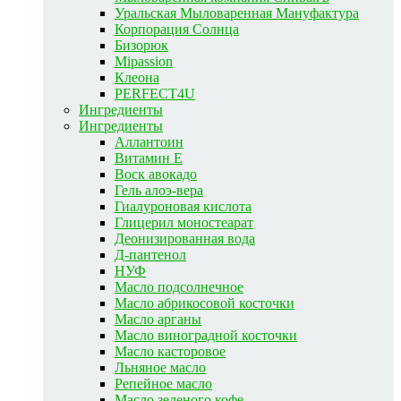
Уральская Мыловаренная Мануфактура
Корпорация Солнца
Бизорюк
Mipassion
Клеона
PERFECT4U
Ингредиенты
Ингредиенты
Аллантоин
Витамин E
Воск авокадо
Гель алоэ-вера
Гиалуроновая кислота
Глицерил моностеарат
Деонизированная вода
Д-пантенол
НУФ
Масло подсолнечное
Масло абрикосовой косточки
Масло арганы
Масло виноградной косточки
Масло касторовое
Льняное масло
Репейное масло
Масло зеленого кофе