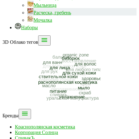
Мыльница
Расческа, гребень
Мочалка
Наборы

3D Облако тегов

Бренды
Краснополянская косметика
Корпорация Солнца
СпивакЪ