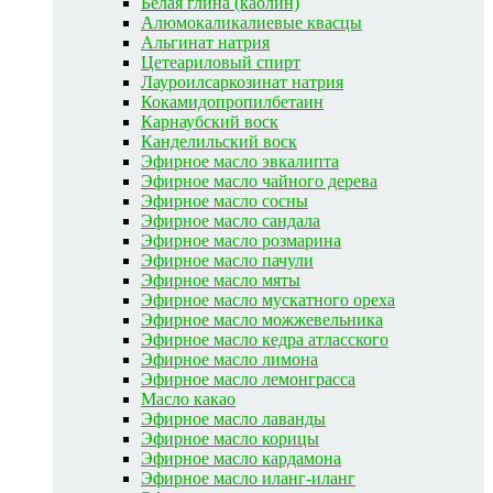
Белая глина (каолин)
Алюмокаликалиевые квасцы
Альгинат натрия
Цетеариловый спирт
Лауроилсаркозинат натрия
Кокамидопропилбетаин
Карнаубский воск
Канделильский воск
Эфирное масло эвкалипта
Эфирное масло чайного дерева
Эфирное масло сосны
Эфирное масло сандала
Эфирное масло розмарина
Эфирное масло пачули
Эфирное масло мяты
Эфирное масло мускатного ореха
Эфирное масло можжевельника
Эфирное масло кедра атласского
Эфирное масло лимона
Эфирное масло лемонграсса
Масло какао
Эфирное масло лаванды
Эфирное масло корицы
Эфирное масло кардамона
Эфирное масло иланг-иланг