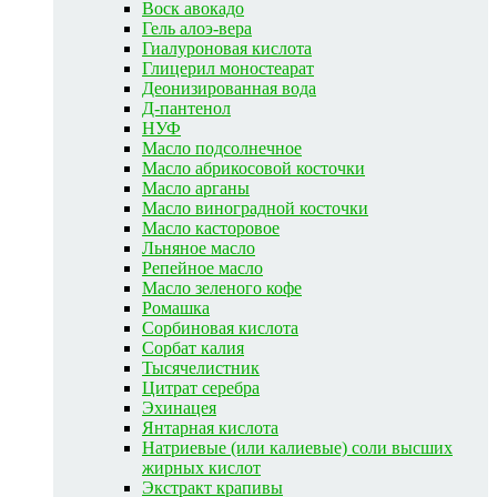
Воск авокадо
Гель алоэ-вера
Гиалуроновая кислота
Глицерил моностеарат
Деонизированная вода
Д-пантенол
НУФ
Масло подсолнечное
Масло абрикосовой косточки
Масло арганы
Масло виноградной косточки
Масло касторовое
Льняное масло
Репейное масло
Масло зеленого кофе
Ромашка
Сорбиновая кислота
Сорбат калия
Тысячелистник
Цитрат серебра
Эхинацея
Янтарная кислота
Натриевые (или калиевые) соли высших
жирных кислот
Экстракт крапивы