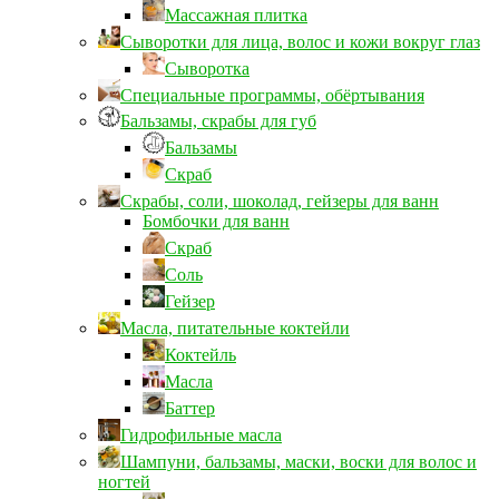
Массажная плитка
Сыворотки для лица, волос и кожи вокруг глаз
Сыворотка
Специальные программы, обёртывания
Бальзамы, скрабы для губ
Бальзамы
Скраб
Скрабы, соли, шоколад, гейзеры для ванн
Бомбочки для ванн
Скраб
Соль
Гейзер
Масла, питательные коктейли
Коктейль
Масла
Баттер
Гидрофильные масла
Шампуни, бальзамы, маски, воски для волос и
ногтей