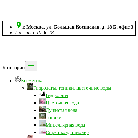

г. Москва, ул. Большая Косинская, д. 18 Б, офис 3
Пн—пт с 10 до 18

Категории
Косметика
Гидролаты, тоники, цветочные воды
Гидролаты
Цветочная вода
Душистая вода
Тоники
Мицеллярная вода
Спрей-кондиционер