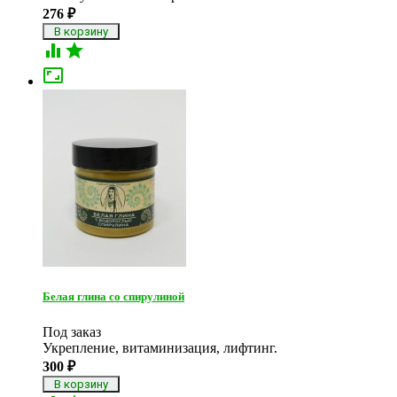
276
₽



Белая глина со спирулиной
Под заказ
​Укрепление, витаминизация, лифтинг.
300
₽