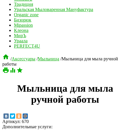
Традиция
Уральская Мыловаренная Мануфактура
Organic zone
Бизорюк
Mipassion
Клеона
МирЪ
Ураала
PERFECT4U

/
Аксессуары
/
Мыльница
/
Мыльница для мыла ручной
работы



Мыльница для мыла
ручной работы
Артикул:
670
Дополнительные услуги: