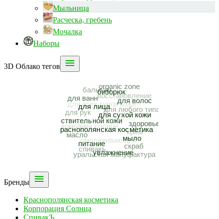
Мыльница
Расческа, гребень
Мочалка
Наборы

3D Облако тегов

Бренды
Краснополянская косметика
Корпорация Солнца
СпивакЪ