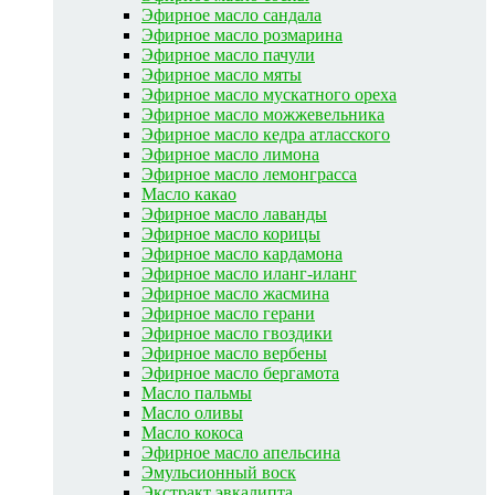
Эфирное масло сандала
Эфирное масло розмарина
Эфирное масло пачули
Эфирное масло мяты
Эфирное масло мускатного ореха
Эфирное масло можжевельника
Эфирное масло кедра атласского
Эфирное масло лимона
Эфирное масло лемонграсса
Масло какао
Эфирное масло лаванды
Эфирное масло корицы
Эфирное масло кардамона
Эфирное масло иланг-иланг
Эфирное масло жасмина
Эфирное масло герани
Эфирное масло гвоздики
Эфирное масло вербены
Эфирное масло бергамота
Масло пальмы
Масло оливы
Масло кокоса
Эфирное масло апельсина
Эмульсионный воск
Экстракт эвкалипта