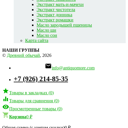
Экстракт мать-и-мачехи
Экстракт чистотела
Экстракт донника
Экстракт ромашки
Масло зародышей пшеницы
Масло ши
Масло сои
Карта сайта
НАШИ ГРУППЫ
©
Древний обычай
, 2026

info@antiquomore.com
+7 (926) 214-85-35

Товары в закладках
(
0
)

Товары для сравнения
(
0
)

Просмотренные товары
(
0
)

Корзина
0
₽
Общая сумма (с учетом скидки)
0
₽