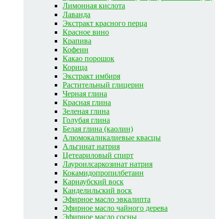
Лимонная кислота
Лаванда
Экстракт красного перца
Красное вино
Крапива
Кофеин
Какао порошок
Корица
Экстракт имбиря
Растительный глицерин
Черная глина
Красная глина
Зеленая глина
Голубая глина
Белая глина (каолин)
Алюмокаликалиевые квасцы
Альгинат натрия
Цетеариловый спирт
Лауроилсаркозинат натрия
Кокамидопропилбетаин
Карнаубский воск
Канделильский воск
Эфирное масло эвкалипта
Эфирное масло чайного дерева
Эфирное масло сосны