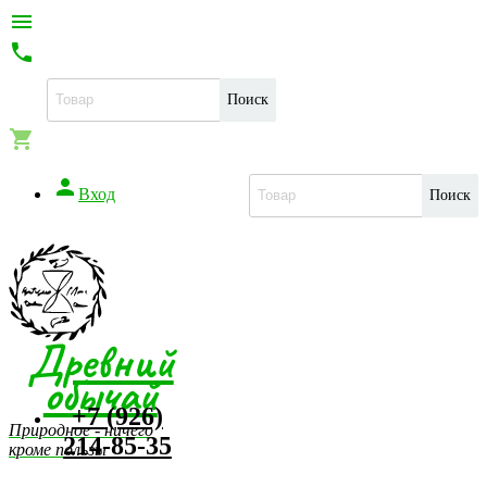


Поиск


Вход
Поиск
Древний
обычай
+7 (926)
Природное - ничего
214-85-35
кроме пользы