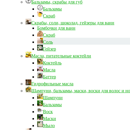
Бальзамы, скрабы для губ
Бальзамы
Скраб
Скрабы, соли, шоколад, гейзеры для ванн
Бомбочки для ванн
Скраб
Соль
Гейзер
Масла, питательные коктейли
Коктейль
Масла
Баттер
Гидрофильные масла
Шампуни, бальзамы, маски, воски для волос и н
Шампуни
Бальзамы
Воск
Маски
Мыло