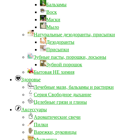
Бальзамы
Воск
Маски
Мыло
Натуральные дезодоранты, присыпки
Дезодоранты
Присыпки
Зубные пасты, порошки, лосьоны
Зубной порошок
Бытовая НЕ химия
Здоровье
Лечебные мази, бальзамы и растирки
Серия Свободное дыхание
Целебные грязи и глины
Аксессуары
Ароматические свечи
Пилки
Варежки, руковицы
Мыльница