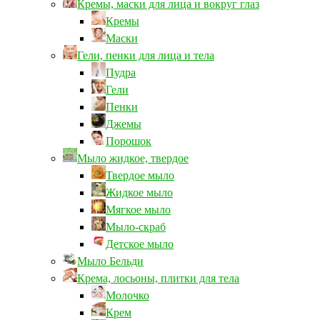
Кремы, маски для лица и вокруг глаз
Кремы
Маски
Гели, пенки для лица и тела
Пудра
Гели
Пенки
Джемы
Порошок
Мыло жидкое, твердое
Твердое мыло
Жидкое мыло
Мягкое мыло
Мыло-скраб
Детское мыло
Мыло Бельди
Крема, лосьоны, плитки для тела
Молочко
Крем