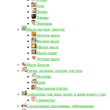
Гели
Пенки
Джемы
Порошок
Мыло жидкое, твердое
Твердое мыло
Жидкое мыло
Мягкое мыло
Мыло-скраб
Детское мыло
Мыло Бельди
Крема, лосьоны, плитки для тела
Молочко
Крем
Массажная плитка
Сыворотки для лица, волос и кожи вокруг глаз
Сыворотка
Специальные программы, обёртывания