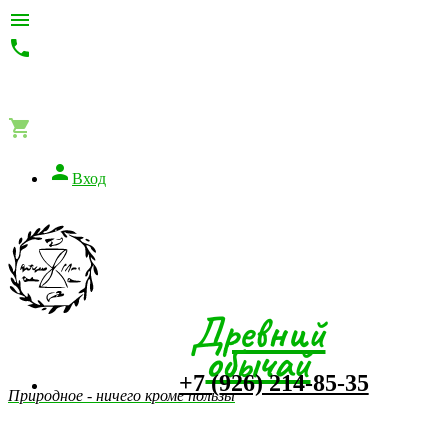




Вход
Древний
обычай
+7 (926) 214-85-35
Природное - ничего кроме пользы