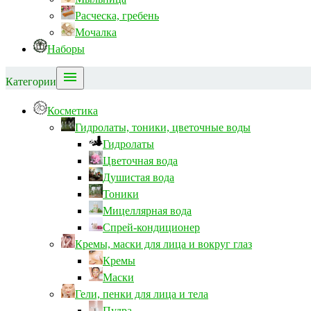
Расческа, гребень
Мочалка
Наборы

Категории
Косметика
Гидролаты, тоники, цветочные воды
Гидролаты
Цветочная вода
Душистая вода
Тоники
Мицеллярная вода
Спрей-кондиционер
Кремы, маски для лица и вокруг глаз
Кремы
Маски
Гели, пенки для лица и тела
Пудра