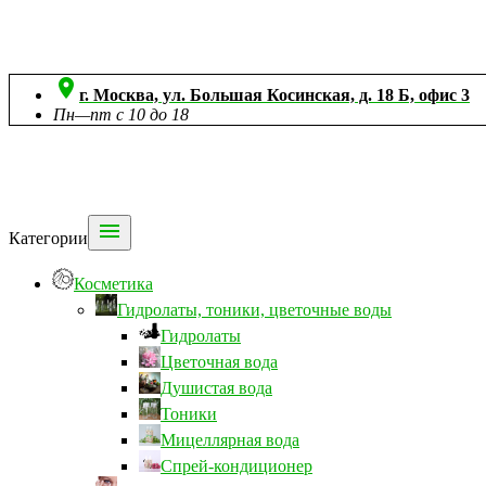

г. Москва, ул. Большая Косинская, д. 18 Б, офис 3
Пн—пт с 10 до 18

Категории
Косметика
Гидролаты, тоники, цветочные воды
Гидролаты
Цветочная вода
Душистая вода
Тоники
Мицеллярная вода
Спрей-кондиционер