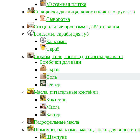
Массажная плитка
Сыворотки для лица, волос и кожи вокруг глаз
Сыворотка
Специальные программы, обёртывания
Бальзамы, скрабы для губ
Бальзамы
Скраб
Скрабы, соли, шоколад, гейзеры для ванн
Бомбочки для ванн
Скраб
Соль
Гейзер
Масла, питательные коктейли
Коктейль
Масла
Баттер
Гидрофильные масла
Шампуни, бальзамы, маски, воски для волос и н
Шампуни