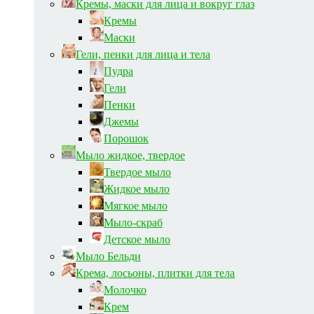
Кремы, маски для лица и вокруг глаз
Кремы
Маски
Гели, пенки для лица и тела
Пудра
Гели
Пенки
Джемы
Порошок
Мыло жидкое, твердое
Твердое мыло
Жидкое мыло
Мягкое мыло
Мыло-скраб
Детское мыло
Мыло Бельди
Крема, лосьоны, плитки для тела
Молочко
Крем