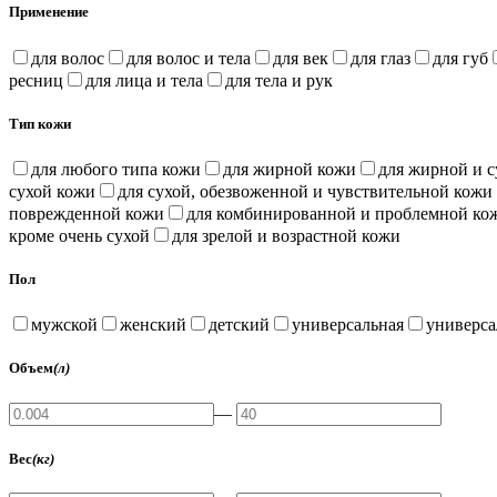
Применение
для волос
для волос и тела
для век
для глаз
для губ
ресниц
для лица и тела
для тела и рук
Тип кожи
для любого типа кожи
для жирной кожи
для жирной и 
сухой кожи
для сухой, обезвоженной и чувствительной кожи
поврежденной кожи
для комбинированной и проблемной ко
кроме очень сухой
для зрелой и возрастной кожи
Пол
мужской
женский
детский
универсальная
универс
Объем
(л)
—
Вес
(кг)