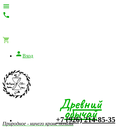




Вход
Древний
обычай
+7 (926) 214-85-35
Природное - ничего кроме пользы