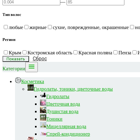
—
Тип волос
любые
жирные
сухие, поврежденные, окрашенные
н
Регион
Крым
Костромская область
Красная поляна
Пенза
Сброс

Категории
Косметика
Гидролаты, тоники, цветочные воды
Гидролаты
Цветочная вода
Душистая вода
Тоники
Мицеллярная вода
Спрей-кондиционер