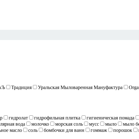
кЪ
Традиция
Уральская Мыловаренная Мануфактура
Orga
ер
гидролат
гидрофильная плитка
гигиеническая помада
лярная вода
молочко
морская соль
мусс
мыло
мыло б
ное масло
соль
бомбочки для ванн
гоммаж
порошок