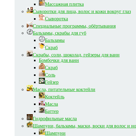
Массажная плитка
Сыворотки для лица, волос и кожи вокруг глаз
Сыворотка
Специальные программы, обёртывания
Бальзамы, скрабы для губ
Бальзамы
Скраб
Скрабы, соли, шоколад, гейзеры для ванн
Бомбочки для ванн
Скраб
Соль
Гейзер
Масла, питательные коктейли
Коктейль
Масла
Баттер
Гидрофильные масла
Шампуни, бальзамы, маски, воски для волос и н
Шампуни