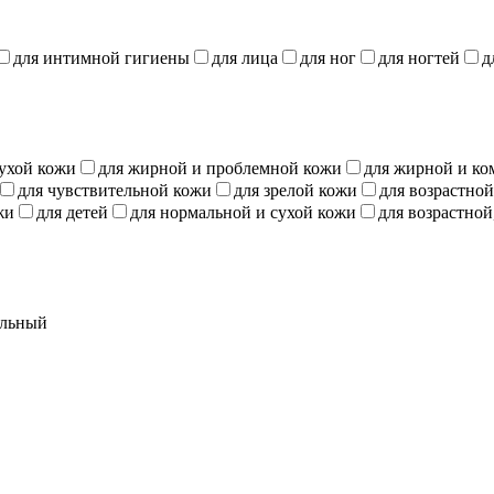
для интимной гигиены
для лица
для ног
для ногтей
д
сухой кожи
для жирной и проблемной кожи
для жирной и к
для чувствительной кожи
для зрелой кожи
для возрастно
жи
для детей
для нормальной и сухой кожи
для возрастно
альный