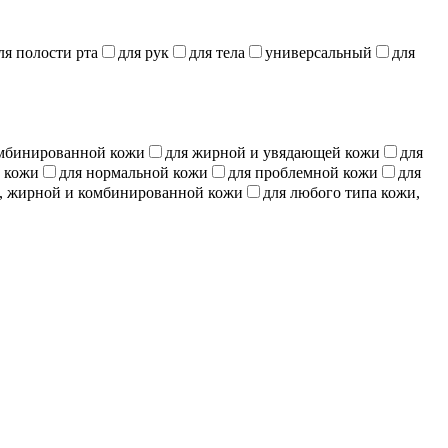
ля полости рта
для рук
для тела
универсальный
для
омбинированной кожи
для жирной и увядающей кожи
для
й кожи
для нормальной кожи
для проблемной кожи
для
й, жирной и комбинированной кожи
для любого типа кожи,