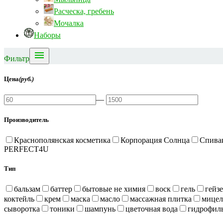
Расческа, гребень
Мочалка
Наборы

Фильтр
Цена
(руб.)
—
Производитель
Краснополянская косметика
Корпорация Солнца
Спива
PERFECT4U
Тип
бальзам
баттер
бытовые не химия
воск
гель
гейз
коктейль
крем
маска
масло
массажная плитка
мицел
сыворотка
тоники
шампунь
цветочная вода
гидрофиль