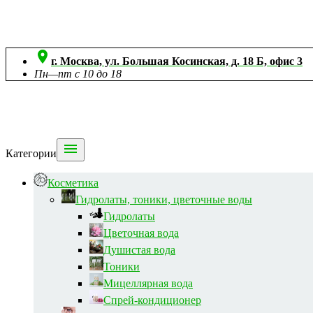

г. Москва, ул. Большая Косинская, д. 18 Б, офис 3
Пн—пт с 10 до 18

Категории
Косметика
Гидролаты, тоники, цветочные воды
Гидролаты
Цветочная вода
Душистая вода
Тоники
Мицеллярная вода
Спрей-кондиционер