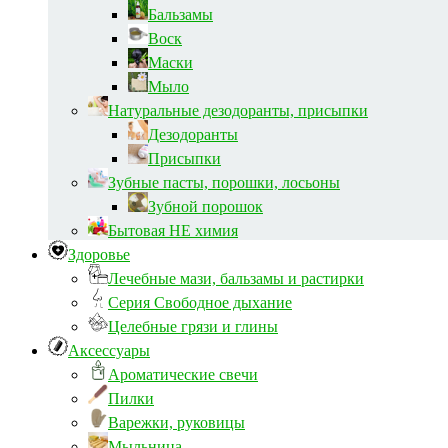
Бальзамы
Воск
Маски
Мыло
Натуральные дезодоранты, присыпки
Дезодоранты
Присыпки
Зубные пасты, порошки, лосьоны
Зубной порошок
Бытовая НЕ химия
Здоровье
Лечебные мази, бальзамы и растирки
Серия Свободное дыхание
Целебные грязи и глины
Аксессуары
Ароматические свечи
Пилки
Варежки, руковицы
Мыльница