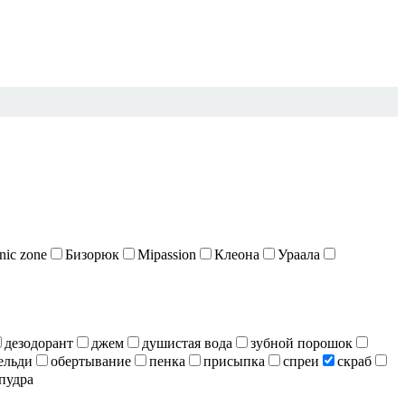
nic zone
Бизорюк
Mipassion
Клеона
Ураала
дезодорант
джем
душистая вода
зубной порошок
ельди
обертывание
пенка
присыпка
спреи
скраб
пудра