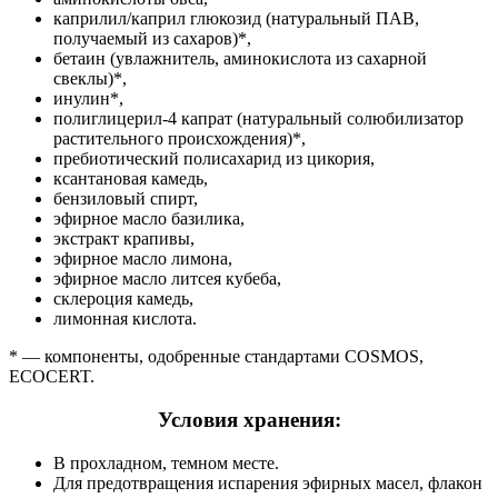
каприлил/каприл глюкозид (натуральный ПАВ,
получаемый из сахаров)*,
бетаин (увлажнитель, аминокислота из сахарной
свеклы)*,
инулин*,
полиглицерил-4 капрат (натуральный солюбилизатор
растительного происхождения)*,
пребиотический полисахарид из цикория,
ксантановая камедь,
бензиловый спирт,
эфирное масло базилика,
экстракт крапивы,
эфирное масло лимона,
эфирное масло литсея кубеба,
склероция камедь,
лимонная кислота.
* — компоненты, одобренные стандартами COSMOS,
ECOCERT.
Условия хранения:
В прохладном, темном месте.
Для предотвращения испарения эфирных масел, флакон