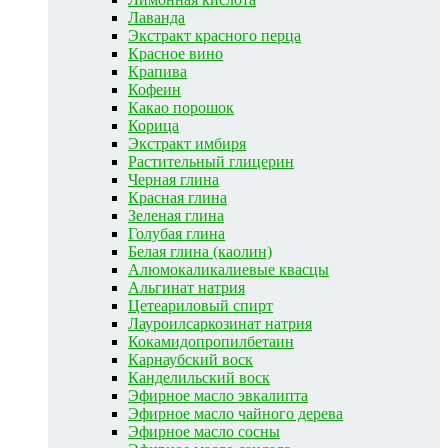
Лаванда
Экстракт красного перца
Красное вино
Крапива
Кофеин
Какао порошок
Корица
Экстракт имбиря
Растительный глицерин
Черная глина
Красная глина
Зеленая глина
Голубая глина
Белая глина (каолин)
Алюмокаликалиевые квасцы
Альгинат натрия
Цетеариловый спирт
Лауроилсаркозинат натрия
Кокамидопропилбетаин
Карнаубский воск
Канделильский воск
Эфирное масло эвкалипта
Эфирное масло чайного дерева
Эфирное масло сосны