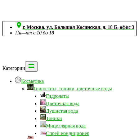

г. Москва, ул. Большая Косинская, д. 18 Б, офис 3
Пн—пт с 10 до 18

Категории
Косметика
Гидролаты, тоники, цветочные воды
Гидролаты
Цветочная вода
Душистая вода
Тоники
Мицеллярная вода
Спрей-кондиционер