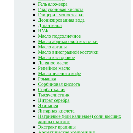
Гель алоэ-вера
Гиалуроновая кислота
Глицерил моностеарат
Деонизированная вода
Д-пантенол
НУФ
Масло подсолнечное
Масло абрикосовой косточки
Масло арганы
Масло виноградной косточки
Масло касторовое
Льняное масло
Репейное масло
Масло зеленого кофе
Ромашка
Сорбиновая кислота
Сорбат калия
Тысячелистник
Цитрат серебра
Эхинацея
Янтарная кислота
Натриевые (или калиевые) соли высших
жирных кислот
Экстракт крапивы
Ароматическая композиция