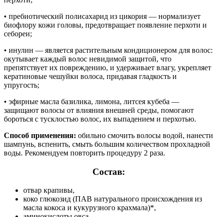
•
пребиотический полисахарид из цикория — нормализует
биофлору кожи головы, предотвращает появление перхоти и
себореи;
•
инулин — является растительным кондиционером для волос:
окутывает каждый волос невидимой защитой, что
препятствует их повреждению, и удерживает влагу, укрепляет
кератиновые чешуйки волоса, придавая гладкость и
упругость;
•
эфирные масла базилика, лимона, литсея кубеба —
защищают волосы от влияния внешней среды, помогают
бороться с тусклостью волос, их выпадением и перхотью.
Способ применения:
обильно смочить волосы водой, нанести
шампунь, вспенить, смыть большим количеством прохладной
воды. Рекомендуем повторить процедуру 2 раза.
Состав:
отвар крапивы,
коко глюкозид (ПАВ натурального происхождения из
масла кокоса и кукурузного крахмала)*,
аминокислоты овса,