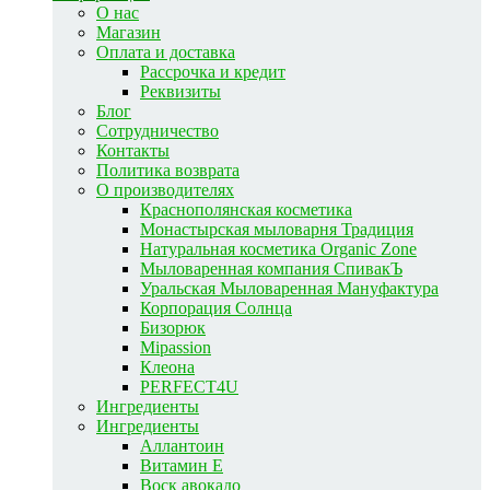
О нас
Магазин
Оплата и доставка
Рассрочка и кредит
Реквизиты
Блог
Сотрудничество
Контакты
Политика возврата
О производителях
Краснополянская косметика
Монастырская мыловарня Традиция
Натуральная косметика Organic Zone
Мыловаренная компания СпивакЪ
Уральская Мыловаренная Мануфактура
Корпорация Солнца
Бизорюк
Mipassion
Клеона
PERFECT4U
Ингредиенты
Ингредиенты
Аллантоин
Витамин E
Воск авокадо