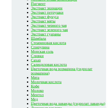
Пигмент
Экстракт эхинацеи
Экстракт петрушки
Экстракт фукуса
Экстракт мяты
Экстракт черного чая
Экстракт зеленого чая
Экстракт гуараны
Шамбала
Стеариновая кислота
Спирулина
Морская соль
Сливки
Сахар
Салициловая кислота
Цветочная вода розмарина (гидролат
розмарина)
Мята
Молочная кислота
Кофе
Молоко
Ментол
Мед
Цветочная вода лаванды (гидролат лаванды)
Лимонная кислота