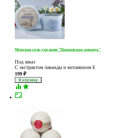
Морская соль для ванн "Прованская лаванда"
Под заказ
С экстрактом лаванды и витамином Е
199
₽


