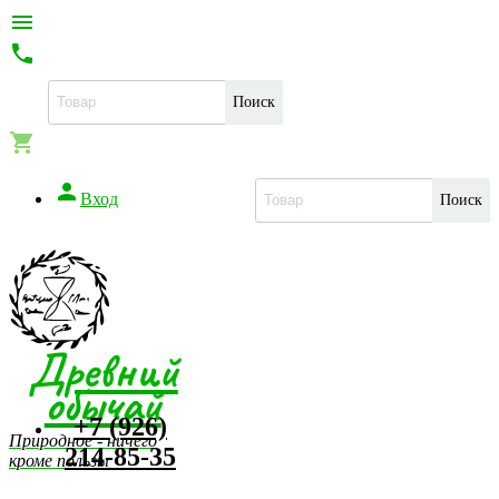


Поиск


Вход
Поиск
Древний
обычай
+7 (926)
Природное - ничего
214-85-35
кроме пользы