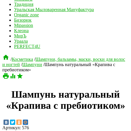
Традиция
Уральская Мыловаренная Мануфактура
Organic zone
Бизорюк
Mipassion
Клеона
МирЪ
Ураала
PERFECT4U

/
Косметика
/
Шампуни, бальзамы, маски, воски для волос
и ногтей
/
Шампуни
/
Шампунь натуральный «Крапива с
пребиотиком»



Шампунь натуральный
«Крапива с пребиотиком»
Артикул:
576