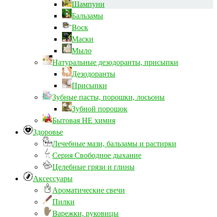
Шампуни
Бальзамы
Воск
Маски
Мыло
Натуральные дезодоранты, присыпки
Дезодоранты
Присыпки
Зубные пасты, порошки, лосьоны
Зубной порошок
Бытовая НЕ химия
Здоровье
Лечебные мази, бальзамы и растирки
Серия Свободное дыхание
Целебные грязи и глины
Аксессуары
Ароматические свечи
Пилки
Варежки, руковицы