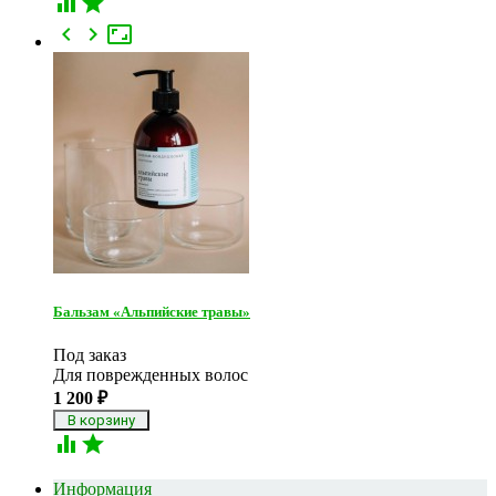





Бальзам «Альпийские травы»
Под заказ
Для поврежденных волос
1 200
₽


Информация