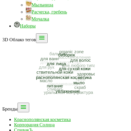
Мыльница
Расческа, гребень
Мочалка
Наборы

3D Облако тегов

Бренды
Краснополянская косметика
Корпорация Солнца
СпивакЪ