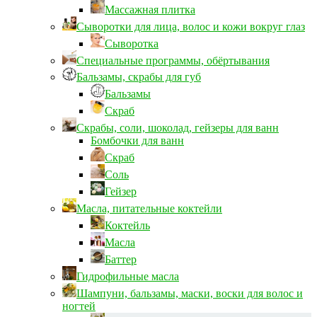
Массажная плитка
Сыворотки для лица, волос и кожи вокруг глаз
Сыворотка
Специальные программы, обёртывания
Бальзамы, скрабы для губ
Бальзамы
Скраб
Скрабы, соли, шоколад, гейзеры для ванн
Бомбочки для ванн
Скраб
Соль
Гейзер
Масла, питательные коктейли
Коктейль
Масла
Баттер
Гидрофильные масла
Шампуни, бальзамы, маски, воски для волос и
ногтей