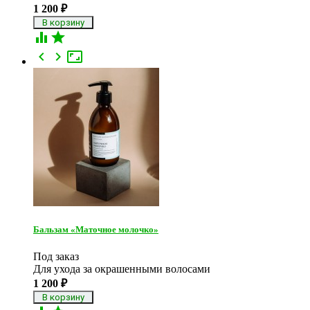
1 200
₽





Бальзам «Маточное молочко»
Под заказ
Для ухода за окрашенными волосами
1 200
₽