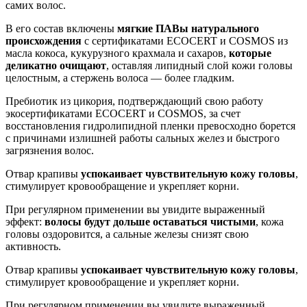
самих волос.
В его состав включены
мягкие ПАВы натурального
происхождения
с сертификатами ECOCERT и COSMOS из
масла кокоса, кукурузного крахмала и сахаров,
которые
деликатно очищают
, оставляя липидный слой кожи головы
целостным, а стержень волоса — более гладким.
Пребиотик из цикория, подтверждающий свою работу
экосертификатами ECOCERT и COSMOS, за счет
восстановления гидролипидной пленки превосходно борется
с причинами излишней работы сальных желез и быстрого
загрязнения волос.
Отвар крапивы
успокаивает чувствительную кожу головы
,
стимулирует кровообращение и укрепляет корни.
При регулярном применении вы увидите выраженный
эффект:
волосы будут дольше оставаться чистыми
, кожа
головы оздоровится, а сальные железы снизят свою
активность.
Отвар крапивы
успокаивает чувствительную кожу головы
,
стимулирует кровообращение и укрепляет корни.
При регулярном применении вы увидите выраженный