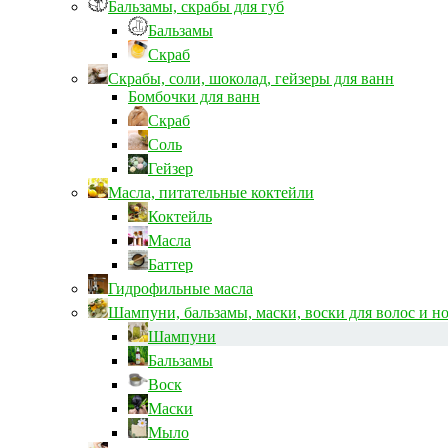
Бальзамы, скрабы для губ
Бальзамы
Скраб
Скрабы, соли, шоколад, гейзеры для ванн
Бомбочки для ванн
Скраб
Соль
Гейзер
Масла, питательные коктейли
Коктейль
Масла
Баттер
Гидрофильные масла
Шампуни, бальзамы, маски, воски для волос и н
Шампуни
Бальзамы
Воск
Маски
Мыло