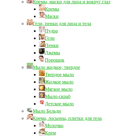
Кремы, маски для лица и вокруг глаз
Кремы
Маски
Гели, пенки для лица и тела
Пудра
Гели
Пенки
Джемы
Порошок
Мыло жидкое, твердое
Твердое мыло
Жидкое мыло
Мягкое мыло
Мыло-скраб
Детское мыло
Мыло Бельди
Крема, лосьоны, плитки для тела
Молочко
Крем