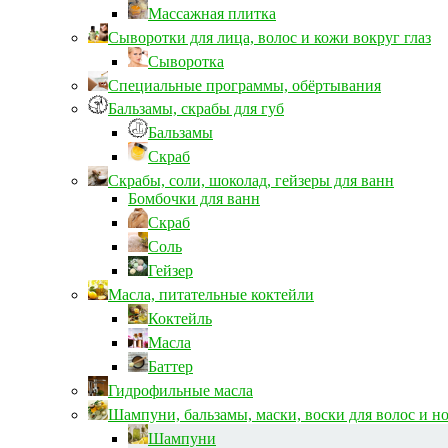
Массажная плитка
Сыворотки для лица, волос и кожи вокруг глаз
Сыворотка
Специальные программы, обёртывания
Бальзамы, скрабы для губ
Бальзамы
Скраб
Скрабы, соли, шоколад, гейзеры для ванн
Бомбочки для ванн
Скраб
Соль
Гейзер
Масла, питательные коктейли
Коктейль
Масла
Баттер
Гидрофильные масла
Шампуни, бальзамы, маски, воски для волос и н
Шампуни