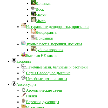
Бальзамы
Воск
Маски
Мыло
Натуральные дезодоранты, присыпки
Дезодоранты
Присыпки
Зубные пасты, порошки, лосьоны
Зубной порошок
Бытовая НЕ химия
Здоровье
Лечебные мази, бальзамы и растирки
Серия Свободное дыхание
Целебные грязи и глины
Аксессуары
Ароматические свечи
Пилки
Варежки, руковицы
Мыльница