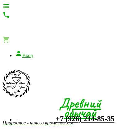




Вход
Древний
обычай
+7 (926) 214-85-35
Природное - ничего кроме пользы