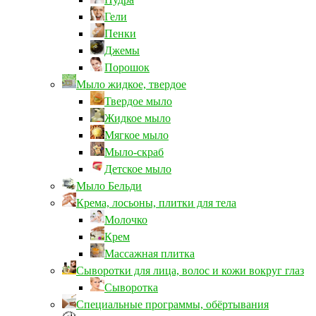
Гели
Пенки
Джемы
Порошок
Мыло жидкое, твердое
Твердое мыло
Жидкое мыло
Мягкое мыло
Мыло-скраб
Детское мыло
Мыло Бельди
Крема, лосьоны, плитки для тела
Молочко
Крем
Массажная плитка
Сыворотки для лица, волос и кожи вокруг глаз
Сыворотка
Специальные программы, обёртывания