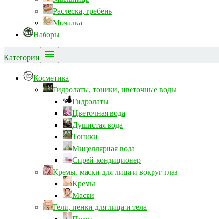
Расческа, гребень
Мочалка
Наборы

Категории
Косметика
Гидролаты, тоники, цветочные воды
Гидролаты
Цветочная вода
Душистая вода
Тоники
Мицеллярная вода
Спрей-кондиционер
Кремы, маски для лица и вокруг глаз
Кремы
Маски
Гели, пенки для лица и тела
Пудра