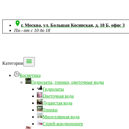

г. Москва, ул. Большая Косинская, д. 18 Б, офис 3
Пн—пт с 10 до 18

Категории
Косметика
Гидролаты, тоники, цветочные воды
Гидролаты
Цветочная вода
Душистая вода
Тоники
Мицеллярная вода
Спрей-кондиционер