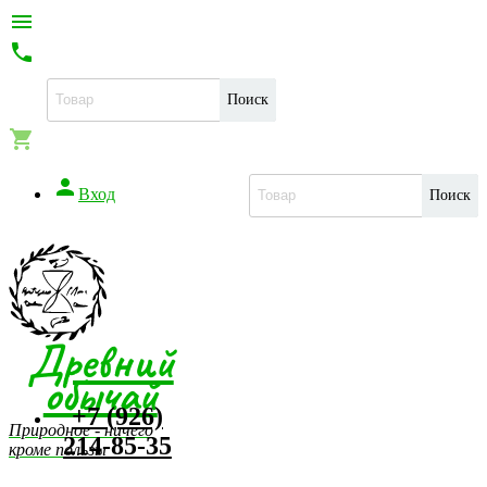


Поиск


Вход
Поиск
Древний
обычай
+7 (926)
Природное - ничего
214-85-35
кроме пользы