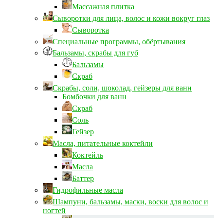
Массажная плитка
Сыворотки для лица, волос и кожи вокруг глаз
Сыворотка
Специальные программы, обёртывания
Бальзамы, скрабы для губ
Бальзамы
Скраб
Скрабы, соли, шоколад, гейзеры для ванн
Бомбочки для ванн
Скраб
Соль
Гейзер
Масла, питательные коктейли
Коктейль
Масла
Баттер
Гидрофильные масла
Шампуни, бальзамы, маски, воски для волос и
ногтей