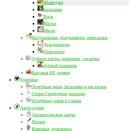
Шампуни
Бальзамы
Воск
Маски
Мыло
Натуральные дезодоранты, присыпки
Дезодоранты
Присыпки
Зубные пасты, порошки, лосьоны
Зубной порошок
Бытовая НЕ химия
Здоровье
Лечебные мази, бальзамы и растирки
Серия Свободное дыхание
Целебные грязи и глины
Аксессуары
Ароматические свечи
Пилки
Варежки, руковицы