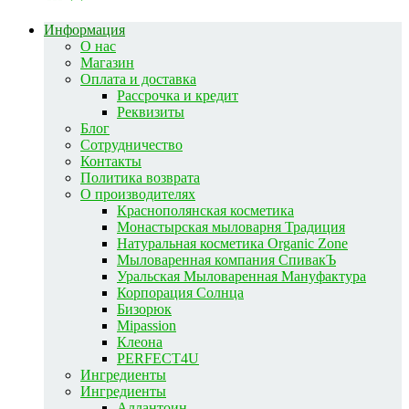
Информация
О нас
Магазин
Оплата и доставка
Рассрочка и кредит
Реквизиты
Блог
Сотрудничество
Контакты
Политика возврата
О производителях
Краснополянская косметика
Монастырская мыловарня Традиция
Натуральная косметика Organic Zone
Мыловаренная компания СпивакЪ
Уральская Мыловаренная Мануфактура
Корпорация Солнца
Бизорюк
Mipassion
Клеона
PERFECT4U
Ингредиенты
Ингредиенты
Аллантоин