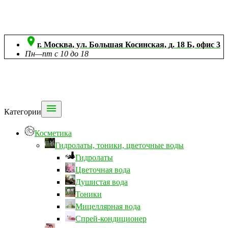

г. Москва, ул. Большая Косинская, д. 18 Б, офис 3
Пн—пт с 10 до 18

Категории
Косметика
Гидролаты, тоники, цветочные воды
Гидролаты
Цветочная вода
Душистая вода
Тоники
Мицеллярная вода
Спрей-кондиционер