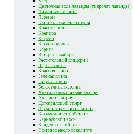
Мед
Цветочная вода лаванды (гидролат лаванды)
Лимонная кислота
Лаванда
Экстракт красного перца
Красное вино
Крапива
Кофеин
Какао порошок
Корица
Экстракт имбиря
Растительный глицерин
Черная глина
Красная глина
Зеленая глина
Голубая глина
Белая глина (каолин)
Алюмокаликалиевые квасцы
Альгинат натрия
Цетеариловый спирт
Лауроилсаркозинат натрия
Кокамидопропилбетаин
Карнаубский воск
Канделильский воск
Эфирное масло эвкалипта