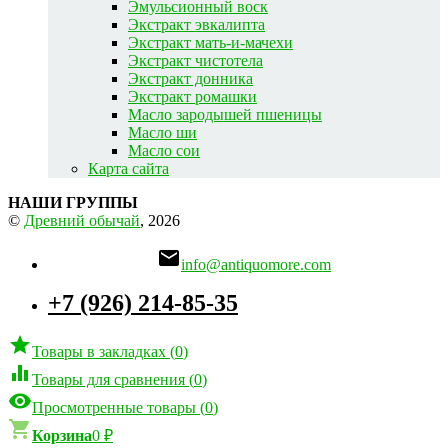
Эмульсионный воск
Экстракт эвкалипта
Экстракт мать-и-мачехи
Экстракт чистотела
Экстракт донника
Экстракт ромашки
Масло зародышей пшеницы
Масло ши
Масло сои
Карта сайта
НАШИ ГРУППЫ
©
Древний обычай
, 2026

info@antiquomore.com
+7 (926) 214-85-35

Товары в закладках
(
0
)

Товары для сравнения
(
0
)

Просмотренные товары
(
0
)

Корзина
0
₽