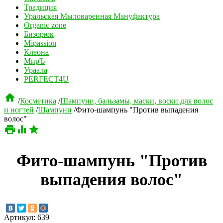
Традиция
Уральская Мыловаренная Мануфактура
Organic zone
Бизорюк
Mipassion
Клеона
МирЪ
Ураала
PERFECT4U

/
Косметика
/
Шампуни, бальзамы, маски, воски для волос
и ногтей
/
Шампуни
/
Фито-шампунь "Против выпадения
волос"



Фито-шампунь "Против
выпадения волос"
Артикул:
639