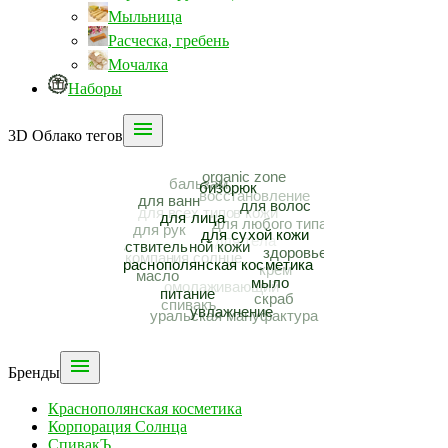
Мыльница
Расческа, гребень
Мочалка
Наборы

3D Облако тегов

Бренды
Краснополянская косметика
Корпорация Солнца
СпивакЪ