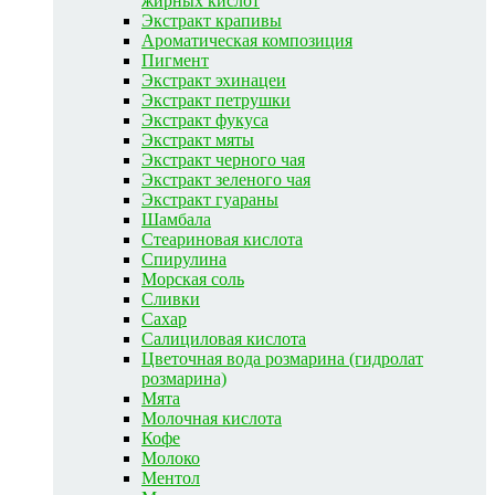
жирных кислот
Экстракт крапивы
Ароматическая композиция
Пигмент
Экстракт эхинацеи
Экстракт петрушки
Экстракт фукуса
Экстракт мяты
Экстракт черного чая
Экстракт зеленого чая
Экстракт гуараны
Шамбала
Стеариновая кислота
Спирулина
Морская соль
Сливки
Сахар
Салициловая кислота
Цветочная вода розмарина (гидролат
розмарина)
Мята
Молочная кислота
Кофе
Молоко
Ментол