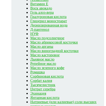
Витамин E
Воск авокадо
Гель алоэ-вера
Гиалуроновая кислота
Глицерил моностеарат
Деонизированная вода
Д-пантенол
НУФ
Масло подсолнечное
Масло абрикосовой косточки
Масло арганы
Масло виноградной косточки
Масло касторовое
Льняное масло
Репейное масло
Масло зеленого кофе
Ромашка
Сорбиновая кислота
Сорбат калия
Тысячелистник
Цитрат серебра
Эхинацея
Янтарная кислота
Натриевые (или калиевые) соли высших