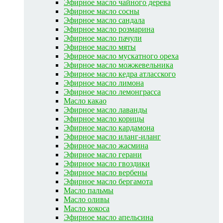
Эфирное масло чайного дерева
Эфирное масло сосны
Эфирное масло сандала
Эфирное масло розмарина
Эфирное масло пачули
Эфирное масло мяты
Эфирное масло мускатного ореха
Эфирное масло можжевельника
Эфирное масло кедра атласского
Эфирное масло лимона
Эфирное масло лемонграсса
Масло какао
Эфирное масло лаванды
Эфирное масло корицы
Эфирное масло кардамона
Эфирное масло иланг-иланг
Эфирное масло жасмина
Эфирное масло герани
Эфирное масло гвоздики
Эфирное масло вербены
Эфирное масло бергамота
Масло пальмы
Масло оливы
Масло кокоса
Эфирное масло апельсина