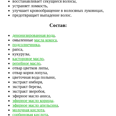
восстанавливает секущиеся волосы,
устраняет ломкость,
улучшает кровообращение в волосяных луковицах,
предотвращает выпадение волос.
Состав:
деионизированная вода
,
омыленные
масла кокоса
,
подсолнечника
,
рапса,
кукурузы,
касторовое масло
,
репейное масло
,
отвар цветков липы,
отвар корня лопуха,
цветочная вода полыни,
экстракт имбиря,
экстракт березы,
экстракт зверобоя,
эфирное масло аниса,
эфирное масло корицы,
эфирное масло апельсина
,
молочная кислота
,
сорбиновая кислота
,