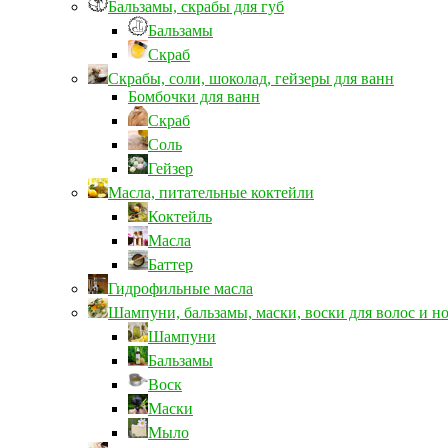
Бальзамы, скрабы для губ
Бальзамы
Скраб
Скрабы, соли, шоколад, гейзеры для ванн
Бомбочки для ванн
Скраб
Соль
Гейзер
Масла, питательные коктейли
Коктейль
Масла
Баттер
Гидрофильные масла
Шампуни, бальзамы, маски, воски для волос и н
Шампуни
Бальзамы
Воск
Маски
Мыло