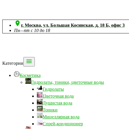

г. Москва, ул. Большая Косинская, д. 18 Б, офис 3
Пн—пт с 10 до 18

Категории
Косметика
Гидролаты, тоники, цветочные воды
Гидролаты
Цветочная вода
Душистая вода
Тоники
Мицеллярная вода
Спрей-кондиционер