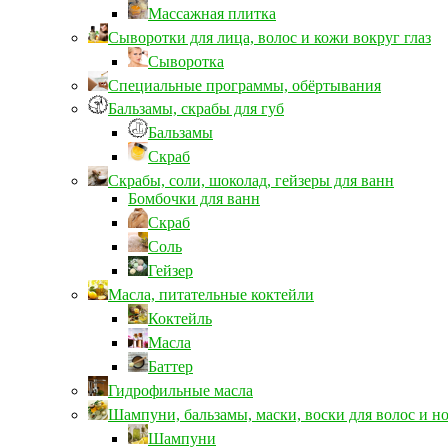
Массажная плитка
Сыворотки для лица, волос и кожи вокруг глаз
Сыворотка
Специальные программы, обёртывания
Бальзамы, скрабы для губ
Бальзамы
Скраб
Скрабы, соли, шоколад, гейзеры для ванн
Бомбочки для ванн
Скраб
Соль
Гейзер
Масла, питательные коктейли
Коктейль
Масла
Баттер
Гидрофильные масла
Шампуни, бальзамы, маски, воски для волос и н
Шампуни