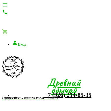




Вход
Древний
обычай
+7 (926) 214-85-35
Природное - ничего кроме пользы