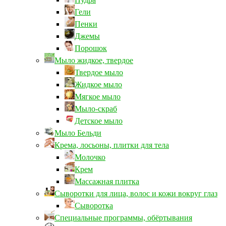
Гели
Пенки
Джемы
Порошок
Мыло жидкое, твердое
Твердое мыло
Жидкое мыло
Мягкое мыло
Мыло-скраб
Детское мыло
Мыло Бельди
Крема, лосьоны, плитки для тела
Молочко
Крем
Массажная плитка
Сыворотки для лица, волос и кожи вокруг глаз
Сыворотка
Специальные программы, обёртывания