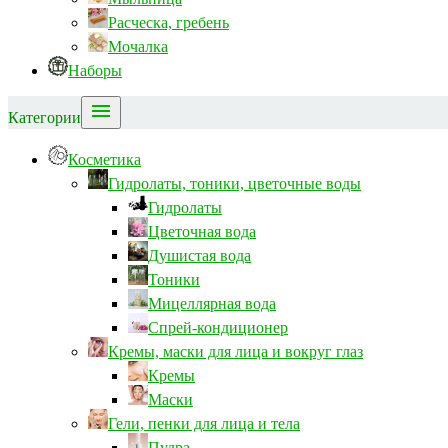
Расческа, гребень
Мочалка
Наборы

Категории
Косметика
Гидролаты, тоники, цветочные воды
Гидролаты
Цветочная вода
Душистая вода
Тоники
Мицеллярная вода
Спрей-кондиционер
Кремы, маски для лица и вокруг глаз
Кремы
Маски
Гели, пенки для лица и тела
Пудра