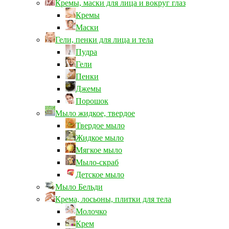
Кремы, маски для лица и вокруг глаз
Кремы
Маски
Гели, пенки для лица и тела
Пудра
Гели
Пенки
Джемы
Порошок
Мыло жидкое, твердое
Твердое мыло
Жидкое мыло
Мягкое мыло
Мыло-скраб
Детское мыло
Мыло Бельди
Крема, лосьоны, плитки для тела
Молочко
Крем