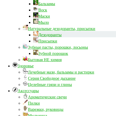
Бальзамы
Воск
Маски
Мыло
Натуральные дезодоранты, присыпки
Дезодоранты
Присыпки
Зубные пасты, порошки, лосьоны
Зубной порошок
Бытовая НЕ химия
Здоровье
Лечебные мази, бальзамы и растирки
Серия Свободное дыхание
Целебные грязи и глины
Аксессуары
Ароматические свечи
Пилки
Варежки, руковицы
Мыльница