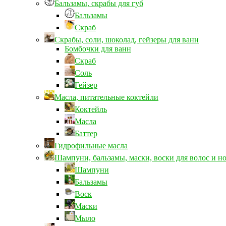
Бальзамы, скрабы для губ
Бальзамы
Скраб
Скрабы, соли, шоколад, гейзеры для ванн
Бомбочки для ванн
Скраб
Соль
Гейзер
Масла, питательные коктейли
Коктейль
Масла
Баттер
Гидрофильные масла
Шампуни, бальзамы, маски, воски для волос и н
Шампуни
Бальзамы
Воск
Маски
Мыло