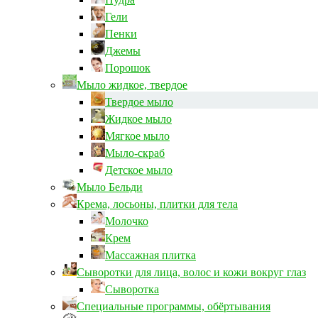
Гели
Пенки
Джемы
Порошок
Мыло жидкое, твердое
Твердое мыло
Жидкое мыло
Мягкое мыло
Мыло-скраб
Детское мыло
Мыло Бельди
Крема, лосьоны, плитки для тела
Молочко
Крем
Массажная плитка
Сыворотки для лица, волос и кожи вокруг глаз
Сыворотка
Специальные программы, обёртывания