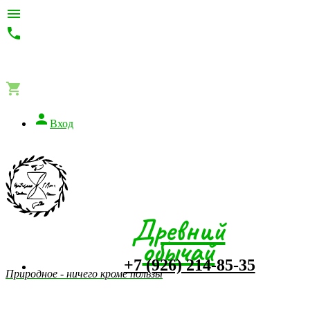




Вход
Древний
обычай
+7 (926) 214-85-35
Природное - ничего кроме пользы