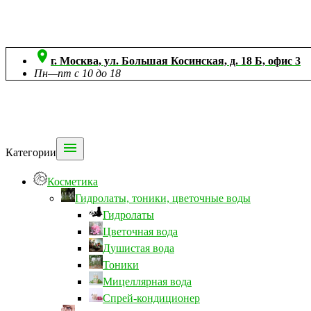

г. Москва, ул. Большая Косинская, д. 18 Б, офис 3
Пн—пт с 10 до 18

Категории
Косметика
Гидролаты, тоники, цветочные воды
Гидролаты
Цветочная вода
Душистая вода
Тоники
Мицеллярная вода
Спрей-кондиционер