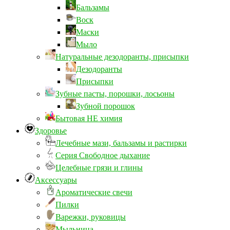
Бальзамы
Воск
Маски
Мыло
Натуральные дезодоранты, присыпки
Дезодоранты
Присыпки
Зубные пасты, порошки, лосьоны
Зубной порошок
Бытовая НЕ химия
Здоровье
Лечебные мази, бальзамы и растирки
Серия Свободное дыхание
Целебные грязи и глины
Аксессуары
Ароматические свечи
Пилки
Варежки, руковицы
Мыльница