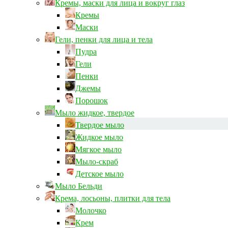
Кремы, маски для лица и вокруг глаз
Кремы
Маски
Гели, пенки для лица и тела
Пудра
Гели
Пенки
Джемы
Порошок
Мыло жидкое, твердое
Твердое мыло
Жидкое мыло
Мягкое мыло
Мыло-скраб
Детское мыло
Мыло Бельди
Крема, лосьоны, плитки для тела
Молочко
Крем