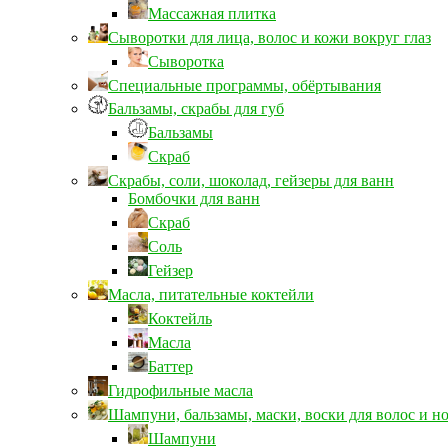
Массажная плитка
Сыворотки для лица, волос и кожи вокруг глаз
Сыворотка
Специальные программы, обёртывания
Бальзамы, скрабы для губ
Бальзамы
Скраб
Скрабы, соли, шоколад, гейзеры для ванн
Бомбочки для ванн
Скраб
Соль
Гейзер
Масла, питательные коктейли
Коктейль
Масла
Баттер
Гидрофильные масла
Шампуни, бальзамы, маски, воски для волос и н
Шампуни