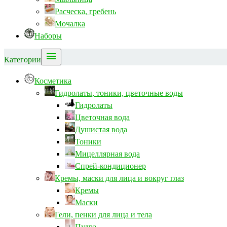
Расческа, гребень
Мочалка
Наборы

Категории
Косметика
Гидролаты, тоники, цветочные воды
Гидролаты
Цветочная вода
Душистая вода
Тоники
Мицеллярная вода
Спрей-кондиционер
Кремы, маски для лица и вокруг глаз
Кремы
Маски
Гели, пенки для лица и тела
Пудра