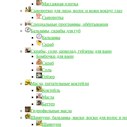
Массажная плитка
Сыворотки для лица, волос и кожи вокруг глаз
Сыворотка
Специальные программы, обёртывания
Бальзамы, скрабы для губ
Бальзамы
Скраб
Скрабы, соли, шоколад, гейзеры для ванн
Бомбочки для ванн
Скраб
Соль
Гейзер
Масла, питательные коктейли
Коктейль
Масла
Баттер
Гидрофильные масла
Шампуни, бальзамы, маски, воски для волос и н
Шампуни