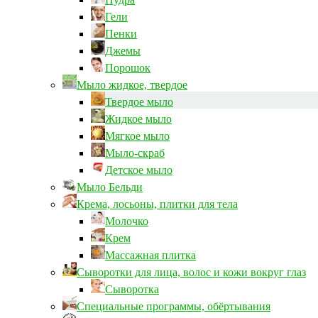
Гели
Пенки
Джемы
Порошок
Мыло жидкое, твердое
Твердое мыло
Жидкое мыло
Мягкое мыло
Мыло-скраб
Детское мыло
Мыло Бельди
Крема, лосьоны, плитки для тела
Молочко
Крем
Массажная плитка
Сыворотки для лица, волос и кожи вокруг глаз
Сыворотка
Специальные программы, обёртывания