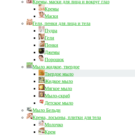
Кремы, маски для лица и вокруг глаз
Кремы
Маски
Гели, пенки для лица и тела
Пудра
Гели
Пенки
Джемы
Порошок
Мыло жидкое, твердое
Твердое мыло
Жидкое мыло
Мягкое мыло
Мыло-скраб
Детское мыло
Мыло Бельди
Крема, лосьоны, плитки для тела
Молочко
Крем