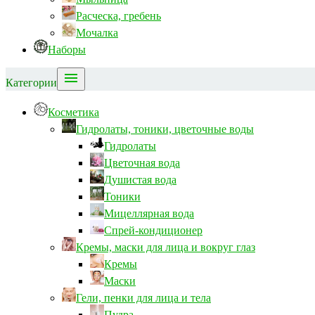
Расческа, гребень
Мочалка
Наборы

Категории
Косметика
Гидролаты, тоники, цветочные воды
Гидролаты
Цветочная вода
Душистая вода
Тоники
Мицеллярная вода
Спрей-кондиционер
Кремы, маски для лица и вокруг глаз
Кремы
Маски
Гели, пенки для лица и тела
Пудра