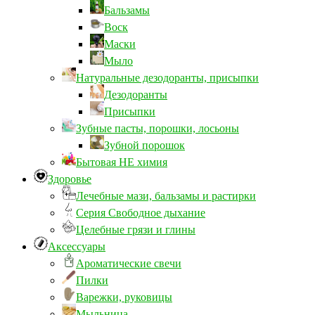
Бальзамы
Воск
Маски
Мыло
Натуральные дезодоранты, присыпки
Дезодоранты
Присыпки
Зубные пасты, порошки, лосьоны
Зубной порошок
Бытовая НЕ химия
Здоровье
Лечебные мази, бальзамы и растирки
Серия Свободное дыхание
Целебные грязи и глины
Аксессуары
Ароматические свечи
Пилки
Варежки, руковицы
Мыльница