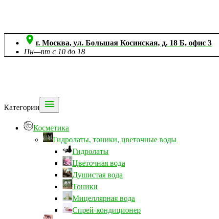

г. Москва, ул. Большая Косинская, д. 18 Б, офис 3
Пн—пт с 10 до 18

Категории
Косметика
Гидролаты, тоники, цветочные воды
Гидролаты
Цветочная вода
Душистая вода
Тоники
Мицеллярная вода
Спрей-кондиционер