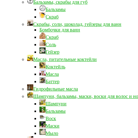
Бальзамы, скрабы для губ
Бальзамы
Скраб
Скрабы, соли, шоколад, гейзеры для ванн
Бомбочки для ванн
Скраб
Соль
Гейзер
Масла, питательные коктейли
Коктейль
Масла
Баттер
Гидрофильные масла
Шампуни, бальзамы, маски, воски для волос и н
Шампуни
Бальзамы
Воск
Маски
Мыло