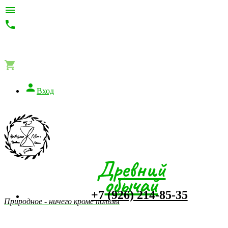




Вход
Древний
обычай
+7 (926) 214-85-35
Природное - ничего кроме пользы