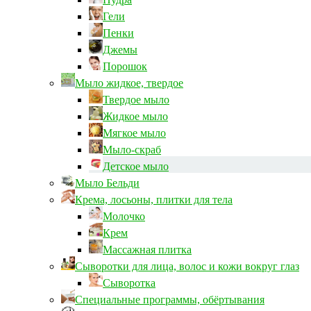
Гели
Пенки
Джемы
Порошок
Мыло жидкое, твердое
Твердое мыло
Жидкое мыло
Мягкое мыло
Мыло-скраб
Детское мыло
Мыло Бельди
Крема, лосьоны, плитки для тела
Молочко
Крем
Массажная плитка
Сыворотки для лица, волос и кожи вокруг глаз
Сыворотка
Специальные программы, обёртывания