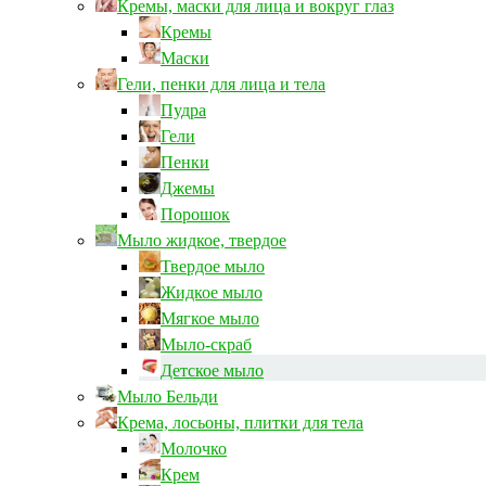
Кремы, маски для лица и вокруг глаз
Кремы
Маски
Гели, пенки для лица и тела
Пудра
Гели
Пенки
Джемы
Порошок
Мыло жидкое, твердое
Твердое мыло
Жидкое мыло
Мягкое мыло
Мыло-скраб
Детское мыло
Мыло Бельди
Крема, лосьоны, плитки для тела
Молочко
Крем