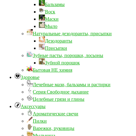
Бальзамы
Воск
Маски
Мыло
Натуральные дезодоранты, присыпки
Дезодоранты
Присыпки
Зубные пасты, порошки, лосьоны
Зубной порошок
Бытовая НЕ химия
Здоровье
Лечебные мази, бальзамы и растирки
Серия Свободное дыхание
Целебные грязи и глины
Аксессуары
Ароматические свечи
Пилки
Варежки, руковицы
Мыльница