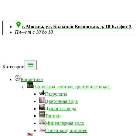

г. Москва, ул. Большая Косинская, д. 18 Б, офис 3
Пн—пт с 10 до 18

Категории
Косметика
Гидролаты, тоники, цветочные воды
Гидролаты
Цветочная вода
Душистая вода
Тоники
Мицеллярная вода
Спрей-кондиционер