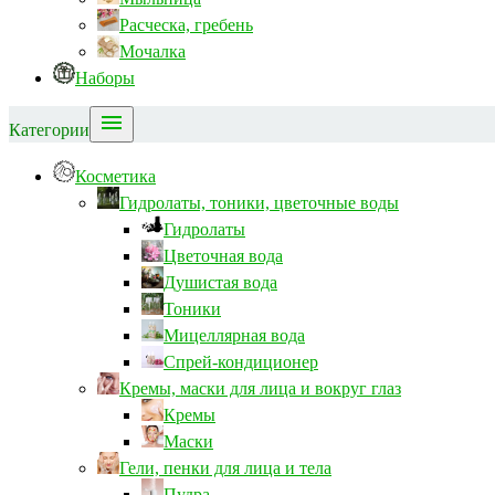
Расческа, гребень
Мочалка
Наборы

Категории
Косметика
Гидролаты, тоники, цветочные воды
Гидролаты
Цветочная вода
Душистая вода
Тоники
Мицеллярная вода
Спрей-кондиционер
Кремы, маски для лица и вокруг глаз
Кремы
Маски
Гели, пенки для лица и тела
Пудра