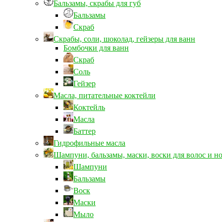
Бальзамы, скрабы для губ
Бальзамы
Скраб
Скрабы, соли, шоколад, гейзеры для ванн
Бомбочки для ванн
Скраб
Соль
Гейзер
Масла, питательные коктейли
Коктейль
Масла
Баттер
Гидрофильные масла
Шампуни, бальзамы, маски, воски для волос и н
Шампуни
Бальзамы
Воск
Маски
Мыло