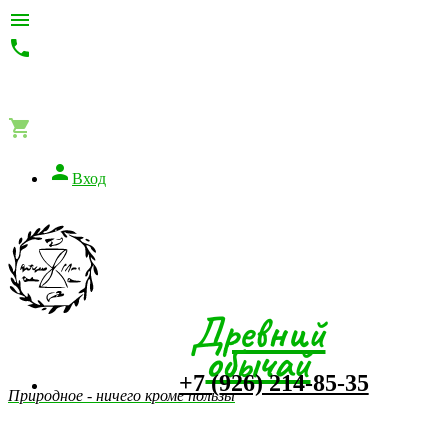




Вход
Древний
обычай
+7 (926) 214-85-35
Природное - ничего кроме пользы