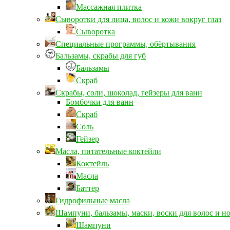
Массажная плитка
Сыворотки для лица, волос и кожи вокруг глаз
Сыворотка
Специальные программы, обёртывания
Бальзамы, скрабы для губ
Бальзамы
Скраб
Скрабы, соли, шоколад, гейзеры для ванн
Бомбочки для ванн
Скраб
Соль
Гейзер
Масла, питательные коктейли
Коктейль
Масла
Баттер
Гидрофильные масла
Шампуни, бальзамы, маски, воски для волос и н
Шампуни