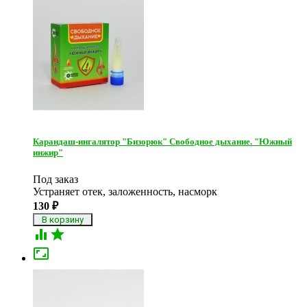
Карандаш-ингалятор "Бизорюк" Свободное дыхание. "Южный
инжир"
Под заказ
Устраняет отек, заложенность, насморк
130
₽


