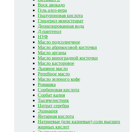
Воск авокадо
Гель алоэ-вера
Гиалуроновая кислота
Глицерил моностеарат
Деонизированная вода
Д-пантенол
НУФ
Масло подсолнечное
Масло абрикосовой косточки
Масло арганы
Масло виноградной косточки
Масло касторовое
Льняное масло
Репейное масло
Масло зеленого кофе
Ромашка
Сорбиновая кислота
Сорбат калия
Тысячелистник
Цитрат серебра
Эхинацея
Янтарная кислота
Натриевые (или калиевые) соли высших
жирных кислот