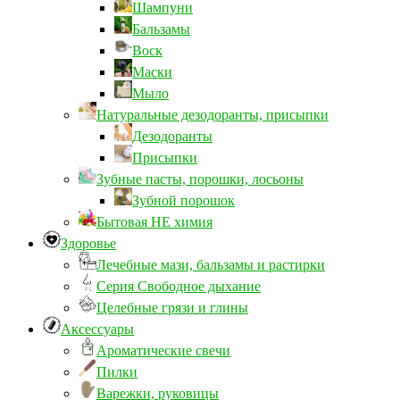
Шампуни
Бальзамы
Воск
Маски
Мыло
Натуральные дезодоранты, присыпки
Дезодоранты
Присыпки
Зубные пасты, порошки, лосьоны
Зубной порошок
Бытовая НЕ химия
Здоровье
Лечебные мази, бальзамы и растирки
Серия Свободное дыхание
Целебные грязи и глины
Аксессуары
Ароматические свечи
Пилки
Варежки, руковицы