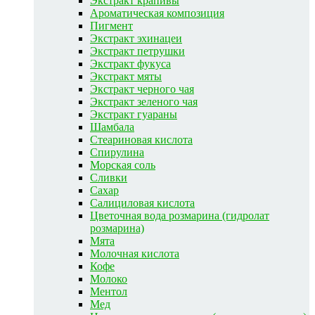
Экстракт крапивы
Ароматическая композиция
Пигмент
Экстракт эхинацеи
Экстракт петрушки
Экстракт фукуса
Экстракт мяты
Экстракт черного чая
Экстракт зеленого чая
Экстракт гуараны
Шамбала
Стеариновая кислота
Спирулина
Морская соль
Сливки
Сахар
Салициловая кислота
Цветочная вода розмарина (гидролат
розмарина)
Мята
Молочная кислота
Кофе
Молоко
Ментол
Мед