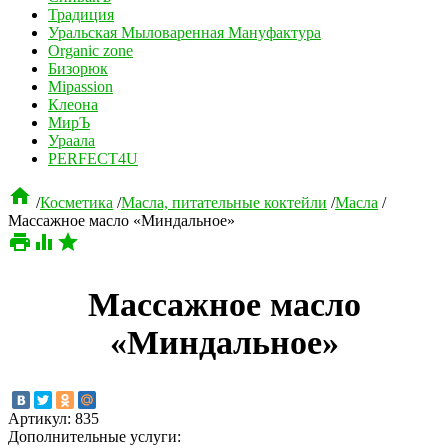
Традиция
Уральская Мыловаренная Мануфактура
Organic zone
Бизорюк
Mipassion
Клеона
МирЪ
Ураала
PERFECT4U

/
Косметика
/
Масла, питательные коктейли
/
Масла
/
Массажное масло «Миндальное»



Массажное масло
«Миндальное»
Артикул:
835
Дополнительные услуги: