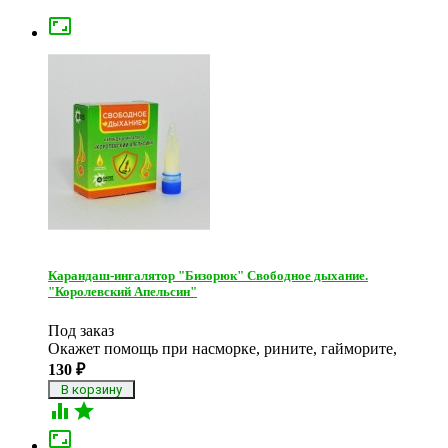

Карандаш-ингалятор "Бизорюк" Свободное дыхание.
"Королевский Апельсин"
Под заказ
Окажет помощь при насморке, рините, гайморите,
130
₽


