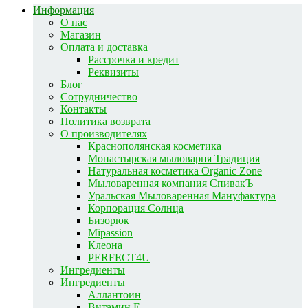
Информация
О нас
Магазин
Оплата и доставка
Рассрочка и кредит
Реквизиты
Блог
Сотрудничество
Контакты
Политика возврата
О производителях
Краснополянская косметика
Монастырская мыловарня Традиция
Натуральная косметика Organic Zone
Мыловаренная компания СпивакЪ
Уральская Мыловаренная Мануфактура
Корпорация Солнца
Бизорюк
Mipassion
Клеона
PERFECT4U
Ингредиенты
Ингредиенты
Аллантоин
Витамин E