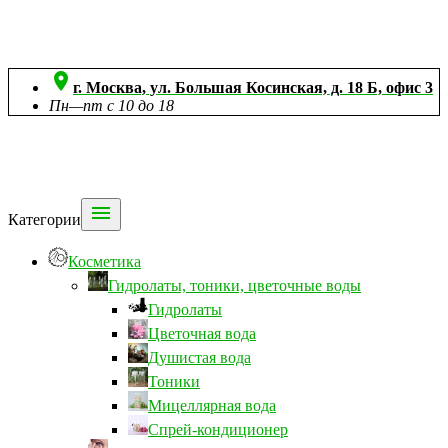

г. Москва, ул. Большая Косинская, д. 18 Б, офис 3
Пн—пт с 10 до 18

Категории
Косметика
Гидролаты, тоники, цветочные воды
Гидролаты
Цветочная вода
Душистая вода
Тоники
Мицеллярная вода
Спрей-кондиционер