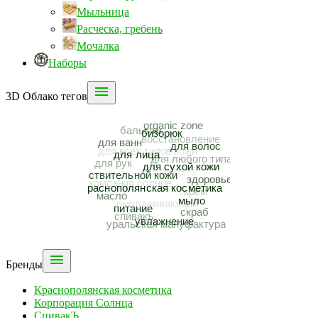
Мыльница
Расческа, гребень
Мочалка
Наборы

3D Облако тегов

Бренды
Краснополянская косметика
Корпорация Солнца
СпивакЪ