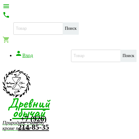


Поиск


Вход
Поиск
Древний
обычай
+7 (926)
Природное - ничего
214-85-35
кроме пользы