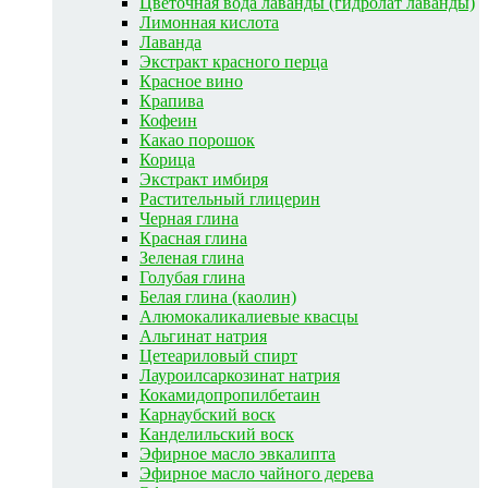
Цветочная вода лаванды (гидролат лаванды)
Лимонная кислота
Лаванда
Экстракт красного перца
Красное вино
Крапива
Кофеин
Какао порошок
Корица
Экстракт имбиря
Растительный глицерин
Черная глина
Красная глина
Зеленая глина
Голубая глина
Белая глина (каолин)
Алюмокаликалиевые квасцы
Альгинат натрия
Цетеариловый спирт
Лауроилсаркозинат натрия
Кокамидопропилбетаин
Карнаубский воск
Канделильский воск
Эфирное масло эвкалипта
Эфирное масло чайного дерева