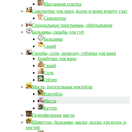
Массажная плитка
Сыворотки для лица, волос и кожи вокруг глаз
Сыворотка
Специальные программы, обёртывания
Бальзамы, скрабы для губ
Бальзамы
Скраб
Скрабы, соли, шоколад, гейзеры для ванн
Бомбочки для ванн
Скраб
Соль
Гейзер
Масла, питательные коктейли
Коктейль
Масла
Баттер
Гидрофильные масла
Шампуни, бальзамы, маски, воски для волос и
ногтей