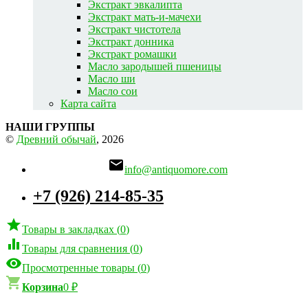
Экстракт эвкалипта
Экстракт мать-и-мачехи
Экстракт чистотела
Экстракт донника
Экстракт ромашки
Масло зародышей пшеницы
Масло ши
Масло сои
Карта сайта
НАШИ ГРУППЫ
©
Древний обычай
, 2026

info@antiquomore.com
+7 (926) 214-85-35

Товары в закладках
(
0
)

Товары для сравнения
(
0
)

Просмотренные товары
(
0
)

Корзина
0
₽