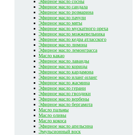
Эфирное масло сосны
Эфирное масло сандала
Эфирное масло розмарина
Эфирное масло пачули
Эфирное масло мяты
Эфирное масло мускатного ореха
Эфирное масло можжевельника
Эфирное масло кедра атласского
Эфирное масло лимона
Эфирное масло лемонграсса
Масло какао
Эфирное масло лаванды
Эфирное масло корицы
Эфирное масло кардамона
Эфирное масло иланг-иланг
Эфирное масло жасмина
Эфирное масло герани
Эфирное масло гвоздики
Эфирное масло вербены
Эфирное масло бергамота
Масло пальмы
Масло оливы
Масло кокоса
Эфирное масло апельсина
Эмульсионный воск