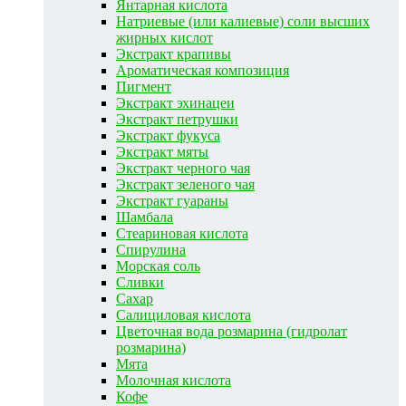
Янтарная кислота
Натриевые (или калиевые) соли высших
жирных кислот
Экстракт крапивы
Ароматическая композиция
Пигмент
Экстракт эхинацеи
Экстракт петрушки
Экстракт фукуса
Экстракт мяты
Экстракт черного чая
Экстракт зеленого чая
Экстракт гуараны
Шамбала
Стеариновая кислота
Спирулина
Морская соль
Сливки
Сахар
Салициловая кислота
Цветочная вода розмарина (гидролат
розмарина)
Мята
Молочная кислота
Кофе