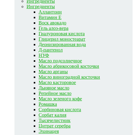
Ингредиенты
Ингредиенты
Аллантоин
Витамин E
Воск авокадо
Гель алоэ-вера
Гиалуроновая кислота
Глицерил моностеарат
Деонизированная вода
Д-пантенол
НУФ
Масло подсолнечное
Масло абрикосовой косточки
Масло арганы
Масло виноградной косточки
Масло касторовое
Льняное масло
Репейное масло
Масло зеленого кофе
Ромашка
Сорбиновая кислота
Сорбат калия
Тысячелистник
Цитрат серебра
Эхинацея