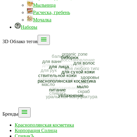
Мыльница
Расческа, гребень
Мочалка
Наборы

3D Облако тегов

Бренды
Краснополянская косметика
Корпорация Солнца
СпивакЪ