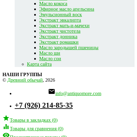
Масло кокоса
Эфирное масло апельсина
Эмульсионный воск
Экстракт эвкалипта
Экстракт мать-и-мачехи
Экстракт чистотела
Экстракт донника
Экстракт ромашки
Масло зародышей пшеницы
Масло ши
Масло сои
Карта сайта
НАШИ ГРУППЫ
©
Древний обычай
, 2026

info@antiquomore.com
+7 (926) 214-85-35

Товары в закладках
(
0
)

Товары для сравнения
(
0
)
