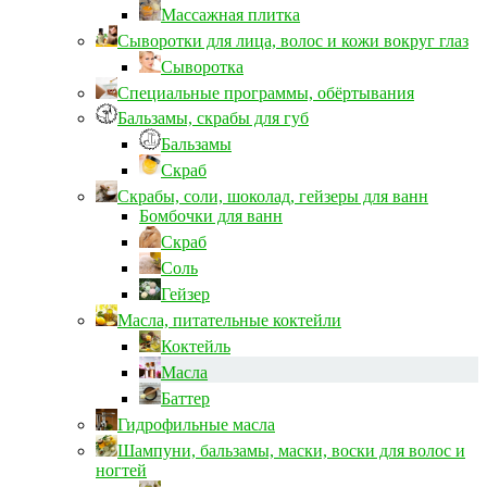
Массажная плитка
Сыворотки для лица, волос и кожи вокруг глаз
Сыворотка
Специальные программы, обёртывания
Бальзамы, скрабы для губ
Бальзамы
Скраб
Скрабы, соли, шоколад, гейзеры для ванн
Бомбочки для ванн
Скраб
Соль
Гейзер
Масла, питательные коктейли
Коктейль
Масла
Баттер
Гидрофильные масла
Шампуни, бальзамы, маски, воски для волос и
ногтей