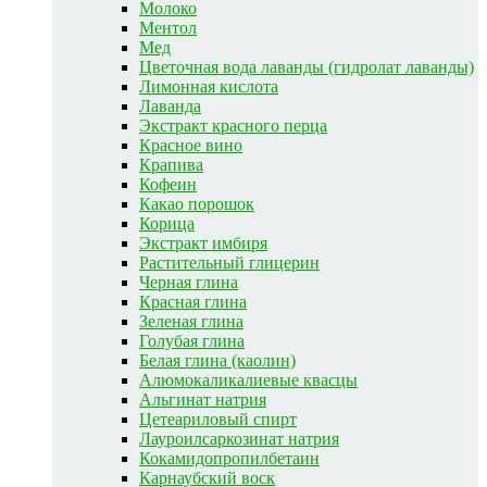
Молоко
Ментол
Мед
Цветочная вода лаванды (гидролат лаванды)
Лимонная кислота
Лаванда
Экстракт красного перца
Красное вино
Крапива
Кофеин
Какао порошок
Корица
Экстракт имбиря
Растительный глицерин
Черная глина
Красная глина
Зеленая глина
Голубая глина
Белая глина (каолин)
Алюмокаликалиевые квасцы
Альгинат натрия
Цетеариловый спирт
Лауроилсаркозинат натрия
Кокамидопропилбетаин
Карнаубский воск