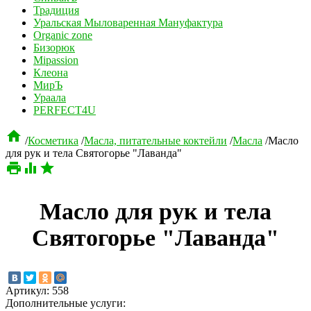
Традиция
Уральская Мыловаренная Мануфактура
Organic zone
Бизорюк
Mipassion
Клеона
МирЪ
Ураала
PERFECT4U

/
Косметика
/
Масла, питательные коктейли
/
Масла
/
Масло
для рук и тела Святогорье "Лаванда"



Масло для рук и тела
Святогорье "Лаванда"
Артикул:
558
Дополнительные услуги: