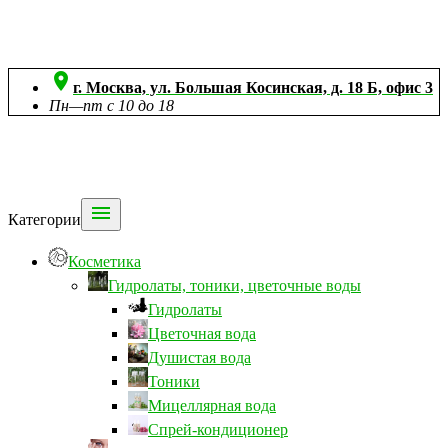

г. Москва, ул. Большая Косинская, д. 18 Б, офис 3
Пн—пт с 10 до 18

Категории
Косметика
Гидролаты, тоники, цветочные воды
Гидролаты
Цветочная вода
Душистая вода
Тоники
Мицеллярная вода
Спрей-кондиционер