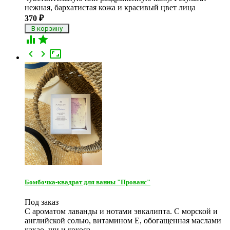
нежная, бархатистая кожа и красивый цвет лица
370
₽





Бомбочка-квадрат для ванны "Прованс"
Под заказ
С ароматом лаванды и нотами эвкалипта. С морской и
английской солью, витамином Е, обогащенная маслами
какао, ши и кокоса.