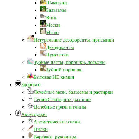
Шампуни
Бальзамы
Воск
Маски
Мыло
Натуральные дезодоранты, присыпки
Дезодоранты
Присыпки
Зубные пасты, порошки, лосьоны
Зубной порошок
Бытовая НЕ химия
Здоровье
Лечебные мази, бальзамы и растирки
Серия Свободное дыхание
Целебные грязи и глины
Аксессуары
Ароматические свечи
Пилки
Варежки, руковицы