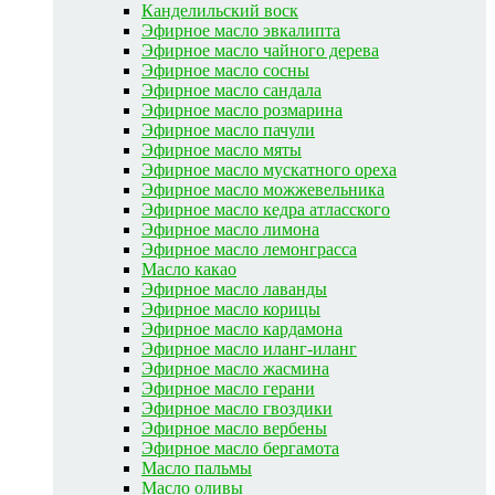
Канделильский воск
Эфирное масло эвкалипта
Эфирное масло чайного дерева
Эфирное масло сосны
Эфирное масло сандала
Эфирное масло розмарина
Эфирное масло пачули
Эфирное масло мяты
Эфирное масло мускатного ореха
Эфирное масло можжевельника
Эфирное масло кедра атласского
Эфирное масло лимона
Эфирное масло лемонграсса
Масло какао
Эфирное масло лаванды
Эфирное масло корицы
Эфирное масло кардамона
Эфирное масло иланг-иланг
Эфирное масло жасмина
Эфирное масло герани
Эфирное масло гвоздики
Эфирное масло вербены
Эфирное масло бергамота
Масло пальмы
Масло оливы