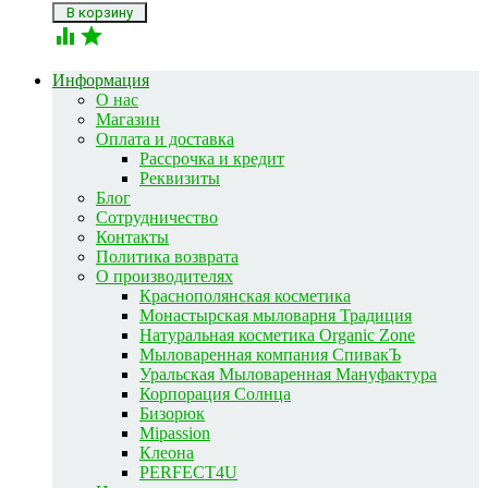


Информация
О нас
Магазин
Оплата и доставка
Рассрочка и кредит
Реквизиты
Блог
Сотрудничество
Контакты
Политика возврата
О производителях
Краснополянская косметика
Монастырская мыловарня Традиция
Натуральная косметика Organic Zone
Мыловаренная компания СпивакЪ
Уральская Мыловаренная Мануфактура
Корпорация Солнца
Бизорюк
Mipassion
Клеона
PERFECT4U