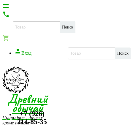


Поиск


Вход
Поиск
Древний
обычай
+7 (926)
Природное - ничего
214-85-35
кроме пользы