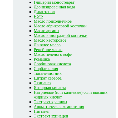
Глицерил моностеарат
Деонизированная вода
Д-пантенол
НУФ
Масло подсолнечное
Масло абрикосовой косточки
Масло арганы
Масло виноградной косточки
Масло касторовое
Льняное масло
Репейное масло
Масло зеленого кофе
Ромашка
Сорбиновая кислота
Сорбат калия
Тысячелистник
Цитрат серебра
Эхинацея
Янтарная кислота
Натриевые (или калиевые) соли высших
жирных кислот
Экстракт крапивы
Ароматическая композиция
Пигмент
Экстракт эхинацеи