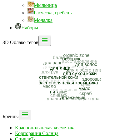
Мыльница
Расческа, гребень
Мочалка
Наборы

3D Облако тегов

Бренды
Краснополянская косметика
Корпорация Солнца
СпивакЪ