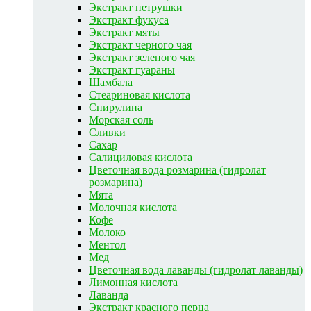
Экстракт петрушки
Экстракт фукуса
Экстракт мяты
Экстракт черного чая
Экстракт зеленого чая
Экстракт гуараны
Шамбала
Стеариновая кислота
Спирулина
Морская соль
Сливки
Сахар
Салициловая кислота
Цветочная вода розмарина (гидролат
розмарина)
Мята
Молочная кислота
Кофе
Молоко
Ментол
Мед
Цветочная вода лаванды (гидролат лаванды)
Лимонная кислота
Лаванда
Экстракт красного перца