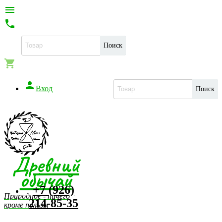


Поиск


Вход
Поиск
Древний
обычай
+7 (926)
Природное - ничего
214-85-35
кроме пользы