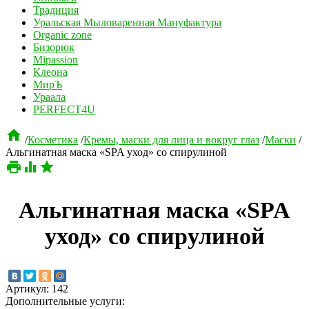
Традиция
Уральская Мыловаренная Мануфактура
Organic zone
Бизорюк
Mipassion
Клеона
МирЪ
Ураала
PERFECT4U

/
Косметика
/
Кремы, маски для лица и вокруг глаз
/
Маски
/
Альгинатная маска «SPA уход» со спирулиной



Альгинатная маска «SPA
уход» со спирулиной
Артикул:
142
Дополнительные услуги: