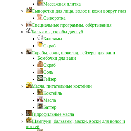
Массажная плитка
Сыворотки для лица, волос и кожи вокруг глаз
Сыворотка
Специальные программы, обёртывания
Бальзамы, скрабы для губ
Бальзамы
Скраб
Скрабы, соли, шоколад, гейзеры для ванн
Бомбочки для ванн
Скраб
Соль
Гейзер
Масла, питательные коктейли
Коктейль
Масла
Баттер
Гидрофильные масла
Шампуни, бальзамы, маски, воски для волос и
ногтей