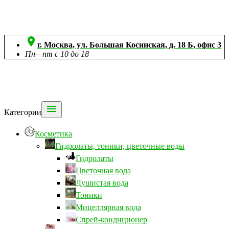

г. Москва, ул. Большая Косинская, д. 18 Б, офис 3
Пн—пт с 10 до 18

Категории
Косметика
Гидролаты, тоники, цветочные воды
Гидролаты
Цветочная вода
Душистая вода
Тоники
Мицеллярная вода
Спрей-кондиционер