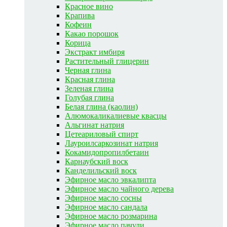
Красное вино
Крапива
Кофеин
Какао порошок
Корица
Экстракт имбиря
Растительный глицерин
Черная глина
Красная глина
Зеленая глина
Голубая глина
Белая глина (каолин)
Алюмокаликалиевые квасцы
Альгинат натрия
Цетеариловый спирт
Лауроилсаркозинат натрия
Кокамидопропилбетаин
Карнаубский воск
Канделильский воск
Эфирное масло эвкалипта
Эфирное масло чайного дерева
Эфирное масло сосны
Эфирное масло сандала
Эфирное масло розмарина
Эфирное масло пачули