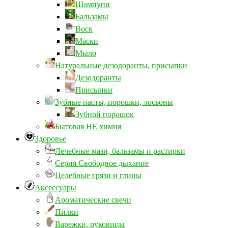
Шампуни
Бальзамы
Воск
Маски
Мыло
Натуральные дезодоранты, присыпки
Дезодоранты
Присыпки
Зубные пасты, порошки, лосьоны
Зубной порошок
Бытовая НЕ химия
Здоровье
Лечебные мази, бальзамы и растирки
Серия Свободное дыхание
Целебные грязи и глины
Аксессуары
Ароматические свечи
Пилки
Варежки, руковицы