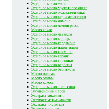
Эфирное масло мяты
Эфирное масло мускатного ореха
Эфирное масло можжевельника
Эфирное масло кедра атласского
Эфирное масло лимона
Эфирное масло лемонграсса
Масло какао
Эфирное масло лаванды
Эфирное масло корицы
Эфирное масло кардамона
Эфирное масло иланг-иланг
Эфирное масло жасмина
Эфирное масло герани
Эфирное масло гвоздики
Эфирное масло вербены
Эфирное масло бергамота
Масло пальмы
Масло оливы
Масло кокоса
Эфирное масло апельсина
Эмульсионный воск
Экстракт эвкалипта
Экстракт мать-и-мачехи
Экстракт чистотела
Экстракт донника