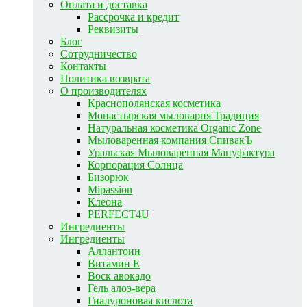
Оплата и доставка
Рассрочка и кредит
Реквизиты
Блог
Сотрудничество
Контакты
Политика возврата
О производителях
Краснополянская косметика
Монастырская мыловарня Традиция
Натуральная косметика Organic Zone
Мыловаренная компания СпивакЪ
Уральская Мыловаренная Мануфактура
Корпорация Солнца
Бизорюк
Mipassion
Клеона
PERFECT4U
Ингредиенты
Ингредиенты
Аллантоин
Витамин E
Воск авокадо
Гель алоэ-вера
Гиалуроновая кислота