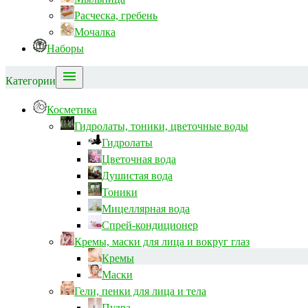
Расческа, гребень
Мочалка
Наборы

Категории
Косметика
Гидролаты, тоники, цветочные воды
Гидролаты
Цветочная вода
Душистая вода
Тоники
Мицеллярная вода
Спрей-кондиционер
Кремы, маски для лица и вокруг глаз
Кремы
Маски
Гели, пенки для лица и тела
Пудра