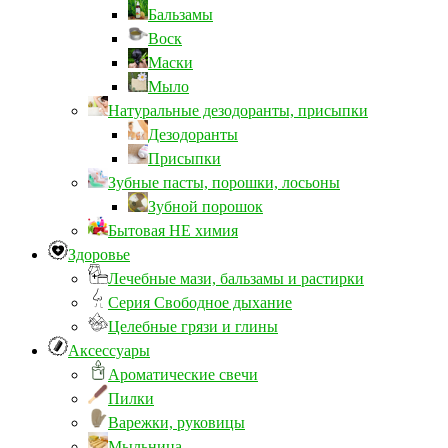
Бальзамы
Воск
Маски
Мыло
Натуральные дезодоранты, присыпки
Дезодоранты
Присыпки
Зубные пасты, порошки, лосьоны
Зубной порошок
Бытовая НЕ химия
Здоровье
Лечебные мази, бальзамы и растирки
Серия Свободное дыхание
Целебные грязи и глины
Аксессуары
Ароматические свечи
Пилки
Варежки, руковицы
Мыльница