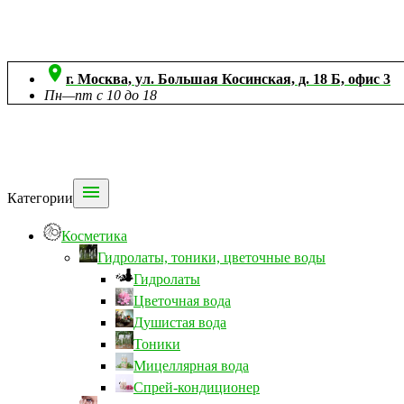

г. Москва, ул. Большая Косинская, д. 18 Б, офис 3
Пн—пт с 10 до 18

Категории
Косметика
Гидролаты, тоники, цветочные воды
Гидролаты
Цветочная вода
Душистая вода
Тоники
Мицеллярная вода
Спрей-кондиционер