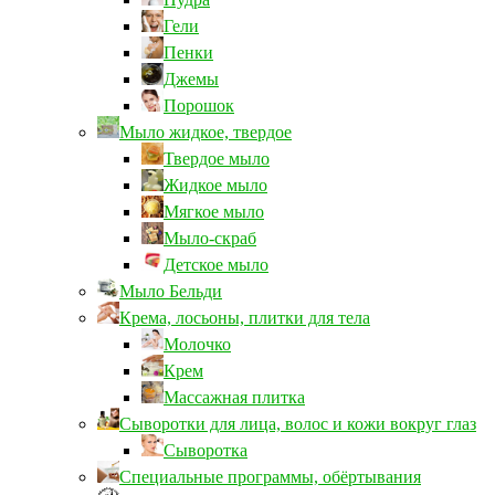
Гели
Пенки
Джемы
Порошок
Мыло жидкое, твердое
Твердое мыло
Жидкое мыло
Мягкое мыло
Мыло-скраб
Детское мыло
Мыло Бельди
Крема, лосьоны, плитки для тела
Молочко
Крем
Массажная плитка
Сыворотки для лица, волос и кожи вокруг глаз
Сыворотка
Специальные программы, обёртывания