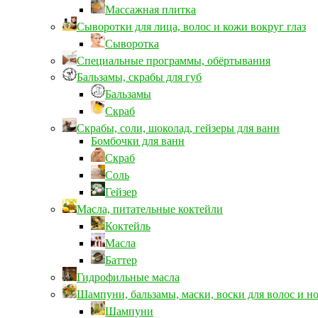
Массажная плитка
Сыворотки для лица, волос и кожи вокруг глаз
Сыворотка
Специальные программы, обёртывания
Бальзамы, скрабы для губ
Бальзамы
Скраб
Скрабы, соли, шоколад, гейзеры для ванн
Бомбочки для ванн
Скраб
Соль
Гейзер
Масла, питательные коктейли
Коктейль
Масла
Баттер
Гидрофильные масла
Шампуни, бальзамы, маски, воски для волос и н
Шампуни