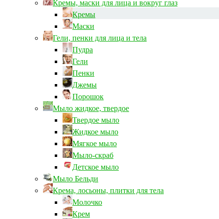
Кремы, маски для лица и вокруг глаз
Кремы
Маски
Гели, пенки для лица и тела
Пудра
Гели
Пенки
Джемы
Порошок
Мыло жидкое, твердое
Твердое мыло
Жидкое мыло
Мягкое мыло
Мыло-скраб
Детское мыло
Мыло Бельди
Крема, лосьоны, плитки для тела
Молочко
Крем