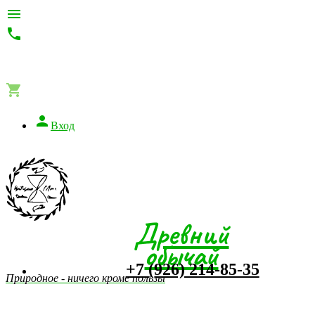




Вход
Древний
обычай
+7 (926) 214-85-35
Природное - ничего кроме пользы