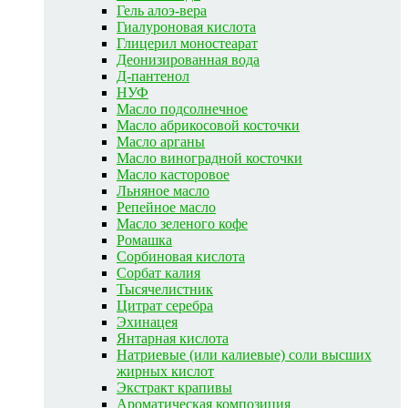
Гель алоэ-вера
Гиалуроновая кислота
Глицерил моностеарат
Деонизированная вода
Д-пантенол
НУФ
Масло подсолнечное
Масло абрикосовой косточки
Масло арганы
Масло виноградной косточки
Масло касторовое
Льняное масло
Репейное масло
Масло зеленого кофе
Ромашка
Сорбиновая кислота
Сорбат калия
Тысячелистник
Цитрат серебра
Эхинацея
Янтарная кислота
Натриевые (или калиевые) соли высших
жирных кислот
Экстракт крапивы
Ароматическая композиция