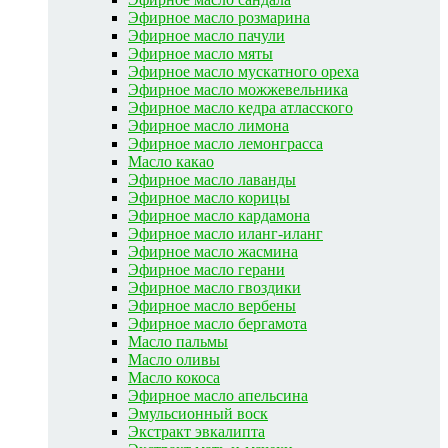
Эфирное масло розмарина
Эфирное масло пачули
Эфирное масло мяты
Эфирное масло мускатного ореха
Эфирное масло можжевельника
Эфирное масло кедра атласского
Эфирное масло лимона
Эфирное масло лемонграсса
Масло какао
Эфирное масло лаванды
Эфирное масло корицы
Эфирное масло кардамона
Эфирное масло иланг-иланг
Эфирное масло жасмина
Эфирное масло герани
Эфирное масло гвоздики
Эфирное масло вербены
Эфирное масло бергамота
Масло пальмы
Масло оливы
Масло кокоса
Эфирное масло апельсина
Эмульсионный воск
Экстракт эвкалипта