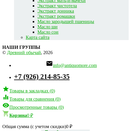
Экстракт мать-и-мачехи
Экстракт чистотела
Экстракт донника
Экстракт ромашки
Масло зародышей пшеницы
Масло ши
Масло сои
Карта сайта
НАШИ ГРУППЫ
©
Древний обычай
, 2026

info@antiquomore.com
+7 (926) 214-85-35

Товары в закладках
(
0
)

Товары для сравнения
(
0
)

Просмотренные товары
(
0
)

Корзина
0
₽
Общая сумма (с учетом скидки)
0
₽