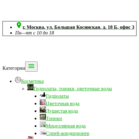

г. Москва, ул. Большая Косинская, д. 18 Б, офис 3
Пн—пт с 10 до 18

Категории
Косметика
Гидролаты, тоники, цветочные воды
Гидролаты
Цветочная вода
Душистая вода
Тоники
Мицеллярная вода
Спрей-кондиционер