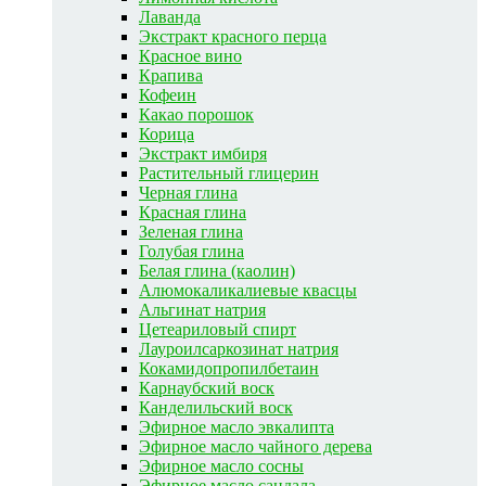
Лаванда
Экстракт красного перца
Красное вино
Крапива
Кофеин
Какао порошок
Корица
Экстракт имбиря
Растительный глицерин
Черная глина
Красная глина
Зеленая глина
Голубая глина
Белая глина (каолин)
Алюмокаликалиевые квасцы
Альгинат натрия
Цетеариловый спирт
Лауроилсаркозинат натрия
Кокамидопропилбетаин
Карнаубский воск
Канделильский воск
Эфирное масло эвкалипта
Эфирное масло чайного дерева
Эфирное масло сосны
Эфирное масло сандала