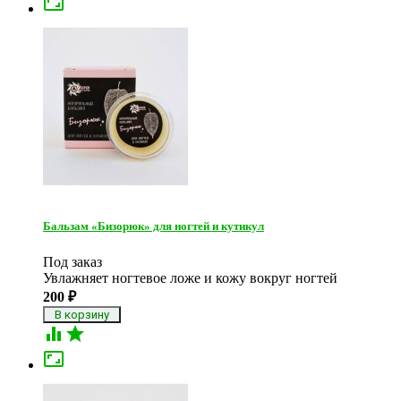

Бальзам «Бизорюк» для ногтей и кутикул
Под заказ
Увлажняет ногтевое ложе и кожу вокруг ногтей
200
₽


