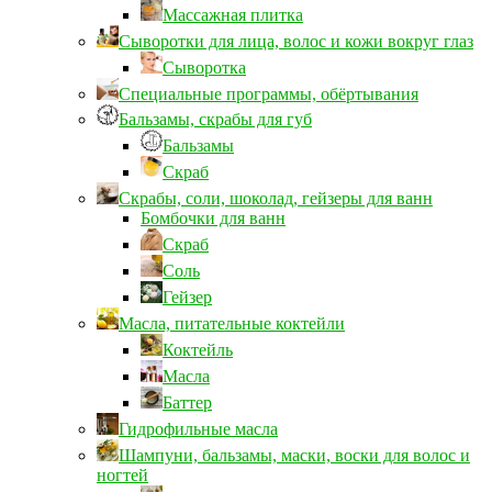
Массажная плитка
Сыворотки для лица, волос и кожи вокруг глаз
Сыворотка
Специальные программы, обёртывания
Бальзамы, скрабы для губ
Бальзамы
Скраб
Скрабы, соли, шоколад, гейзеры для ванн
Бомбочки для ванн
Скраб
Соль
Гейзер
Масла, питательные коктейли
Коктейль
Масла
Баттер
Гидрофильные масла
Шампуни, бальзамы, маски, воски для волос и
ногтей