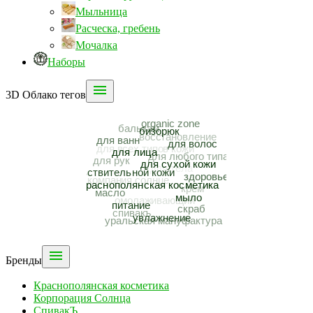
Мыльница
Расческа, гребень
Мочалка
Наборы

3D Облако тегов

Бренды
Краснополянская косметика
Корпорация Солнца
СпивакЪ