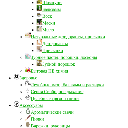
Шампуни
Бальзамы
Воск
Маски
Мыло
Натуральные дезодоранты, присыпки
Дезодоранты
Присыпки
Зубные пасты, порошки, лосьоны
Зубной порошок
Бытовая НЕ химия
Здоровье
Лечебные мази, бальзамы и растирки
Серия Свободное дыхание
Целебные грязи и глины
Аксессуары
Ароматические свечи
Пилки
Варежки, руковицы