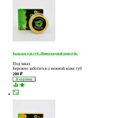
Бальзам для губ «Виноградный поцелуй»
Под заказ
Бережно заботится о нежной коже губ
200
₽


