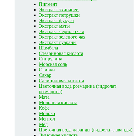
Пигмент
Экстракт эхинацеи
Экстракт петрушки
Экстракт фукуса
Экстракт мяты
Экстракт черного чая
Экстракт зеленого чая
Экстракт гуараны
Шамбала
Стеариновая кислота
Спирулина
Морская соль
Сливки
Сахар
Салициловая кислота
Цветочная вода розмарина (гидролат
розмарина)
Мята
Молочная кислота
Кофе
Молоко
Ментол
Мед
Цветочная вода лаванды (гидролат лаванды)
Лимонная кислота