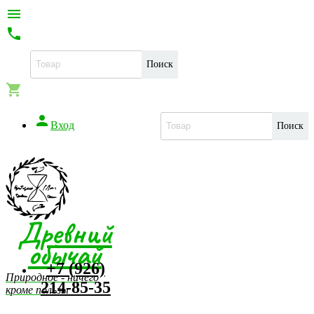


Поиск


Вход
Поиск
Древний
обычай
+7 (926)
Природное - ничего
214-85-35
кроме пользы