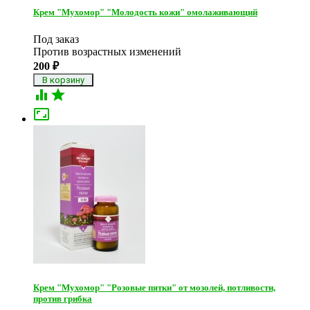
Крем "Мухомор" "Молодость кожи" омолаживающий
Под заказ
Против возрастных изменений
200
₽



Крем "Мухомор" "Розовые пятки" от мозолей, потливости,
против грибка