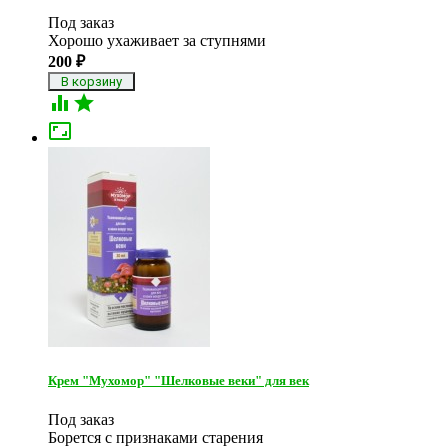
Под заказ
Хорошо ухаживает за ступнями
200
₽



Крем "Мухомор" "Шелковые веки" для век
Под заказ
Борется с признаками старения