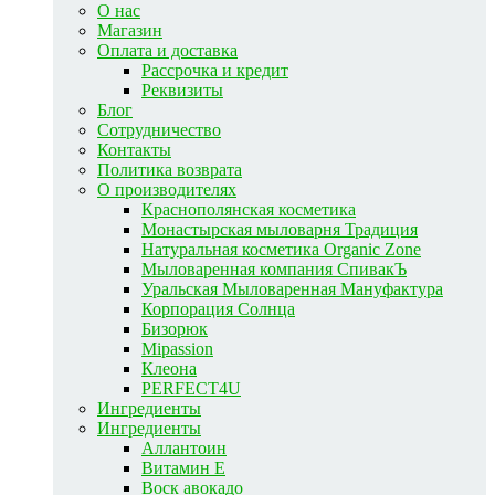
О нас
Магазин
Оплата и доставка
Рассрочка и кредит
Реквизиты
Блог
Сотрудничество
Контакты
Политика возврата
О производителях
Краснополянская косметика
Монастырская мыловарня Традиция
Натуральная косметика Organic Zone
Мыловаренная компания СпивакЪ
Уральская Мыловаренная Мануфактура
Корпорация Солнца
Бизорюк
Mipassion
Клеона
PERFECT4U
Ингредиенты
Ингредиенты
Аллантоин
Витамин E
Воск авокадо