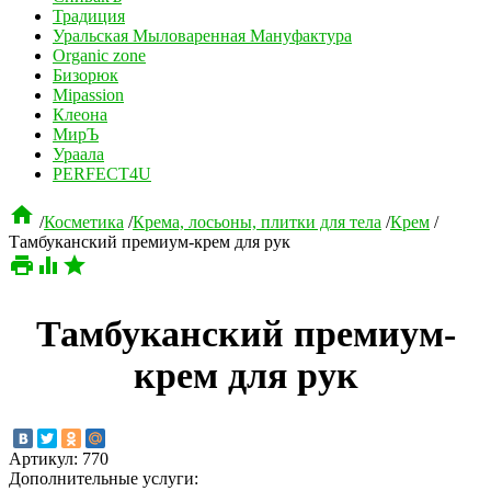
Традиция
Уральская Мыловаренная Мануфактура
Organic zone
Бизорюк
Mipassion
Клеона
МирЪ
Ураала
PERFECT4U

/
Косметика
/
Крема, лосьоны, плитки для тела
/
Крем
/
Тамбуканский премиум-крем для рук



Тамбуканский премиум-
крем для рук
Артикул:
770
Дополнительные услуги: