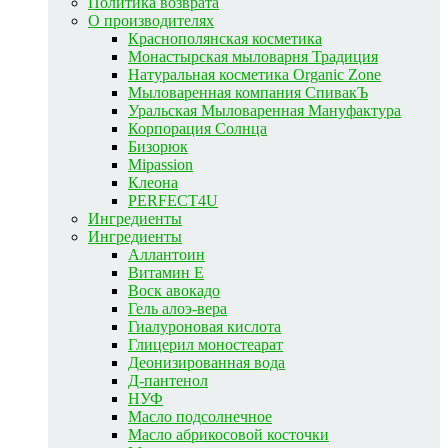
Политика возврата
О производителях
Краснополянская косметика
Монастырская мыловарня Традиция
Натуральная косметика Organic Zone
Мыловаренная компания СпивакЪ
Уральская Мыловаренная Мануфактура
Корпорация Солнца
Бизорюк
Mipassion
Клеона
PERFECT4U
Ингредиенты
Ингредиенты
Аллантоин
Витамин E
Воск авокадо
Гель алоэ-вера
Гиалуроновая кислота
Глицерил моностеарат
Деонизированная вода
Д-пантенол
НУФ
Масло подсолнечное
Масло абрикосовой косточки