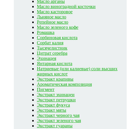
Масло арганы
Масло виноградной косточки
Масло касторовое
Льняное масло
Репейное масло
Масло зеленого кофе
Ромашка
Сорбиновая кислота
Сорбат калия
Тысячелистник
Цитрат серебра
Эхинацея
Янтарная кислота
Натриевые (или калиевые) соли высших
жирных кислот
Экстракт крапивы
Ароматическая композиция
Пигмент
Экстракт эхинацеи
Экстракт петрушки
Экстракт фукуса
Экстракт мяты
Экстракт черного чая
Экстракт зеленого чая
Экстракт гуараны