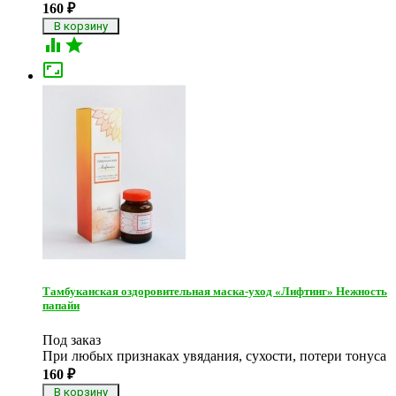
160
₽



Тамбуканская оздоровительная маска-уход «Лифтинг» Нежность
папайи
Под заказ
При любых признаках увядания, сухости, потери тонуса
160
₽