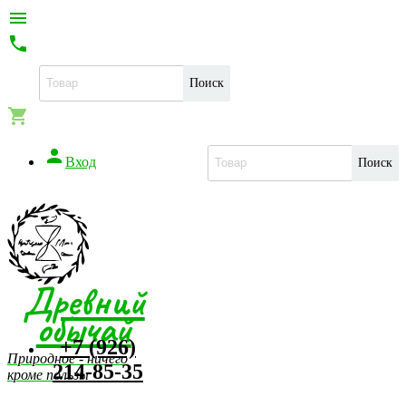


Поиск


Вход
Поиск
Древний
обычай
+7 (926)
Природное - ничего
214-85-35
кроме пользы