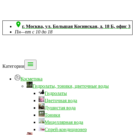

г. Москва, ул. Большая Косинская, д. 18 Б, офис 3
Пн—пт с 10 до 18

Категории
Косметика
Гидролаты, тоники, цветочные воды
Гидролаты
Цветочная вода
Душистая вода
Тоники
Мицеллярная вода
Спрей-кондиционер