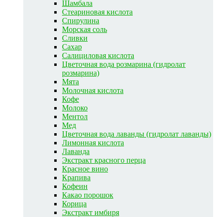
Шамбала
Стеариновая кислота
Спирулина
Морская соль
Сливки
Сахар
Салициловая кислота
Цветочная вода розмарина (гидролат
розмарина)
Мята
Молочная кислота
Кофе
Молоко
Ментол
Мед
Цветочная вода лаванды (гидролат лаванды)
Лимонная кислота
Лаванда
Экстракт красного перца
Красное вино
Крапива
Кофеин
Какао порошок
Корица
Экстракт имбиря