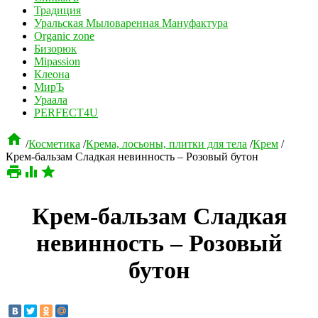
Традиция
Уральская Мыловаренная Мануфактура
Organic zone
Бизорюк
Mipassion
Клеона
МирЪ
Ураала
PERFECT4U

/
Косметика
/
Крема, лосьоны, плитки для тела
/
Крем
/
Крем-бальзам Сладкая невинность – Розовый бутон



Крем-бальзам Сладкая
невинность – Розовый
бутон