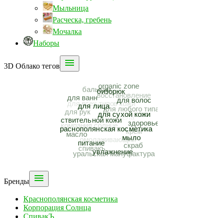
Мыльница
Расческа, гребень
Мочалка
Наборы

3D Облако тегов

Бренды
Краснополянская косметика
Корпорация Солнца
СпивакЪ