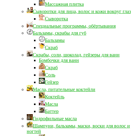
Массажная плитка
Сыворотки для лица, волос и кожи вокруг глаз
Сыворотка
Специальные программы, обёртывания
Бальзамы, скрабы для губ
Бальзамы
Скраб
Скрабы, соли, шоколад, гейзеры для ванн
Бомбочки для ванн
Скраб
Соль
Гейзер
Масла, питательные коктейли
Коктейль
Масла
Баттер
Гидрофильные масла
Шампуни, бальзамы, маски, воски для волос и
ногтей