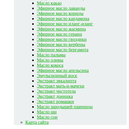
Масло какао
Эфирное масло лаванды
Эфирное масло корицы
Эфирное масло кардамона
Эфирное масло иланг-иланг
Эфирное масло жасмина
Эфирное масло герани
Эфирное масло гвоздики
Эфирное масло вербены
Эфирное масло бергамота
Масло пальмы
Масло оливы
Масло кокоса
Эфирное масло апельсина
Эмульсионный воск
Экстракт эвкалипта
Экстракт мать-и-мачехи
Экстракт чистотела
Экстракт донника
Экстракт ромашки
Масло зародышей пшеницы
Масло ши
Масло сои
Карта сайта