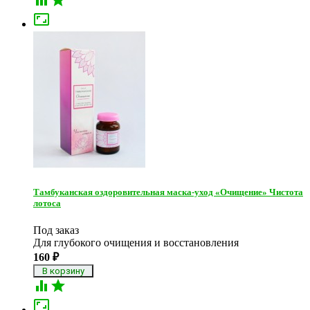



Тамбуканская оздоровительная маска-уход «Очищение» Чистота
лотоса
Под заказ
Для глубокого очищения и восстановления
160
₽


