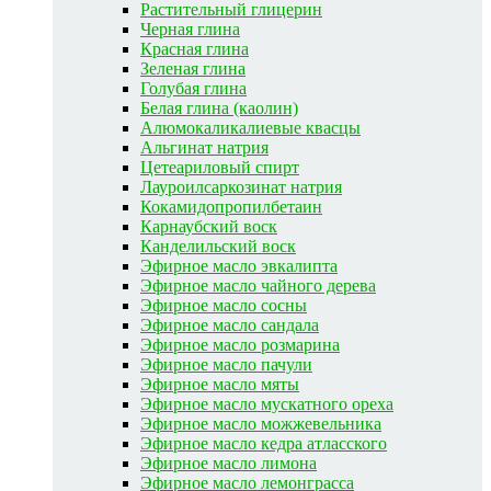
Растительный глицерин
Черная глина
Красная глина
Зеленая глина
Голубая глина
Белая глина (каолин)
Алюмокаликалиевые квасцы
Альгинат натрия
Цетеариловый спирт
Лауроилсаркозинат натрия
Кокамидопропилбетаин
Карнаубский воск
Канделильский воск
Эфирное масло эвкалипта
Эфирное масло чайного дерева
Эфирное масло сосны
Эфирное масло сандала
Эфирное масло розмарина
Эфирное масло пачули
Эфирное масло мяты
Эфирное масло мускатного ореха
Эфирное масло можжевельника
Эфирное масло кедра атласского
Эфирное масло лимона
Эфирное масло лемонграсса