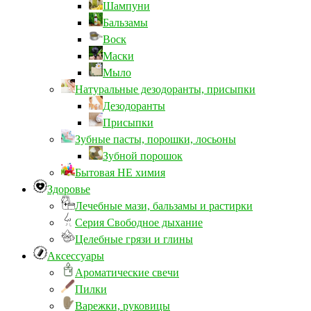
Шампуни
Бальзамы
Воск
Маски
Мыло
Натуральные дезодоранты, присыпки
Дезодоранты
Присыпки
Зубные пасты, порошки, лосьоны
Зубной порошок
Бытовая НЕ химия
Здоровье
Лечебные мази, бальзамы и растирки
Серия Свободное дыхание
Целебные грязи и глины
Аксессуары
Ароматические свечи
Пилки
Варежки, руковицы