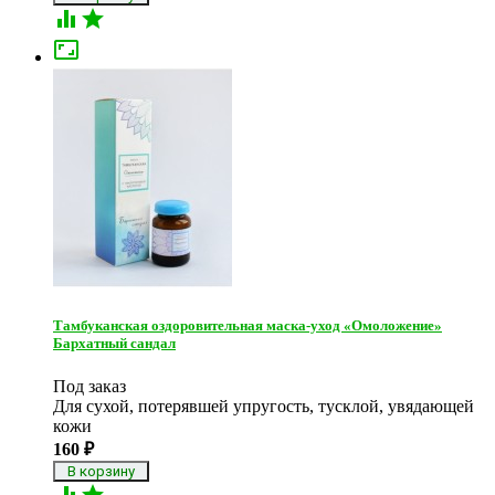



Тамбуканская оздоровительная маска-уход «Омоложение»
Бархатный сандал
Под заказ
Для сухой, потерявшей упругость, тусклой, увядающей
кожи
160
₽