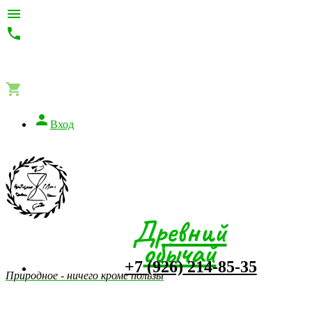




Вход
Древний
обычай
+7 (926) 214-85-35
Природное - ничего кроме пользы