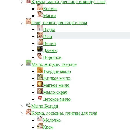
Кремы, маски для лица и вокруг глаз
Кремы
Маски
Гели, пенки для лица и тела
Пудра
Гели
Пенки
Джемы
Порошок
Мыло жидкое, твердое
Твердое мыло
Жидкое мыло
Мягкое мыло
Мыло-скраб
Детское мыло
Мыло Бельди
Крема, лосьоны, плитки для тела
Молочко
Крем