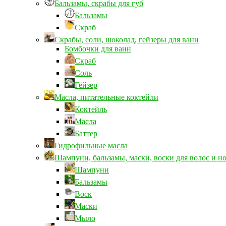
Бальзамы, скрабы для губ
Бальзамы
Скраб
Скрабы, соли, шоколад, гейзеры для ванн
Бомбочки для ванн
Скраб
Соль
Гейзер
Масла, питательные коктейли
Коктейль
Масла
Баттер
Гидрофильные масла
Шампуни, бальзамы, маски, воски для волос и н
Шампуни
Бальзамы
Воск
Маски
Мыло