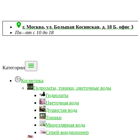

г. Москва, ул. Большая Косинская, д. 18 Б, офис 3
Пн—пт с 10 до 18

Категории
Косметика
Гидролаты, тоники, цветочные воды
Гидролаты
Цветочная вода
Душистая вода
Тоники
Мицеллярная вода
Спрей-кондиционер