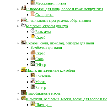
Массажная плитка
Сыворотки для лица, волос и кожи вокруг глаз
Сыворотка
Специальные программы, обёртывания
Бальзамы, скрабы для губ
Бальзамы
Скраб
Скрабы, соли, шоколад, гейзеры для ванн
Бомбочки для ванн
Скраб
Соль
Гейзер
Масла, питательные коктейли
Коктейль
Масла
Баттер
Гидрофильные масла
Шампуни, бальзамы, маски, воски для волос и н
Шампуни