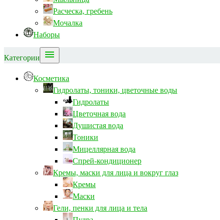
Расческа, гребень
Мочалка
Наборы

Категории
Косметика
Гидролаты, тоники, цветочные воды
Гидролаты
Цветочная вода
Душистая вода
Тоники
Мицеллярная вода
Спрей-кондиционер
Кремы, маски для лица и вокруг глаз
Кремы
Маски
Гели, пенки для лица и тела
Пудра