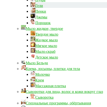
Гели
Пенки
Джемы
Порошок
Мыло жидкое, твердое
Твердое мыло
Жидкое мыло
Мягкое мыло
Мыло-скраб
Детское мыло
Мыло Бельди
Крема, лосьоны, плитки для тела
Молочко
Крем
Массажная плитка
Сыворотки для лица, волос и кожи вокруг глаз
Сыворотка
Специальные программы, обёртывания