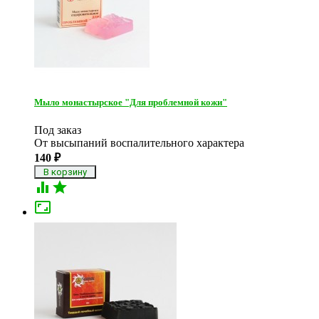
Мыло монастырское "Для проблемной кожи"
Под заказ
От высыпаний воспалительного характера
140
₽


