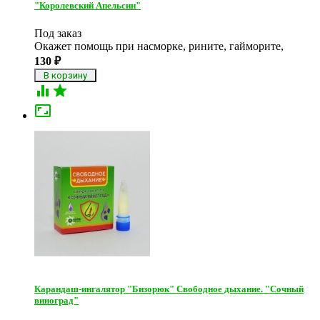
"Королевский Апельсин"
Под заказ
Окажет помощь при насморке, рините, гайморите,
130
₽



Карандаш-ингалятор "Бизорюк" Свободное дыхание. "Сочный
виноград"