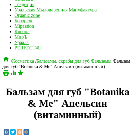
Традиция
Уральская Мыловаренная Мануфактура
Organic zone
Бизорюк
Mipassion
Клеона
МирЪ
Ураала
PERFECT4U

/
Косметика
/
Бальзамы, скрабы для губ
/
Бальзамы
/
Бальзам
для губ "Botanika & Me" Апельсин (витаминный)



Бальзам для губ "Botanika
& Me" Апельсин
(витаминный)