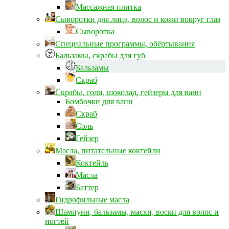
Массажная плитка
Сыворотки для лица, волос и кожи вокруг глаз
Сыворотка
Специальные программы, обёртывания
Бальзамы, скрабы для губ
Бальзамы
Скраб
Скрабы, соли, шоколад, гейзеры для ванн
Бомбочки для ванн
Скраб
Соль
Гейзер
Масла, питательные коктейли
Коктейль
Масла
Баттер
Гидрофильные масла
Шампуни, бальзамы, маски, воски для волос и
ногтей