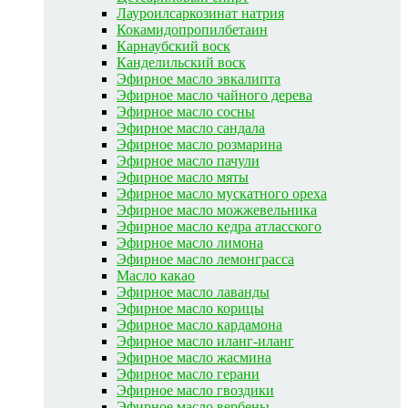
Лауроилсаркозинат натрия
Кокамидопропилбетаин
Карнаубский воск
Канделильский воск
Эфирное масло эвкалипта
Эфирное масло чайного дерева
Эфирное масло сосны
Эфирное масло сандала
Эфирное масло розмарина
Эфирное масло пачули
Эфирное масло мяты
Эфирное масло мускатного ореха
Эфирное масло можжевельника
Эфирное масло кедра атласского
Эфирное масло лимона
Эфирное масло лемонграсса
Масло какао
Эфирное масло лаванды
Эфирное масло корицы
Эфирное масло кардамона
Эфирное масло иланг-иланг
Эфирное масло жасмина
Эфирное масло герани
Эфирное масло гвоздики
Эфирное масло вербены