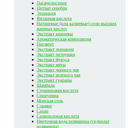
Тысячелистник
Цитрат серебра
Эхинацея
Янтарная кислота
Натриевые (или калиевые) соли высших
жирных кислот
Экстракт крапивы
Ароматическая композиция
Пигмент
Экстракт эхинацеи
Экстракт петрушки
Экстракт фукуса
Экстракт мяты
Экстракт черного чая
Экстракт зеленого чая
Экстракт гуараны
Шамбала
Стеариновая кислота
Спирулина
Морская соль
Сливки
Сахар
Салициловая кислота
Цветочная вода розмарина (гидролат
розмарина)