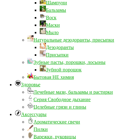
Шампуни
Бальзамы
Воск
Маски
Мыло
Натуральные дезодоранты, присыпки
Дезодоранты
Присыпки
Зубные пасты, порошки, лосьоны
Зубной порошок
Бытовая НЕ химия
Здоровье
Лечебные мази, бальзамы и растирки
Серия Свободное дыхание
Целебные грязи и глины
Аксессуары
Ароматические свечи
Пилки
Варежки, руковицы