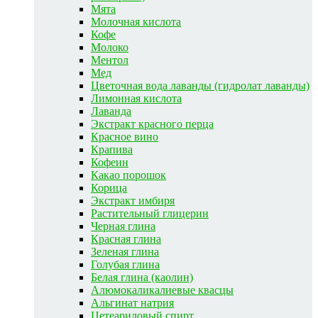
Мята
Молочная кислота
Кофе
Молоко
Ментол
Мед
Цветочная вода лаванды (гидролат лаванды)
Лимонная кислота
Лаванда
Экстракт красного перца
Красное вино
Крапива
Кофеин
Какао порошок
Корица
Экстракт имбиря
Растительный глицерин
Черная глина
Красная глина
Зеленая глина
Голубая глина
Белая глина (каолин)
Алюмокаликалиевые квасцы
Альгинат натрия
Цетеариловый спирт