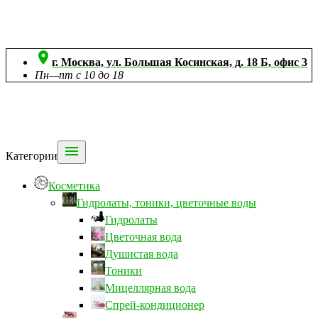

г. Москва, ул. Большая Косинская, д. 18 Б, офис 3
Пн—пт с 10 до 18

Категории
Косметика
Гидролаты, тоники, цветочные воды
Гидролаты
Цветочная вода
Душистая вода
Тоники
Мицеллярная вода
Спрей-кондиционер