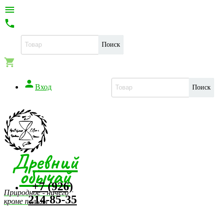


Поиск


Вход
Поиск
Древний
обычай
+7 (926)
Природное - ничего
214-85-35
кроме пользы