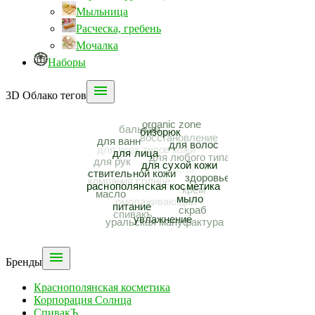
Мыльница
Расческа, гребень
Мочалка
Наборы

3D Облако тегов

Бренды
Краснополянская косметика
Корпорация Солнца
СпивакЪ