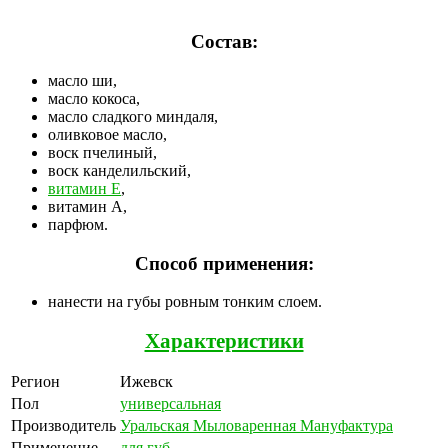
Состав:
масло ши,
масло кокоса,
масло сладкого миндаля,
оливковое масло,
воск пчелиный,
воск канделильский,
витамин Е
,
витамин А,
парфюм.
Способ применения:
нанести на губы ровным тонким слоем.
Характеристики
Регион
Ижевск
Пол
универсальная
Производитель
Уральская Мыловаренная Мануфактура
Применение
для губ