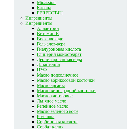
Mipassion
Клеона
PERFECT4U
Ингредиенты
Ингредиенты
Аллантоин
Витамин E
Воск авокадо
Гель алоэ-вера
Гиалуроновая кислота
Глицерил моностеарат
Деонизированная вода
Д-пантенол
НУФ
Масло подсолнечное
Масло абрикосовой косточки
Масло арганы
Масло виноградной косточки
Масло касторовое
Льняное масло
Репейное масло
Масло зеленого кофе
Ромашка
Сорбиновая кислота
Сорбат калия