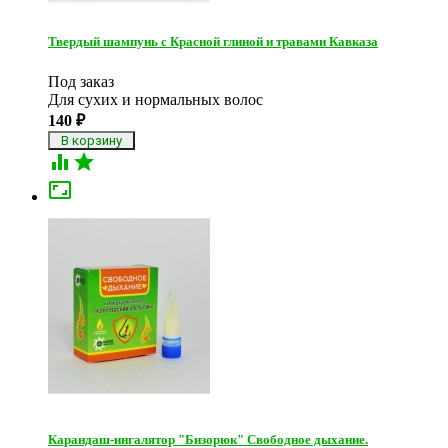
Твердый шампунь с Красной глиной и травами Кавказа
Под заказ
Для сухих и нормальных волос
140
₽



Карандаш-ингалятор "Бизорюк" Свободное дыхание.