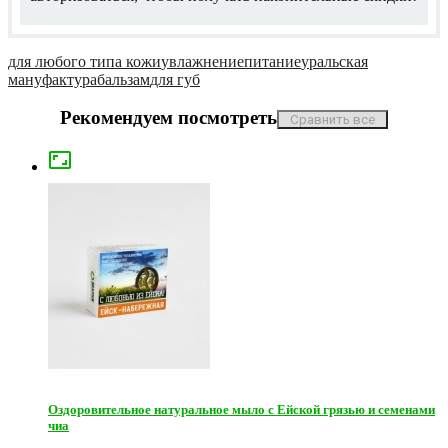
для любого типа кожи
увлажнение
питание
уральская
мануфактура
бальзам
для губ
Рекомендуем посмотреть

Оздоровительное натуральное мыло с Ейской грязью и семенами
чиа